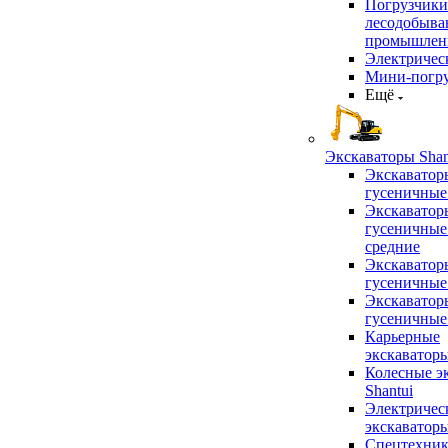
Погрузчики
лесодобыв
промышлен
Электричес
Мини-погр
Ещё
Экскаваторы Shan
Экскаватор
гусеничные
Экскаватор
гусеничные
средние
Экскаватор
гусеничные
Экскаватор
гусеничные
Карьерные
экскаватор
Колесные э
Shantui
Электричес
экскаватор
Спецтехник