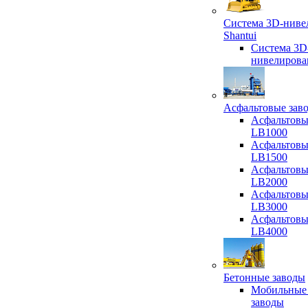
Система 3D-ниве
Shantui
Система 3D
нивелирова
Асфальтовые зав
Асфальтовы
LB1000
Асфальтовы
LB1500
Асфальтовы
LB2000
Асфальтовы
LB3000
Асфальтовы
LB4000
Бетонные заводы
Мобильные
заводы