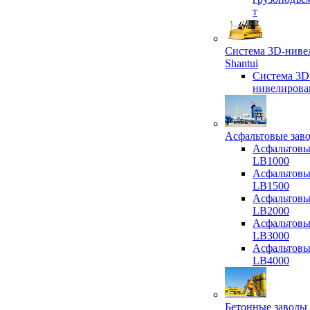
т
Система 3D-ниве
Shantui
Система 3D
нивелирова
Асфальтовые зав
Асфальтовы
LB1000
Асфальтовы
LB1500
Асфальтовы
LB2000
Асфальтовы
LB3000
Асфальтовы
LB4000
Бетонные заводы