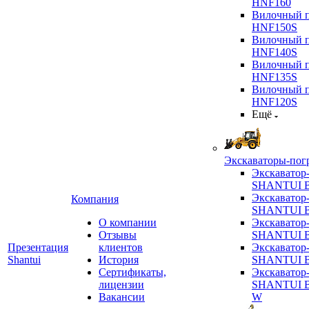
HNF160
Вилочный п
HNF150S
Вилочный п
HNF140S
Вилочный п
HNF135S
Вилочный п
HNF120S
Ещё
Экскаваторы-пог
Экскаватор
SHANTUI B
Экскаватор
Компания
SHANTUI 
О компании
Экскаватор
Отзывы
SHANTUI 
Презентация
клиентов
Экскаватор
Shantui
История
SHANTUI 
Сертификаты,
Экскаватор
лицензии
SHANTUI 
Вакансии
W