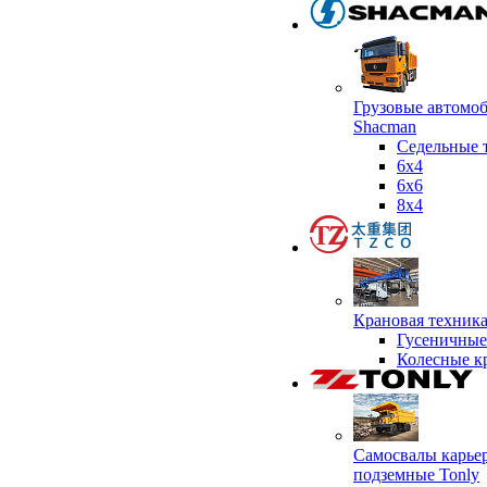
Грузовые автомо
Shacman
Седельные 
6х4
6x6
8x4
Крановая техник
Гусеничные
Колесные к
Самосвалы карье
подземные Tonly