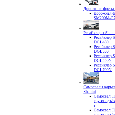
Дорожные фрезы 
Дорожная ф
SM200M-C
Ресайклеры Shant
Ресайклер S
DGL480
Ресайклер S
DGL530
Ресайклер S
DGL550N
Ресайклер S
DGL700N
Самосвалы карье
Shantui
Самосвал T
грузоподъё
т
Самосвал T
грузоподъё