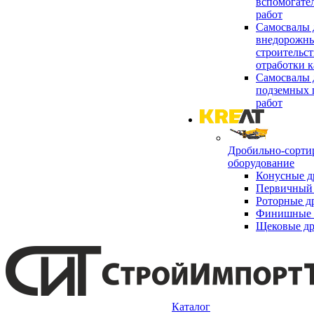
вспомогате
работ
Самосвалы 
внедорожны
строительст
отработки к
Самосвалы 
подземных 
работ
Дробильно-сорти
оборудование
Конусные д
Первичный 
Роторные д
Финишные 
Щековые д
Каталог