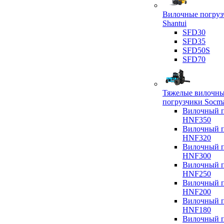
Вилочные погруз
Shantui
SFD30
SFD35
SFD50S
SFD70
Тяжелые вилочн
погрузчики Socm
Вилочный п
HNF350
Вилочный п
HNF320
Вилочный п
HNF300
Вилочный п
HNF250
Вилочный п
HNF200
Вилочный п
HNF180
Вилочный п