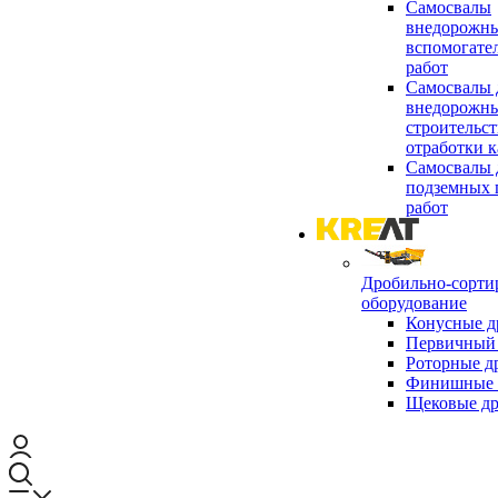
Самосвалы
внедорожны
вспомогате
работ
Самосвалы 
внедорожны
строительст
отработки к
Самосвалы 
подземных 
работ
Дробильно-сорти
оборудование
Конусные д
Первичный 
Роторные д
Финишные 
Щековые д