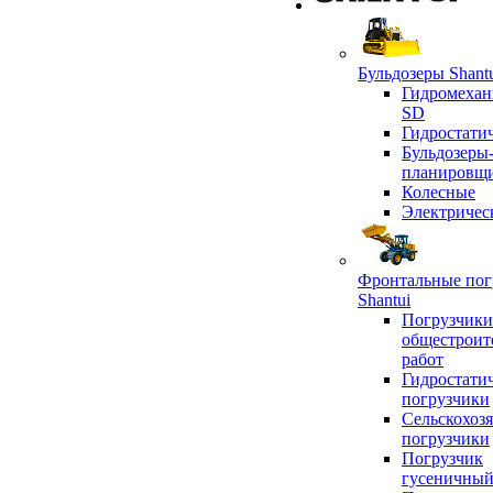
Бульдозеры Shant
Гидромехан
SD
Гидростати
Бульдозеры
планировщ
Колесные
Электричес
Фронтальные пог
Shantui
Погрузчики
общестроит
работ
Гидростати
погрузчики
Сельскохоз
погрузчики
Погрузчик
гусеничны