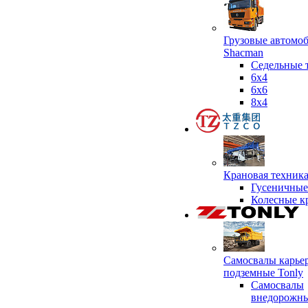
Грузовые автомо
Shacman
Седельные 
6х4
6x6
8x4
Крановая техник
Гусеничные
Колесные к
Самосвалы карье
подземные Tonly
Самосвалы
внедорожны