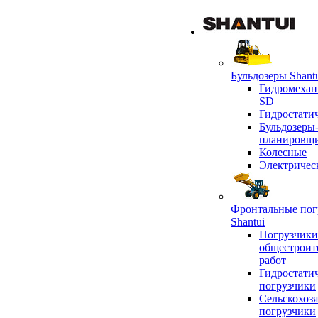
Бульдозеры Shant
Гидромехан
SD
Гидростати
Бульдозеры
планировщ
Колесные
Электричес
Фронтальные пог
Shantui
Погрузчики
общестроит
работ
Гидростати
погрузчики
Сельскохоз
погрузчики