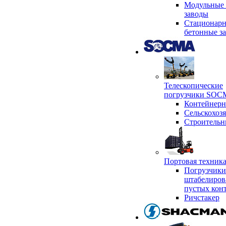
Модульные 
заводы
Стационар
бетонные з
Телескопические
погрузчики SO
Контейнер
Сельскохоз
Строительн
Портовая техни
Погрузчики
штабелиров
пустых кон
Ричстакер