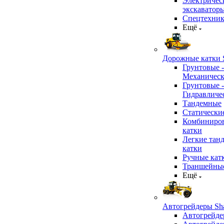
Электричес
экскаватор
Спецтехник
Ещё
Дорожные катки S
Грунтовые -
Механичес
Грунтовые -
Гидравличе
Тандемные
Статически
Комбиниро
катки
Легкие тан
катки
Ручные кат
Траншейные
Ещё
Автогрейдеры Sha
Автогрейде