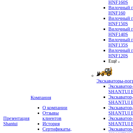
HNF160S
Вилочный п
HNF160
Вилочный п
HNF150S
Вилочный п
HNF140S
Вилочный п
HNF135S
Вилочный п
HNF120S
Ещё
Экскаваторы-пог
Экскаватор
SHANTUI B
Экскаватор
Компания
SHANTUI 
О компании
Экскаватор
Отзывы
SHANTUI 
Презентация
клиентов
Экскаватор
Shantui
История
SHANTUI 
Сертификаты,
Экскаватор