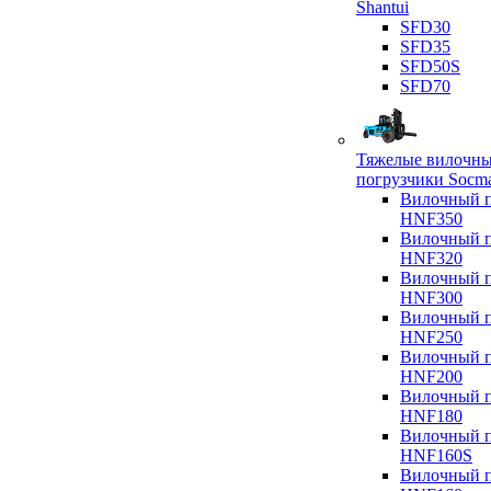
Shantui
SFD30
SFD35
SFD50S
SFD70
Тяжелые вилочн
погрузчики Socm
Вилочный п
HNF350
Вилочный п
HNF320
Вилочный п
HNF300
Вилочный п
HNF250
Вилочный п
HNF200
Вилочный п
HNF180
Вилочный п
HNF160S
Вилочный п