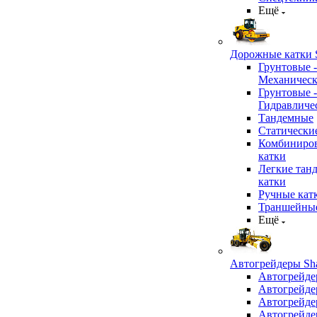
Ещё
Дорожные катки S
Грунтовые -
Механичес
Грунтовые -
Гидравличе
Тандемные
Статически
Комбиниро
катки
Легкие тан
катки
Ручные кат
Траншейные
Ещё
Автогрейдеры Sha
Автогрейде
Автогрейде
Автогрейде
Автогрейде