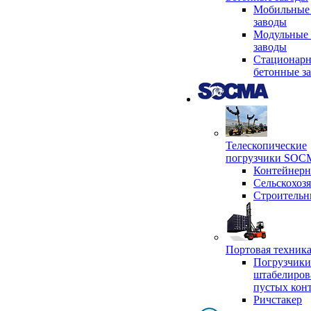
Мобильные
заводы
Модульные 
заводы
Стационар
бетонные з
Телескопические
погрузчики SO
Контейнер
Сельскохоз
Строительн
Портовая техни
Погрузчики
штабелиров
пустых кон
Ричстакер