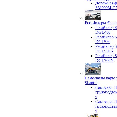
Дорожная ф
SM200M-C
Ресайклеры Shant
Ресайклер S
DGL480
Ресайклер S
DGL530
Ресайклер S
DGL550N
Ресайклер S
DGL700N
Самосвалы карье
Shantui
Самосвал T
грузоподъё
т
Самосвал T
грузоподъё
т