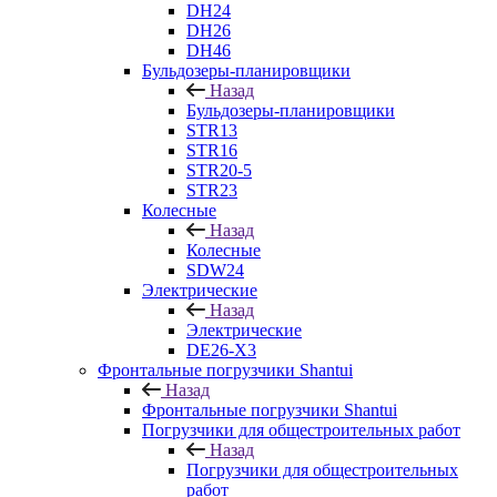
DH24
DH26
DH46
Бульдозеры-планировщики
Назад
Бульдозеры-планировщики
STR13
STR16
STR20-5
STR23
Колесные
Назад
Колесные
SDW24
Электрические
Назад
Электрические
DE26-X3
Фронтальные погрузчики Shantui
Назад
Фронтальные погрузчики Shantui
Погрузчики для общестроительных работ
Назад
Погрузчики для общестроительных
работ