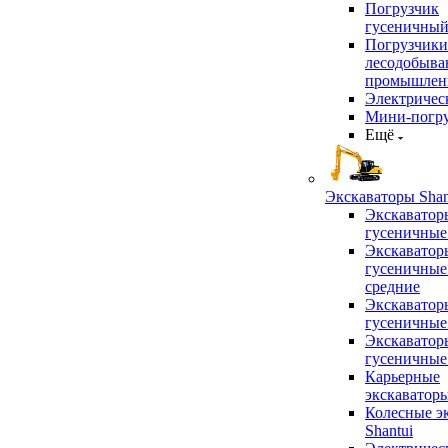
Погрузчик
гусеничны
Погрузчики
лесодобыв
промышлен
Электричес
Мини-погр
Ещё
Экскаваторы Shan
Экскаватор
гусеничные
Экскаватор
гусеничные
средние
Экскаватор
гусеничные
Экскаватор
гусеничные
Карьерные
экскаватор
Колесные э
Shantui