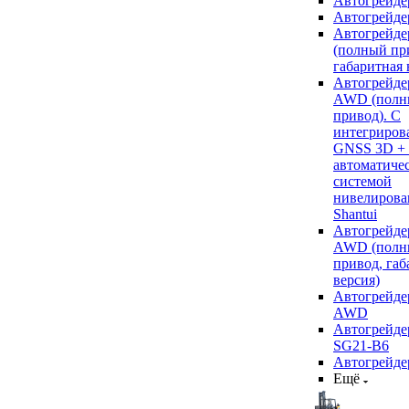
Автогрейде
Автогрейде
Автогрейде
(полный пр
габаритная 
Автогрейде
AWD (полн
привод). С
интегриров
GNSS 3D +
автоматиче
системой
нивелирова
Shantui
Автогрейде
AWD (полн
привод, габ
версия)
Автогрейде
AWD
Автогрейдер
SG21-B6
Автогрейде
Ещё