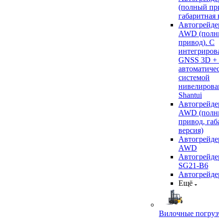
(полный пр
габаритная 
Автогрейде
AWD (полн
привод). С
интегриров
GNSS 3D +
автоматиче
системой
нивелирова
Shantui
Автогрейде
AWD (полн
привод, габ
версия)
Автогрейде
AWD
Автогрейдер
SG21-B6
Автогрейде
Ещё
Вилочные погруз