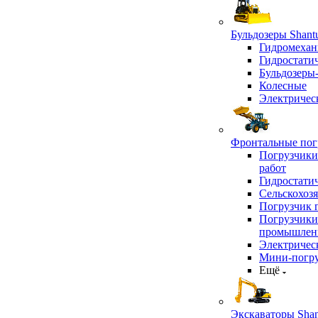
Бульдозеры Shant
Гидромехан
Гидростати
Бульдозеры
Колесные
Электричес
Фронтальные погр
Погрузчики
работ
Гидростати
Сельскохоз
Погрузчик 
Погрузчики
промышлен
Электричес
Мини-погр
Ещё
Экскаваторы Shan