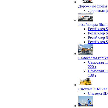
Дорожные фрезы 
Дорожная 
Ресайклеры Shant
Ресайклер 
Ресайклер 
Ресайклер 
Ресайклер 
Самосвалы карьер
Самосвал T
220 т
Самосвал T
138 т
Система 3D-нивел
Система 3D