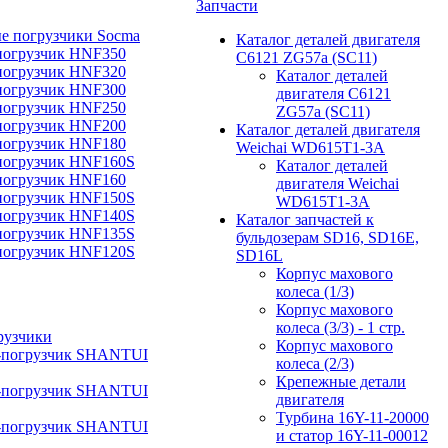
Запчасти
е погрузчики Socma
Каталог деталей двигателя
погрузчик HNF350
C6121 ZG57a (SC11)
погрузчик HNF320
Каталог деталей
погрузчик HNF300
двигателя C6121
погрузчик HNF250
ZG57a (SC11)
погрузчик HNF200
Каталог деталей двигателя
погрузчик HNF180
Weichai WD615T1-3A
погрузчик HNF160S
Каталог деталей
погрузчик HNF160
двигателя Weichai
погрузчик HNF150S
WD615T1-3A
погрузчик HNF140S
Каталог запчастей к
погрузчик HNF135S
бульдозерам SD16, SD16E,
погрузчик HNF120S
SD16L
Корпус махового
колеса (1/3)
Корпус махового
колеса (3/3) - 1 стр.
рузчики
Корпус махового
-погрузчик SHANTUI
колеса (2/3)
Крепежные детали
-погрузчик SHANTUI
двигателя
Турбина 16Y-11-20000
-погрузчик SHANTUI
и статор 16Y-11-00012