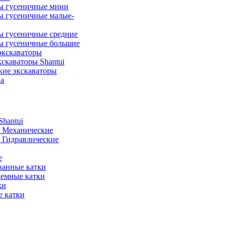
ы гусеничные мини
ы гусеничные малые-
ы гусеничные средние
ы гусеничные большие
экскаваторы
скаваторы Shantui
кие экскаваторы
а
hantui
- Механические
- Гидравлические
е
анные катки
демные катки
ки
 катки