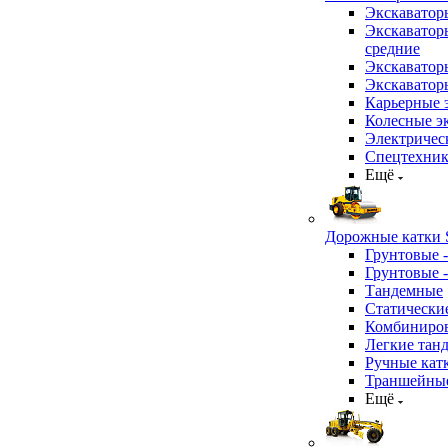
Экскаватор
Экскаватор
средние
Экскаватор
Экскаватор
Карьерные 
Колесные эк
Электричес
Спецтехник
Ещё
Дорожные катки S
Грунтовые 
Грунтовые 
Тандемные
Статически
Комбиниров
Легкие тан
Ручные кат
Траншейные
Ещё