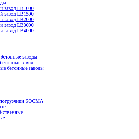
оды
й завод LB1000
й завод LB1500
й завод LB2000
й завод LB3000
й завод LB4000
бетонные заводы
бетонные заводы
ые бетонные заводы
е погрузчики SOCMA
ные
яйственные
ые