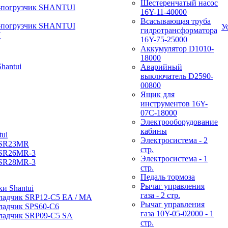
Шестеренчатый насос
-погрузчик SHANTUI
16Y-11-40000
Всасывающая труба
-погрузчик SHANTUI
У
гидротрансформатора
W
16Y-75-25000
Аккумулятор D1010-
18000
hantui
Аварийный
выключатель D2590-
00800
Ящик для
инструментов 16Y-
07С-18000
Электрооборудование
кабины
ui
Электросистема - 2
 SR23MR
стр.
 SR26MR-3
Электросистема - 1
 SR28MR-3
стр.
Педаль тормоза
Рычаг управления
и Shantui
газа - 2 стр.
ладчик SRP12-C5 EA / МА
Рычаг управления
ладчик SPS60-C6
газа 10Y-05-02000 - 1
ладчик SRP09-C5 SA
стр.