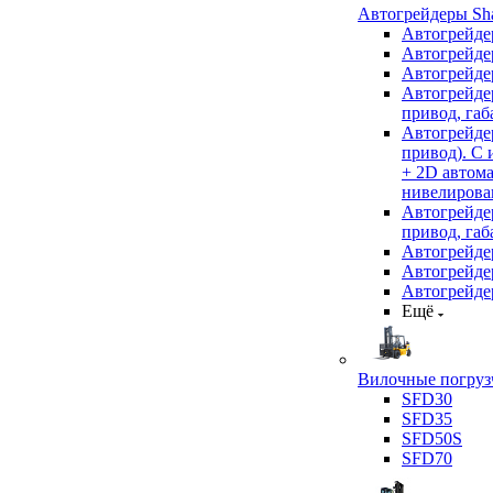
Автогрейдеры Sha
Автогрейде
Автогрейде
Автогрейде
Автогрейде
привод, габ
Автогрейд
привод). С
+ 2D автом
нивелирован
Автогрейд
привод, габ
Автогрейд
Автогрейде
Автогрейде
Ещё
Вилочные погрузч
SFD30
SFD35
SFD50S
SFD70