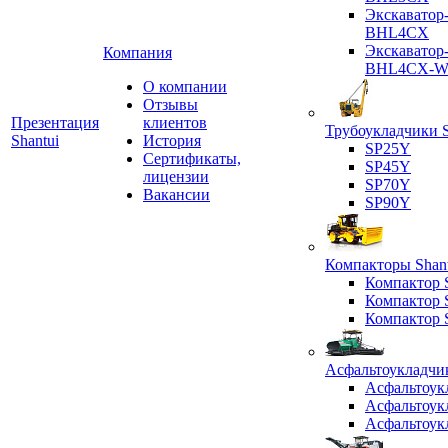
Экскаватор
BHL4CX
Экскаватор
Компания
BHL4CX-
О компании
Отзывы
Презентация
клиентов
Трубоукладчики S
Shantui
История
SP25Y
Сертификаты,
SP45Y
лицензии
SP70Y
Вакансии
SP90Y
Компакторы Shant
Компактор
Компактор
Компактор
Асфальтоукладчик
Асфальтоук
Асфальтоук
Асфальтоук