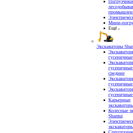
Погрузчики
лесодобыв
промышлен
Электричес
Мини-погр
Ещё
Экскаваторы Shan
Экскаватор
гусеничные
Экскаватор
гусеничные
средние
Экскаватор
гусеничные
Экскаватор
гусеничные
Карьерные
экскаватор
Колесные э
Shantui
Электричес
экскаватор
Спецтехник