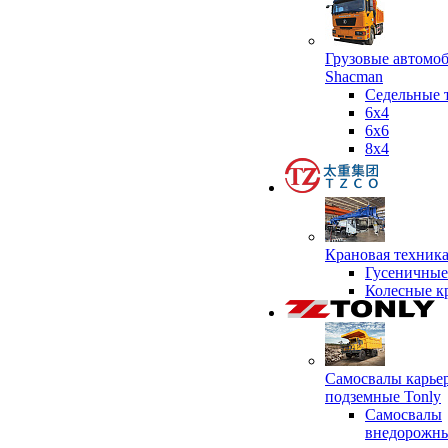
Грузовые автомо
Shacman
Седельные 
6х4
6x6
8x4
Крановая техник
Гусеничные
Колесные к
Самосвалы карье
подземные Tonly
Самосвалы
внедорожны