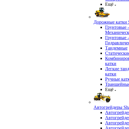
Ещё
Дорожные катки S
Грунтовые -
Механичес
Грунтовые -
Гидравличе
Тандемные
Статически
Комбиниро
катки
Легкие тан
катки
Ручные кат
Траншейные
Ещё
Автогрейдеры Sha
Автогрейде
Автогрейде
Автогрейде
Автогрейде