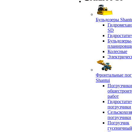
Бульдозеры Shant
Гидромехан
SD
Гидростати
Бульдозеры
планировщ
Колесные
Электричес
Фронтальные пог
Shantui
Погрузчики
общестроит
работ
Гидростати
погрузчики
Сельскохоз
погрузчики
Погрузчик
гусеничны