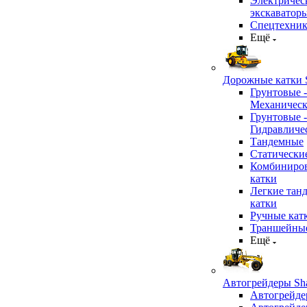
Электричес
экскаватор
Спецтехник
Ещё
Дорожные катки S
Грунтовые -
Механичес
Грунтовые -
Гидравличе
Тандемные
Статически
Комбиниро
катки
Легкие тан
катки
Ручные кат
Траншейные
Ещё
Автогрейдеры Sha
Автогрейде