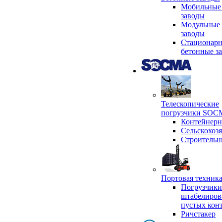
Мобильные
заводы
Модульные 
заводы
Стационар
бетонные з
Телескопические
погрузчики SO
Контейнер
Сельскохоз
Строительн
Портовая техни
Погрузчики
штабелиров
пустых кон
Ричстакер