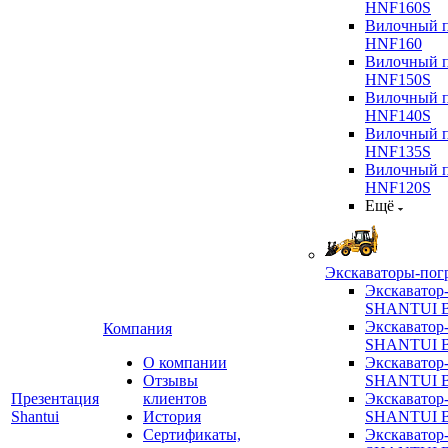
HNF160S
Вилочный п
HNF160
Вилочный п
HNF150S
Вилочный п
HNF140S
Вилочный п
HNF135S
Вилочный п
HNF120S
Ещё
Экскаваторы-пог
Экскаватор
SHANTUI B
Экскаватор
Компания
SHANTUI 
О компании
Экскаватор
Отзывы
SHANTUI 
Презентация
клиентов
Экскаватор
Shantui
История
SHANTUI 
Сертификаты,
Экскаватор