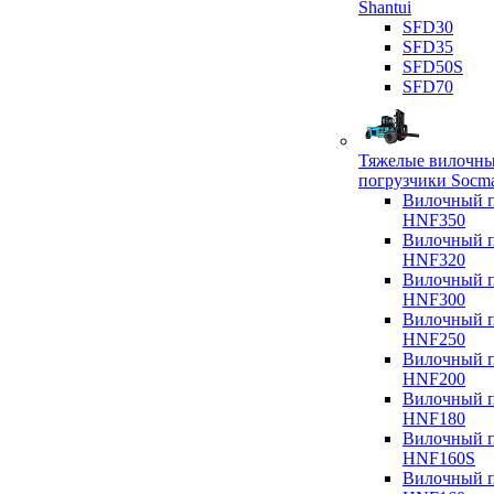
Shantui
SFD30
SFD35
SFD50S
SFD70
Тяжелые вилочн
погрузчики Socm
Вилочный п
HNF350
Вилочный п
HNF320
Вилочный п
HNF300
Вилочный п
HNF250
Вилочный п
HNF200
Вилочный п
HNF180
Вилочный п
HNF160S
Вилочный п