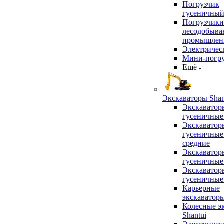
Погрузчик
гусеничны
Погрузчики
лесодобыв
промышлен
Электричес
Мини-погр
Ещё
Экскаваторы Shan
Экскаватор
гусеничные
Экскаватор
гусеничные
средние
Экскаватор
гусеничные
Экскаватор
гусеничные
Карьерные
экскаватор
Колесные э
Shantui