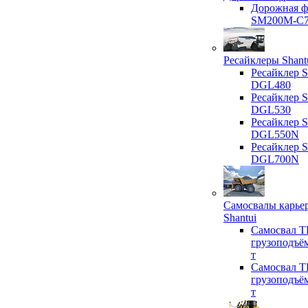
Дорожная ф
SM200M-C
Ресайклеры Shant
Ресайклер S
DGL480
Ресайклер S
DGL530
Ресайклер S
DGL550N
Ресайклер S
DGL700N
Самосвалы карье
Shantui
Самосвал T
грузоподъё
т
Самосвал T
грузоподъё
т