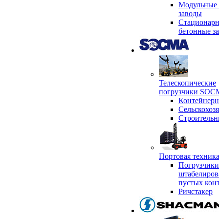
Модульные 
заводы
Стационар
бетонные з
Телескопические
погрузчики SO
Контейнер
Сельскохоз
Строительн
Портовая техни
Погрузчики
штабелиров
пустых кон
Ричстакер