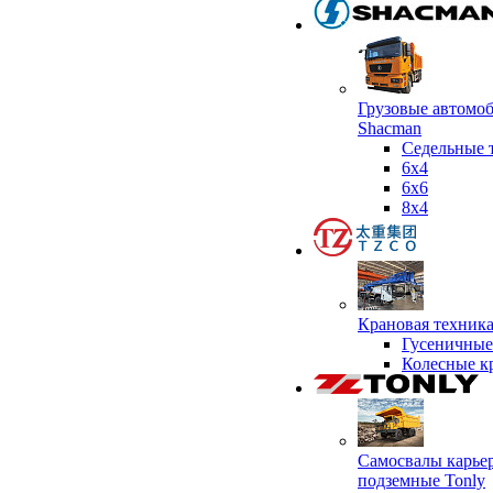
Грузовые автомо
Shacman
Седельные 
6х4
6x6
8x4
Крановая техник
Гусеничные
Колесные к
Самосвалы карье
подземные Tonly