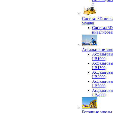
т
Система 3D-ниве
Shantui
Система 3D
нивелирова
Асфальтовые зав
Асфальтовы
LB1000
Асфальтовы
LB1500
Асфальтовы
LB2000
Асфальтовы
LB3000
Асфальтовы
LB4000
Бетонные заводы