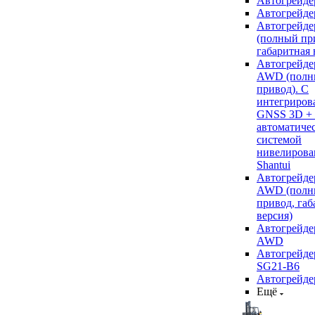
Автогрейде
Автогрейде
Автогрейде
(полный пр
габаритная 
Автогрейде
AWD (полн
привод). С
интегриров
GNSS 3D +
автоматиче
системой
нивелирова
Shantui
Автогрейде
AWD (полн
привод, габ
версия)
Автогрейде
AWD
Автогрейдер
SG21-B6
Автогрейде
Ещё