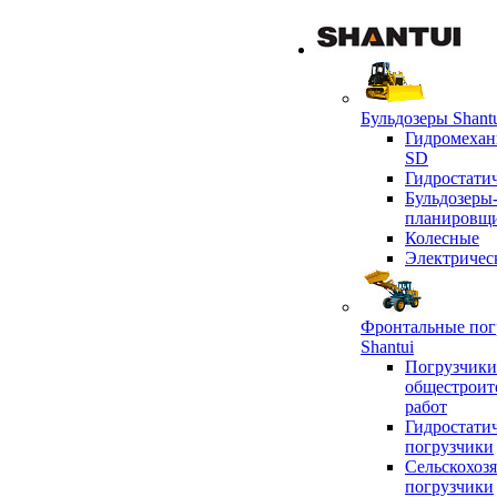
Бульдозеры Shant
Гидромехан
SD
Гидростати
Бульдозеры
планировщ
Колесные
Электричес
Фронтальные пог
Shantui
Погрузчики
общестроит
работ
Гидростати
погрузчики
Сельскохоз
погрузчики