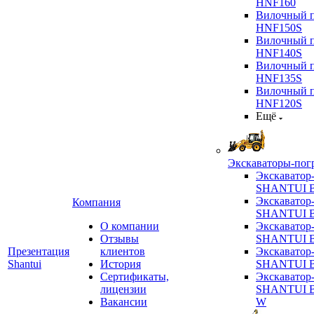
HNF160
Вилочный п
HNF150S
Вилочный п
HNF140S
Вилочный п
HNF135S
Вилочный п
HNF120S
Ещё
Экскаваторы-пог
Экскаватор
SHANTUI B
Экскаватор
Компания
SHANTUI 
О компании
Экскаватор
Отзывы
SHANTUI 
Презентация
клиентов
Экскаватор
Shantui
История
SHANTUI 
Сертификаты,
Экскаватор
лицензии
SHANTUI 
Вакансии
W