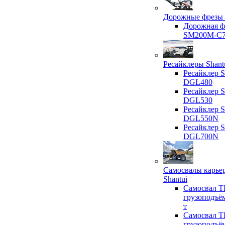
Дорожные фрезы 
Дорожная ф
SM200M-C
Ресайклеры Shant
Ресайклер S
DGL480
Ресайклер S
DGL530
Ресайклер S
DGL550N
Ресайклер S
DGL700N
Самосвалы карье
Shantui
Самосвал T
грузоподъё
т
Самосвал T
грузоподъё