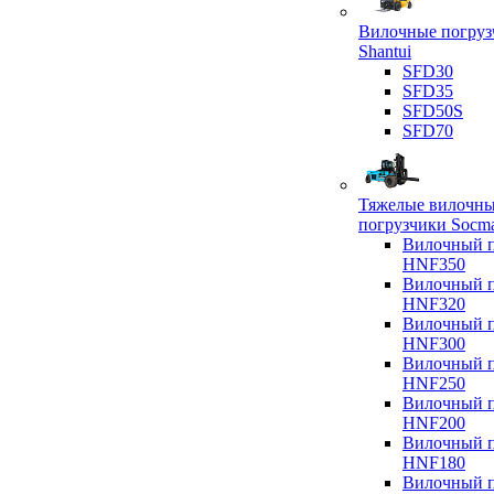
Вилочные погруз
Shantui
SFD30
SFD35
SFD50S
SFD70
Тяжелые вилочн
погрузчики Socm
Вилочный п
HNF350
Вилочный п
HNF320
Вилочный п
HNF300
Вилочный п
HNF250
Вилочный п
HNF200
Вилочный п
HNF180
Вилочный п