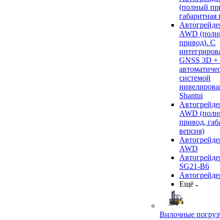
(полный пр
габаритная 
Автогрейде
AWD (полн
привод). С
интегриров
GNSS 3D +
автоматиче
системой
нивелирова
Shantui
Автогрейде
AWD (полн
привод, габ
версия)
Автогрейде
AWD
Автогрейдер
SG21-B6
Автогрейде
Ещё
Вилочные погруз