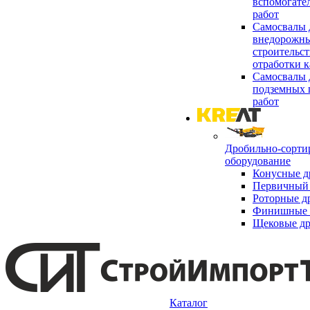
вспомогате
работ
Самосвалы 
внедорожны
строительст
отработки к
Самосвалы 
подземных 
работ
Дробильно-сорти
оборудование
Конусные д
Первичный 
Роторные д
Финишные 
Щековые д
Каталог