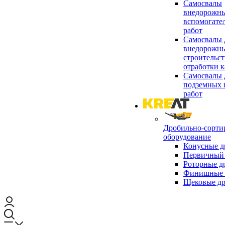
Самосвалы
внедорожны
вспомогате
работ
Самосвалы 
внедорожны
строительст
отработки к
Самосвалы 
подземных 
работ
Дробильно-сорти
оборудование
Конусные д
Первичный 
Роторные д
Финишные 
Щековые д