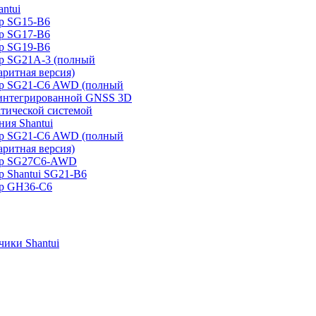
ntui
р SG15-B6
р SG17-B6
р SG19-B6
р SG21А-3 (полный
аритная версия)
ер SG21-C6 AWD (полный
 интегрированной GNSS 3D
атической системой
ия Shantui
ер SG21-C6 AWD (полный
аритная версия)
ер SG27C6-AWD
р Shantui SG21-B6
р GH36-C6
ики Shantui