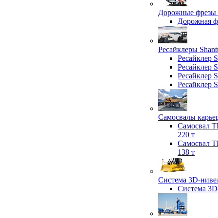
Дорожные фрезы 
Дорожная 
Ресайклеры Shant
Ресайклер 
Ресайклер 
Ресайклер 
Ресайклер 
Самосвалы карьер
Самосвал T
220 т
Самосвал T
138 т
Система 3D-нивел
Система 3D