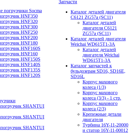
Запчасти
е погрузчики Socma
Каталог деталей двигателя
погрузчик HNF350
C6121 ZG57a (SC11)
погрузчик HNF320
Каталог деталей
погрузчик HNF300
двигателя C6121
погрузчик HNF250
ZG57a (SC11)
погрузчик HNF200
Каталог деталей двигателя
погрузчик HNF180
Weichai WD615T1-3A
погрузчик HNF160S
Каталог деталей
погрузчик HNF160
двигателя Weichai
погрузчик HNF150S
WD615T1-3A
погрузчик HNF140S
Каталог запчастей к
погрузчик HNF135S
бульдозерам SD16, SD16E,
погрузчик HNF120S
SD16L
Корпус махового
колеса (1/3)
Корпус махового
колеса (3/3) - 1 стр.
рузчики
Корпус махового
-погрузчик SHANTUI
колеса (2/3)
Крепежные детали
-погрузчик SHANTUI
двигателя
Турбина 16Y-11-20000
-погрузчик SHANTUI
и статор 16Y-11-00012