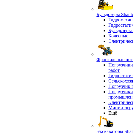
Бульдозеры Shant
Гидромехан
Гидростати
Бульдозеры
Колесные
Электричес
Фронтальные погр
Погрузчики
работ
Гидростати
Сельскохоз
Погрузчик 
Погрузчики
промышлен
Электричес
Мини-погр
Ещё
Экскаваторы Shan