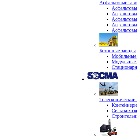
Асфальтовые зав
Асфальтовы
Асфальтовы
Асфальтовы
Асфальтовы
Асфальтовы
Бетонные заводы
Мобильные 
Модульные 
Стационарн
Телескопически
Контейнер
Сельскохоз
Строительн