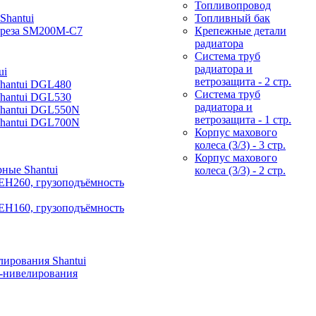
Топливопровод
Shantui
Топливный бак
фреза SM200M-C7
Крепежные детали
радиатора
Система труб
радиатора и
ui
ветрозащита - 2 стр.
Shantui DGL480
Система труб
Shantui DGL530
радиатора и
Shantui DGL550N
ветрозащита - 1 стр.
Shantui DGL700N
Корпус махового
колеса (3/3) - 3 стр.
Корпус махового
ные Shantui
колеса (3/3) - 2 стр.
EH260, грузоподъёмность
EH160, грузоподъёмность
ирования Shantui
-нивелирования