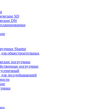
ui
ические SD
ческие DH
-планировщики
кие
узчики Shantui
 для общестроительных
ческие погрузчики
яйственные погрузчики
гусеничный
 для лесодобывающей
ности
кие
узчики
tui