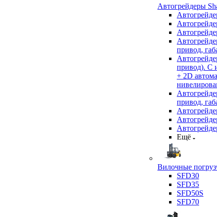
Автогрейдеры Sha
Автогрейде
Автогрейде
Автогрейде
Автогрейде
привод, габ
Автогрейд
привод). С
+ 2D автом
нивелирован
Автогрейд
привод, габ
Автогрейд
Автогрейде
Автогрейде
Ещё
Вилочные погрузч
SFD30
SFD35
SFD50S
SFD70