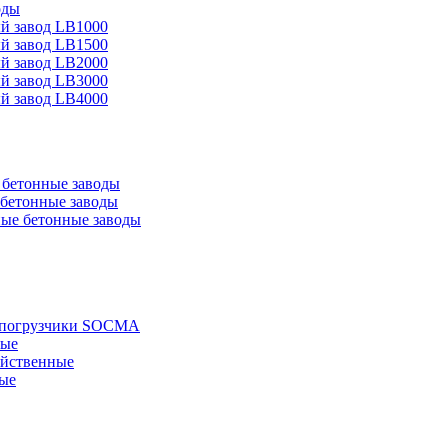
оды
й завод LB1000
й завод LB1500
й завод LB2000
й завод LB3000
й завод LB4000
бетонные заводы
бетонные заводы
ые бетонные заводы
е погрузчики SOCMA
ные
яйственные
ые