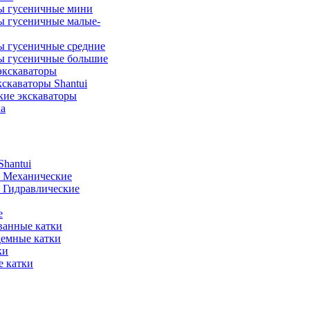
ы гусеничные мини
ы гусеничные малые-
ы гусеничные средние
ы гусеничные большие
экскаваторы
скаваторы Shantui
кие экскаваторы
а
hantui
- Механические
- Гидравлические
е
анные катки
демные катки
ки
 катки