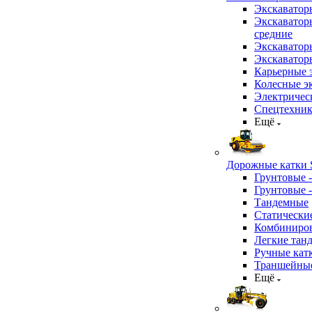
Экскаватор
Экскаватор
средние
Экскаватор
Экскаватор
Карьерные 
Колесные эк
Электричес
Спецтехник
Ещё
Дорожные катки S
Грунтовые 
Грунтовые 
Тандемные
Статически
Комбиниров
Легкие тан
Ручные кат
Траншейные
Ещё