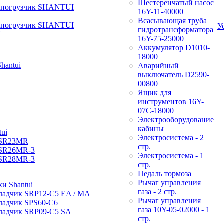
Шестеренчатый насос
-погрузчик SHANTUI
16Y-11-40000
Всасывающая труба
-погрузчик SHANTUI
У
гидротрансформатора
W
16Y-75-25000
Аккумулятор D1010-
18000
hantui
Аварийный
выключатель D2590-
00800
Ящик для
инструментов 16Y-
07С-18000
Электрооборудование
кабины
ui
Электросистема - 2
 SR23MR
стр.
 SR26MR-3
Электросистема - 1
 SR28MR-3
стр.
Педаль тормоза
Рычаг управления
и Shantui
газа - 2 стр.
ладчик SRP12-C5 EA / МА
Рычаг управления
ладчик SPS60-C6
газа 10Y-05-02000 - 1
ладчик SRP09-C5 SA
стр.