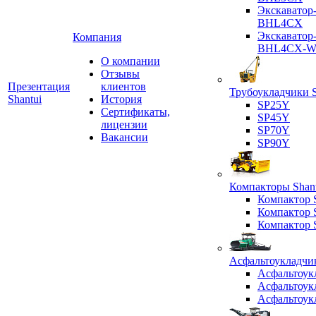
Экскаватор
BHL4CX
Экскаватор
Компания
BHL4CX-
О компании
Отзывы
Презентация
клиентов
Трубоукладчики S
Shantui
История
SP25Y
Сертификаты,
SP45Y
лицензии
SP70Y
Вакансии
SP90Y
Компакторы Shant
Компактор
Компактор
Компактор
Асфальтоукладчик
Асфальтоук
Асфальтоук
Асфальтоук