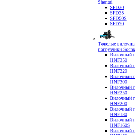
Shantui
SFD30
SFD35
SFD50S
SFD70
Тяжелые вилочн
погрузчики Socm
Вилочный п
HNF350
Вилочный п
HNF320
Вилочный п
HNF300
Вилочный п
HNF250
Вилочный п
HNF200
Вилочный п
HNF180
Вилочный п
HNF160S
Вилочный п