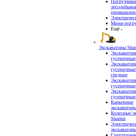
Погрузчики
лесодобыв
промышлен
Электричес
Мини-погр
Ещё
Экскаваторы Shan
Экскаватор
гусеничные
Экскаватор
гусеничные
средние
Экскаватор
гусеничные
Экскаватор
гусеничные
Карьерные
экскаватор
Колесные э
Shantui
Электричес
экскаватор
Спецтехник