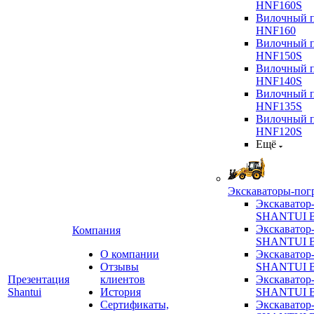
HNF160S
Вилочный п
HNF160
Вилочный п
HNF150S
Вилочный п
HNF140S
Вилочный п
HNF135S
Вилочный п
HNF120S
Ещё
Экскаваторы-пог
Экскаватор
SHANTUI B
Экскаватор
Компания
SHANTUI 
О компании
Экскаватор
Отзывы
SHANTUI 
Презентация
клиентов
Экскаватор
Shantui
История
SHANTUI 
Сертификаты,
Экскаватор