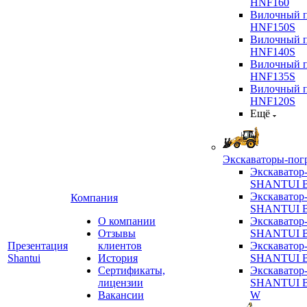
HNF160
Вилочный п
HNF150S
Вилочный п
HNF140S
Вилочный п
HNF135S
Вилочный п
HNF120S
Ещё
Экскаваторы-пог
Экскаватор
SHANTUI B
Экскаватор
Компания
SHANTUI 
О компании
Экскаватор
Отзывы
SHANTUI 
Презентация
клиентов
Экскаватор
Shantui
История
SHANTUI 
Сертификаты,
Экскаватор
лицензии
SHANTUI 
Вакансии
W