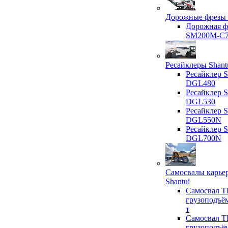
Дорожные фрезы 
Дорожная ф
SM200M-C
Ресайклеры Shant
Ресайклер S
DGL480
Ресайклер S
DGL530
Ресайклер S
DGL550N
Ресайклер S
DGL700N
Самосвалы карье
Shantui
Самосвал T
грузоподъё
т
Самосвал T
грузоподъё