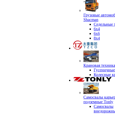
Грузовые автомо
Shacman
Седельные 
6х4
6x6
8x4
Крановая техник
Гусеничные
Колесные к
Самосвалы карье
подземные Tonly
Самосвалы
внедорожны