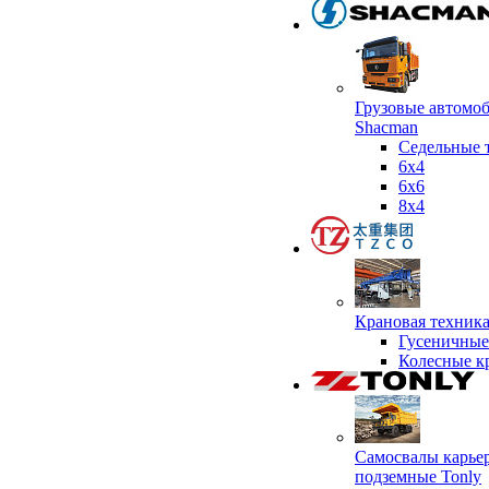
Грузовые автомо
Shacman
Седельные 
6х4
6x6
8x4
Крановая техник
Гусеничные
Колесные к
Самосвалы карье
подземные Tonly