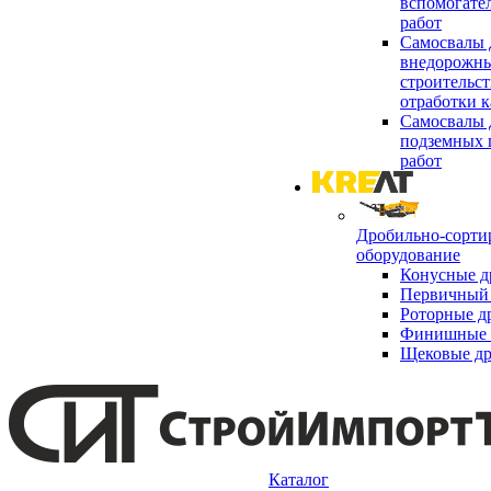
вспомогате
работ
Самосвалы 
внедорожны
строительст
отработки к
Самосвалы 
подземных 
работ
Дробильно-сорти
оборудование
Конусные д
Первичный 
Роторные д
Финишные 
Щековые д
Каталог