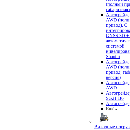
(полный пр
габаритная 
Автогрейде
AWD (полн
привод). С
интегриров
GNSS 3D +
автоматиче
системой
нивелирова
Shantui
Автогрейде
AWD (полн
привод, габ
версия)
Автогрейде
AWD
Автогрейдер
SG21-B6
Автогрейде
Ещё
Вилочные погруз