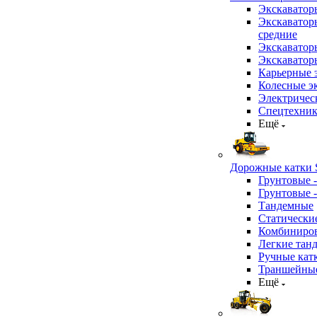
Экскаватор
Экскаватор
средние
Экскаватор
Экскаватор
Карьерные 
Колесные эк
Электричес
Спецтехник
Ещё
Дорожные катки S
Грунтовые 
Грунтовые 
Тандемные
Статически
Комбиниров
Легкие тан
Ручные кат
Траншейные
Ещё