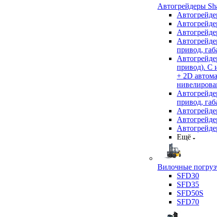
Автогрейдеры Sha
Автогрейде
Автогрейде
Автогрейде
Автогрейде
привод, габ
Автогрейд
привод). С
+ 2D автом
нивелирован
Автогрейд
привод, габ
Автогрейд
Автогрейде
Автогрейде
Ещё
Вилочные погрузч
SFD30
SFD35
SFD50S
SFD70