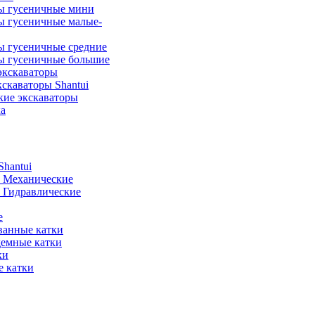
ы гусеничные мини
ы гусеничные малые-
ы гусеничные средние
ы гусеничные большие
экскаваторы
скаваторы Shantui
кие экскаваторы
а
hantui
- Механические
- Гидравлические
е
анные катки
демные катки
ки
 катки