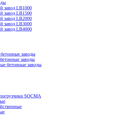
оды
й завод LB1000
й завод LB1500
й завод LB2000
й завод LB3000
й завод LB4000
бетонные заводы
бетонные заводы
ые бетонные заводы
е погрузчики SOCMA
ные
яйственные
ые