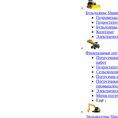
Бульдозеры Shant
Гидромехан
Гидростати
Бульдозеры
Колесные
Электричес
Фронтальные погр
Погрузчики
работ
Гидростати
Сельскохоз
Погрузчик 
Погрузчики
промышлен
Электричес
Мини-погр
Ещё
Экскаваторы Shan