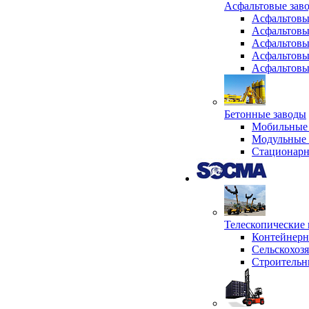
Асфальтовые зав
Асфальтовы
Асфальтовы
Асфальтовы
Асфальтовы
Асфальтовы
Бетонные заводы
Мобильные 
Модульные 
Стационарн
Телескопически
Контейнер
Сельскохоз
Строительн