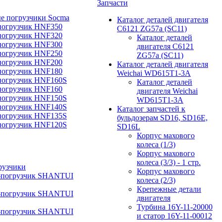
Запчасти
е погрузчики Socma
Каталог деталей двигателя
погрузчик HNF350
C6121 ZG57a (SC11)
погрузчик HNF320
Каталог деталей
погрузчик HNF300
двигателя C6121
погрузчик HNF250
ZG57a (SC11)
погрузчик HNF200
Каталог деталей двигателя
погрузчик HNF180
Weichai WD615T1-3A
погрузчик HNF160S
Каталог деталей
погрузчик HNF160
двигателя Weichai
погрузчик HNF150S
WD615T1-3A
погрузчик HNF140S
Каталог запчастей к
погрузчик HNF135S
бульдозерам SD16, SD16E,
погрузчик HNF120S
SD16L
Корпус махового
колеса (1/3)
Корпус махового
колеса (3/3) - 1 стр.
рузчики
Корпус махового
-погрузчик SHANTUI
колеса (2/3)
Крепежные детали
-погрузчик SHANTUI
двигателя
Турбина 16Y-11-20000
-погрузчик SHANTUI
и статор 16Y-11-00012