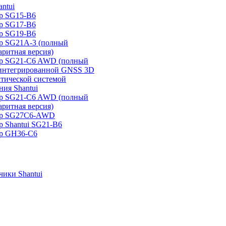
ntui
р SG15-B6
р SG17-B6
р SG19-B6
р SG21А-3 (полный
аритная версия)
ер SG21-C6 AWD (полный
 интегрированной GNSS 3D
атической системой
ия Shantui
ер SG21-C6 AWD (полный
аритная версия)
ер SG27C6-AWD
р Shantui SG21-B6
р GH36-C6
ики Shantui