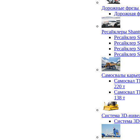
Дорожные фрезы 
Дорожная 
Ресайклеры Shant
Ресайклер 
Ресайклер 
Ресайклер 
Ресайклер 
Самосвалы карьер
Самосвал T
220 т
Самосвал T
138 т
Система 3D-нивел
Система 3D