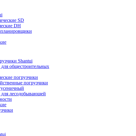
ui
ические SD
ческие DH
-планировщики
кие
узчики Shantui
 для общестроительных
ческие погрузчики
яйственные погрузчики
гусеничный
 для лесодобывающей
ности
кие
узчики
tui