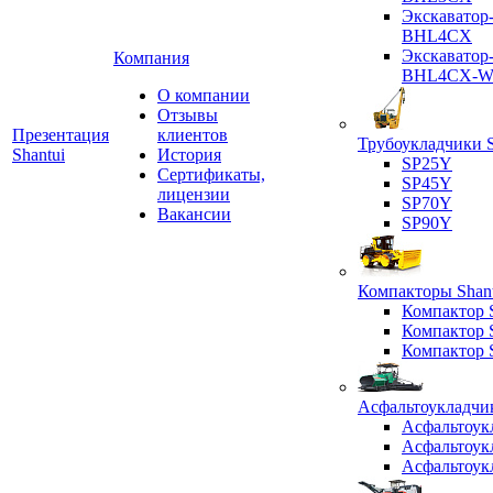
Экскаватор
BHL4CX
Экскаватор
Компания
BHL4CX-
О компании
Отзывы
Презентация
клиентов
Трубоукладчики S
Shantui
История
SP25Y
Сертификаты,
SP45Y
лицензии
SP70Y
Вакансии
SP90Y
Компакторы Shant
Компактор
Компактор
Компактор
Асфальтоукладчик
Асфальтоук
Асфальтоук
Асфальтоук