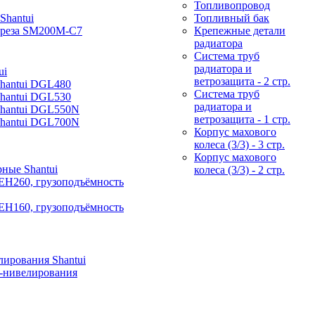
Топливопровод
Shantui
Топливный бак
фреза SM200M-C7
Крепежные детали
радиатора
Система труб
радиатора и
ui
ветрозащита - 2 стр.
Shantui DGL480
Система труб
Shantui DGL530
радиатора и
Shantui DGL550N
ветрозащита - 1 стр.
Shantui DGL700N
Корпус махового
колеса (3/3) - 3 стр.
Корпус махового
ные Shantui
колеса (3/3) - 2 стр.
EH260, грузоподъёмность
EH160, грузоподъёмность
ирования Shantui
-нивелирования