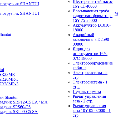
Шестеренчатый насос
-погрузчик SHANTUI
16Y-11-40000
Всасывающая труба
-погрузчик SHANTUI
У
гидротрансформатора
W
16Y-75-25000
Аккумулятор D1010-
18000
hantui
Аварийный
выключатель D2590-
00800
Ящик для
инструментов 16Y-
07С-18000
Электрооборудование
кабины
ui
Электросистема - 2
 SR23MR
стр.
 SR26MR-3
Электросистема - 1
 SR28MR-3
стр.
Педаль тормоза
Рычаг управления
и Shantui
газа - 2 стр.
ладчик SRP12-C5 EA / МА
Рычаг управления
ладчик SPS60-C6
газа 10Y-05-02000 - 1
ладчик SRP09-C5 SA
стр.