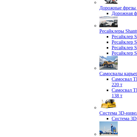
Дорожные фрезы 
Дорожная 
Ресайклеры Shant
Ресайклер 
Ресайклер 
Ресайклер 
Ресайклер 
Самосвалы карьер
Самосвал T
220 т
Самосвал T
138 т
Система 3D-нивел
Система 3D