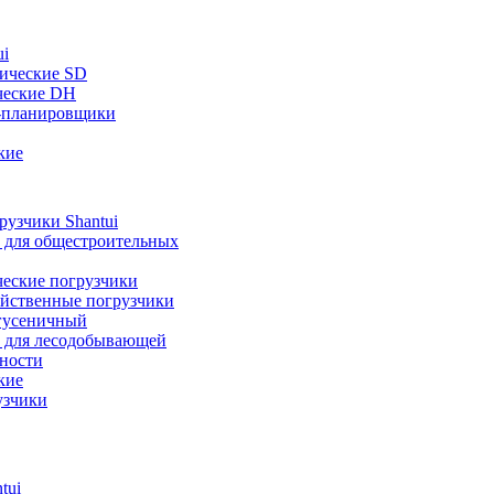
ui
ические SD
ческие DH
-планировщики
кие
узчики Shantui
 для общестроительных
ческие погрузчики
яйственные погрузчики
гусеничный
 для лесодобывающей
ности
кие
узчики
tui