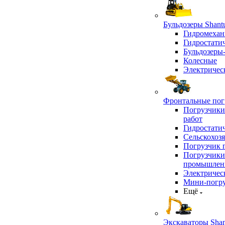
Бульдозеры Shant
Гидромехан
Гидростати
Бульдозеры
Колесные
Электричес
Фронтальные погр
Погрузчики
работ
Гидростати
Сельскохоз
Погрузчик 
Погрузчики
промышлен
Электричес
Мини-погр
Ещё
Экскаваторы Shan