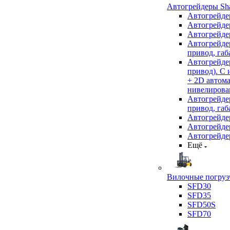
Автогрейдеры Sha
Автогрейде
Автогрейде
Автогрейде
Автогрейде
привод, габ
Автогрейд
привод). С
+ 2D автом
нивелирован
Автогрейд
привод, габ
Автогрейд
Автогрейде
Автогрейде
Ещё
Вилочные погрузч
SFD30
SFD35
SFD50S
SFD70