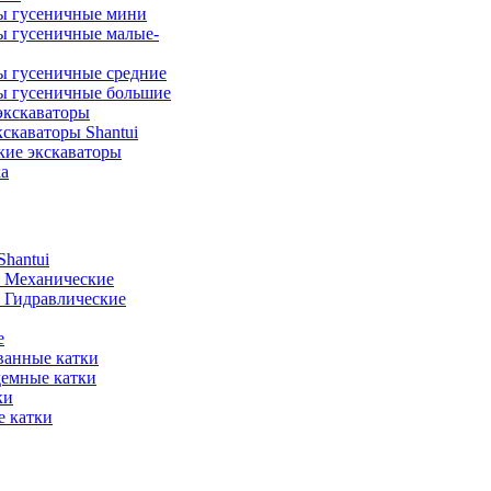
ы гусеничные мини
ы гусеничные малые-
ы гусеничные средние
ы гусеничные большие
экскаваторы
скаваторы Shantui
кие экскаваторы
а
hantui
- Механические
- Гидравлические
е
анные катки
демные катки
ки
 катки