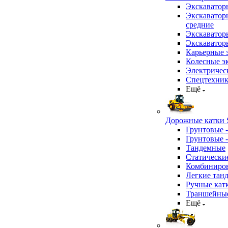
Экскаватор
Экскаватор
средние
Экскаватор
Экскаватор
Карьерные 
Колесные эк
Электричес
Спецтехник
Ещё
Дорожные катки S
Грунтовые 
Грунтовые 
Тандемные
Статически
Комбиниров
Легкие тан
Ручные кат
Траншейные
Ещё