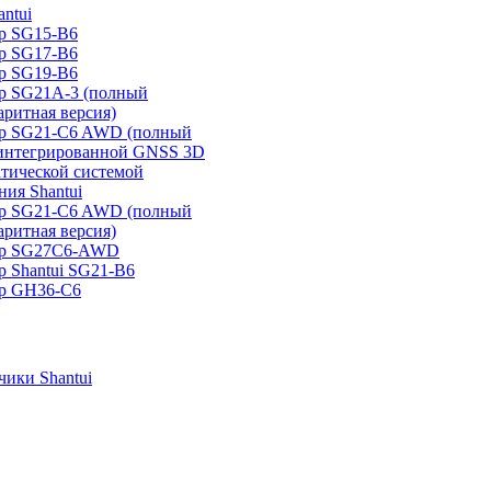
ntui
р SG15-B6
р SG17-B6
р SG19-B6
р SG21А-3 (полный
аритная версия)
ер SG21-C6 AWD (полный
 интегрированной GNSS 3D
атической системой
ия Shantui
ер SG21-C6 AWD (полный
аритная версия)
ер SG27C6-AWD
р Shantui SG21-B6
р GH36-C6
ики Shantui