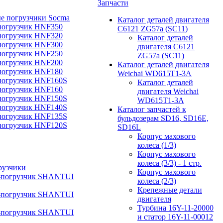
Запчасти
е погрузчики Socma
Каталог деталей двигателя
погрузчик HNF350
C6121 ZG57a (SC11)
погрузчик HNF320
Каталог деталей
погрузчик HNF300
двигателя C6121
погрузчик HNF250
ZG57a (SC11)
погрузчик HNF200
Каталог деталей двигателя
погрузчик HNF180
Weichai WD615T1-3A
погрузчик HNF160S
Каталог деталей
погрузчик HNF160
двигателя Weichai
погрузчик HNF150S
WD615T1-3A
погрузчик HNF140S
Каталог запчастей к
погрузчик HNF135S
бульдозерам SD16, SD16E,
погрузчик HNF120S
SD16L
Корпус махового
колеса (1/3)
Корпус махового
колеса (3/3) - 1 стр.
рузчики
Корпус махового
-погрузчик SHANTUI
колеса (2/3)
Крепежные детали
-погрузчик SHANTUI
двигателя
Турбина 16Y-11-20000
-погрузчик SHANTUI
и статор 16Y-11-00012