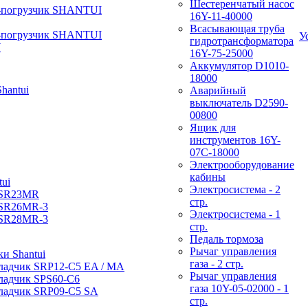
Шестеренчатый насос
-погрузчик SHANTUI
16Y-11-40000
Всасывающая труба
-погрузчик SHANTUI
У
гидротрансформатора
W
16Y-75-25000
Аккумулятор D1010-
18000
hantui
Аварийный
выключатель D2590-
00800
Ящик для
инструментов 16Y-
07С-18000
Электрооборудование
кабины
ui
Электросистема - 2
 SR23MR
стр.
 SR26MR-3
Электросистема - 1
 SR28MR-3
стр.
Педаль тормоза
Рычаг управления
и Shantui
газа - 2 стр.
ладчик SRP12-C5 EA / МА
Рычаг управления
ладчик SPS60-C6
газа 10Y-05-02000 - 1
ладчик SRP09-C5 SA
стр.