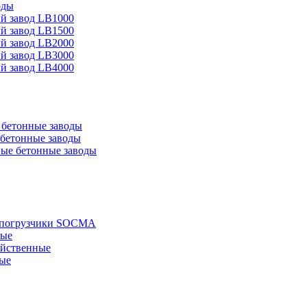
оды
й завод LB1000
й завод LB1500
й завод LB2000
й завод LB3000
й завод LB4000
бетонные заводы
бетонные заводы
ые бетонные заводы
е погрузчики SOCMA
ные
яйственные
ые