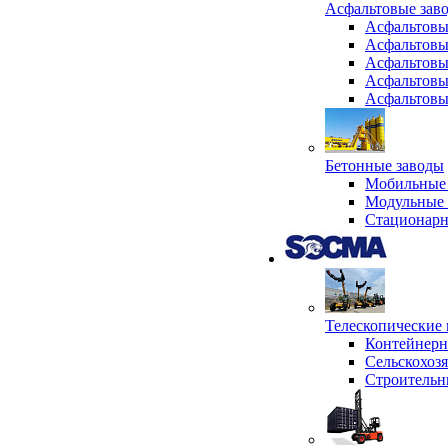
Асфальтовые зав
Асфальтовы
Асфальтовы
Асфальтовы
Асфальтовы
Асфальтовы
Бетонные заводы
Мобильные 
Модульные 
Стационарн
Телескопически
Контейнер
Сельскохоз
Строительн