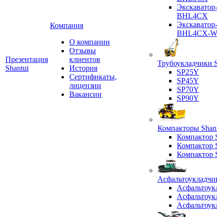
Экскаватор
BHL4CX
Экскаватор
Компания
BHL4CX-
О компании
Отзывы
Презентация
клиентов
Трубоукладчики S
Shantui
История
SP25Y
Сертификаты,
SP45Y
лицензии
SP70Y
Вакансии
SP90Y
Компакторы Shant
Компактор
Компактор
Компактор
Асфальтоукладчик
Асфальтоук
Асфальтоук
Асфальтоук