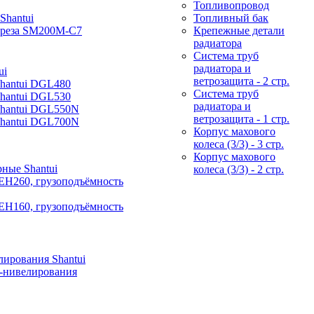
Топливопровод
Shantui
Топливный бак
фреза SM200M-C7
Крепежные детали
радиатора
Система труб
радиатора и
ui
ветрозащита - 2 стр.
Shantui DGL480
Система труб
Shantui DGL530
радиатора и
Shantui DGL550N
ветрозащита - 1 стр.
Shantui DGL700N
Корпус махового
колеса (3/3) - 3 стр.
Корпус махового
ные Shantui
колеса (3/3) - 2 стр.
EH260, грузоподъёмность
EH160, грузоподъёмность
ирования Shantui
-нивелирования