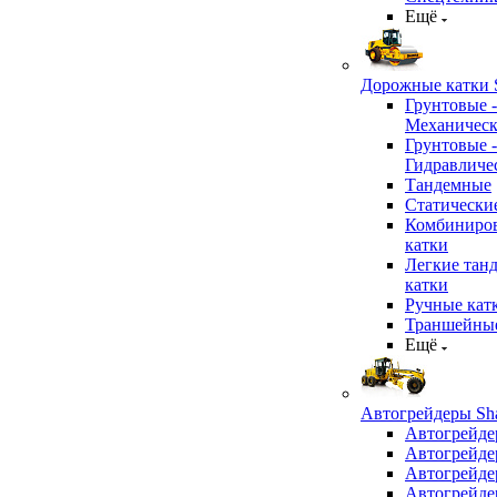
Ещё
Дорожные катки S
Грунтовые -
Механичес
Грунтовые -
Гидравличе
Тандемные
Статически
Комбиниро
катки
Легкие тан
катки
Ручные кат
Траншейные
Ещё
Автогрейдеры Sha
Автогрейде
Автогрейде
Автогрейде
Автогрейде