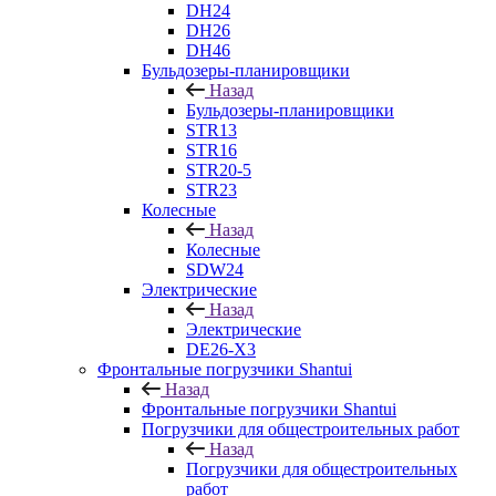
DH24
DH26
DH46
Бульдозеры-планировщики
Назад
Бульдозеры-планировщики
STR13
STR16
STR20-5
STR23
Колесные
Назад
Колесные
SDW24
Электрические
Назад
Электрические
DE26-X3
Фронтальные погрузчики Shantui
Назад
Фронтальные погрузчики Shantui
Погрузчики для общестроительных работ
Назад
Погрузчики для общестроительных
работ