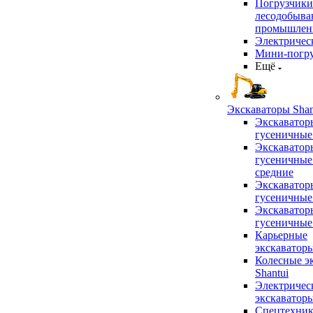
Погрузчики
лесодобыв
промышлен
Электричес
Мини-погр
Ещё
Экскаваторы Shan
Экскаватор
гусеничные
Экскаватор
гусеничные
средние
Экскаватор
гусеничные
Экскаватор
гусеничные
Карьерные
экскаватор
Колесные э
Shantui
Электричес
экскаватор
Спецтехник