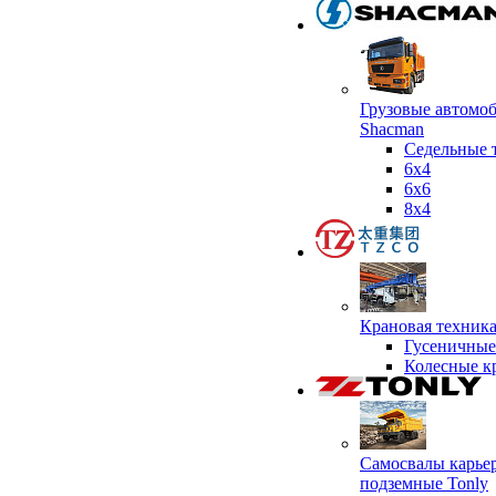
Грузовые автомо
Shacman
Седельные 
6х4
6x6
8x4
Крановая техник
Гусеничные
Колесные к
Самосвалы карье
подземные Tonly