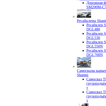
Дорожная ф
SM200M-C
Ресайклеры Shant
Ресайклер S
DGL480
Ресайклер S
DGL530
Ресайклер S
DGL550N
Ресайклер S
DGL700N
Самосвалы карье
Shantui
Самосвал T
грузоподъё
т
Самосвал T
грузоподъё
т