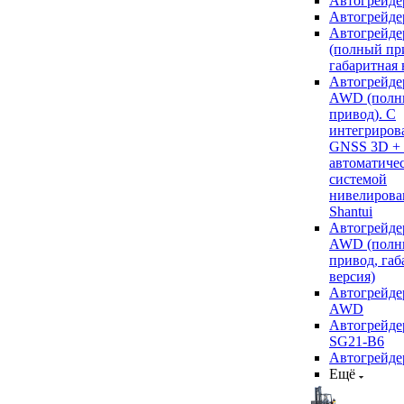
Автогрейде
Автогрейде
Автогрейде
(полный пр
габаритная 
Автогрейде
AWD (полн
привод). С
интегриров
GNSS 3D +
автоматиче
системой
нивелирова
Shantui
Автогрейде
AWD (полн
привод, габ
версия)
Автогрейде
AWD
Автогрейдер
SG21-B6
Автогрейде
Ещё