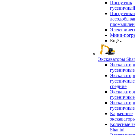
Погрузчик
гусеничны
Погрузчики
лесодобыв
промышлен
Электричес
Мини-погр
Ещё
Экскаваторы Shan
Экскаватор
гусеничные
Экскаватор
гусеничные
средние
Экскаватор
гусеничные
Экскаватор
гусеничные
Карьерные
экскаватор
Колесные э
Shantui