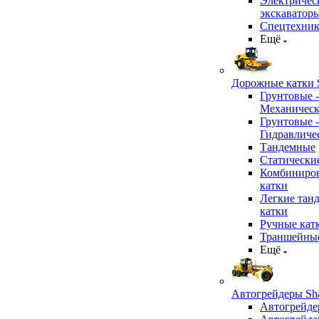
Электричес
экскаватор
Спецтехник
Ещё
Дорожные катки S
Грунтовые -
Механичес
Грунтовые -
Гидравличе
Тандемные
Статически
Комбиниро
катки
Легкие тан
катки
Ручные кат
Траншейные
Ещё
Автогрейдеры Sha
Автогрейде