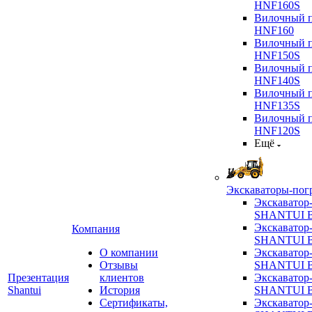
HNF160S
Вилочный п
HNF160
Вилочный п
HNF150S
Вилочный п
HNF140S
Вилочный п
HNF135S
Вилочный п
HNF120S
Ещё
Экскаваторы-пог
Экскаватор
SHANTUI B
Экскаватор
Компания
SHANTUI 
О компании
Экскаватор
Отзывы
SHANTUI 
Презентация
клиентов
Экскаватор
Shantui
История
SHANTUI 
Сертификаты,
Экскаватор