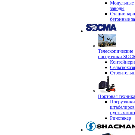
Модульные 
заводы
Стационар
бетонные з
Телескопические
погрузчики SO
Контейнер
Сельскохоз
Строительн
Портовая техни
Погрузчики
штабелиров
пустых кон
Ричстакер