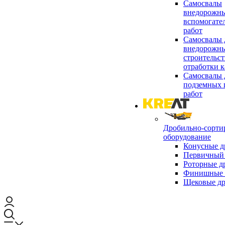
Самосвалы
внедорожны
вспомогате
работ
Самосвалы 
внедорожны
строительст
отработки к
Самосвалы 
подземных 
работ
Дробильно-сорти
оборудование
Конусные д
Первичный 
Роторные д
Финишные 
Щековые д