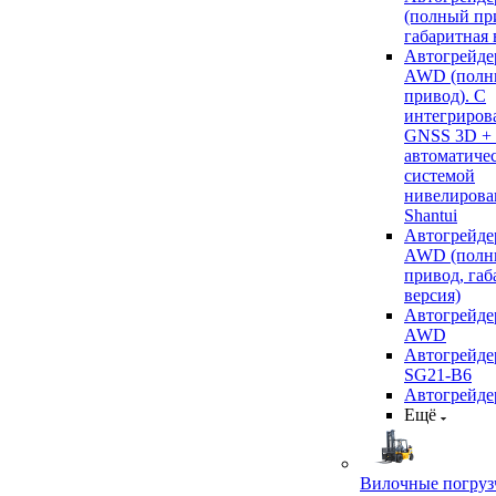
(полный пр
габаритная 
Автогрейде
AWD (полн
привод). С
интегриров
GNSS 3D +
автоматиче
системой
нивелирова
Shantui
Автогрейде
AWD (полн
привод, габ
версия)
Автогрейде
AWD
Автогрейдер
SG21-B6
Автогрейде
Ещё
Вилочные погруз