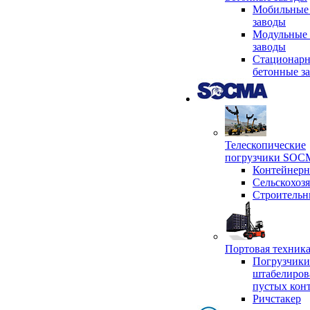
Мобильные
заводы
Модульные 
заводы
Стационар
бетонные з
Телескопические
погрузчики SO
Контейнер
Сельскохоз
Строительн
Портовая техни
Погрузчики
штабелиров
пустых кон
Ричстакер