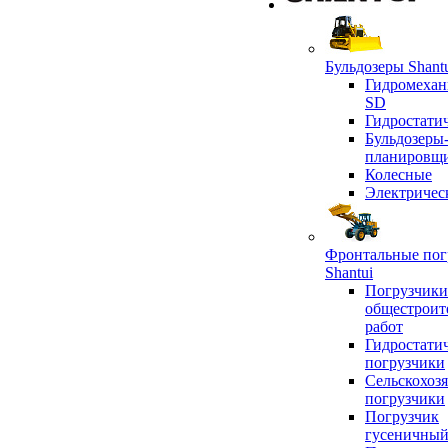
Бульдозеры Shant
Гидромехан
SD
Гидростати
Бульдозеры
планировщ
Колесные
Электричес
Фронтальные пог
Shantui
Погрузчики
общестроит
работ
Гидростати
погрузчики
Сельскохоз
погрузчики
Погрузчик
гусеничны