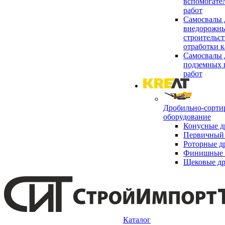
вспомогате
работ
Самосвалы 
внедорожны
строительст
отработки к
Самосвалы 
подземных 
работ
Дробильно-сорти
оборудование
Конусные д
Первичный 
Роторные д
Финишные 
Щековые д
Каталог