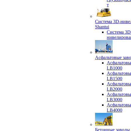
т
Система 3D-ниве
Shantui
Система 3D
нивелирова
Асфальтовые зав
Асфальтовы
LB1000
Асфальтовы
LB1500
Асфальтовы
LB2000
Асфальтовы
LB3000
Асфальтовы
LB4000
Бетонные заводы