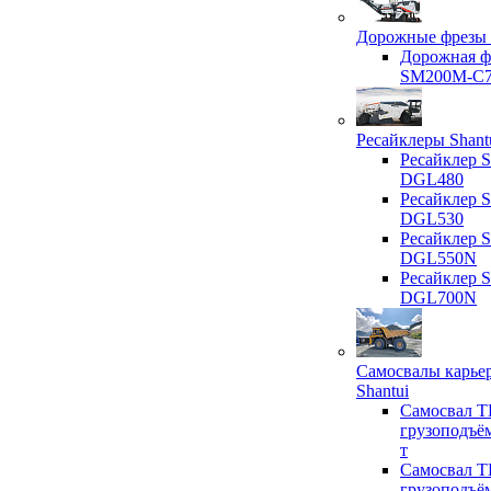
Дорожные фрезы 
Дорожная ф
SM200M-C
Ресайклеры Shant
Ресайклер S
DGL480
Ресайклер S
DGL530
Ресайклер S
DGL550N
Ресайклер S
DGL700N
Самосвалы карье
Shantui
Самосвал T
грузоподъё
т
Самосвал T
грузоподъё