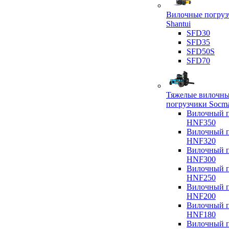
Вилочные погруз
Shantui
SFD30
SFD35
SFD50S
SFD70
Тяжелые вилочн
погрузчики Socm
Вилочный п
HNF350
Вилочный п
HNF320
Вилочный п
HNF300
Вилочный п
HNF250
Вилочный п
HNF200
Вилочный п
HNF180
Вилочный п