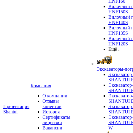
HNF160
Вилочный п
HNF150S
Вилочный п
HNF140S
Вилочный п
HNF135S
Вилочный п
HNF120S
Ещё
Экскаваторы-пог
Экскаватор
SHANTUI B
Экскаватор
Компания
SHANTUI 
О компании
Экскаватор
Отзывы
SHANTUI 
Презентация
клиентов
Экскаватор
Shantui
История
SHANTUI 
Сертификаты,
Экскаватор
лицензии
SHANTUI 
Вакансии
W