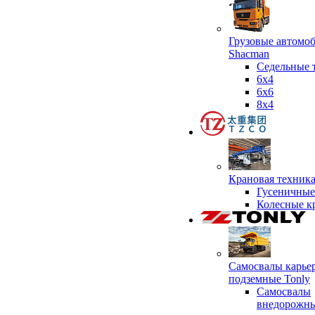
Грузовые автомо
Shacman
Седельные 
6х4
6x6
8x4
Крановая техник
Гусеничные
Колесные к
Самосвалы карье
подземные Tonly
Самосвалы
внедорожны