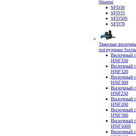
Shantui
SFD30
SFD35
SFD50S
SFD70
Тяжелые вилочн
погрузчики Socm
Вилочный п
HNF350
Вилочный п
HNF320
Вилочный п
HNF300
Вилочный п
HNF250
Вилочный п
HNF200
Вилочный п
HNF180
Вилочный п
HNF160S
Вилочный п