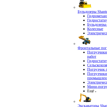
Бульдозеры Shant
Гидромехан
Гидростати
Бульдозеры
Колесные
Электричес
Фронтальные погр
Погрузчики
работ
Гидростати
Сельскохоз
Погрузчик 
Погрузчики
промышлен
Электричес
Мини-погр
Ещё
Экскаваторы Shan