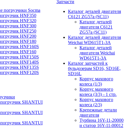
Запчасти
е погрузчики Socma
Каталог деталей двигателя
погрузчик HNF350
C6121 ZG57a (SC11)
погрузчик HNF320
Каталог деталей
погрузчик HNF300
двигателя C6121
погрузчик HNF250
ZG57a (SC11)
погрузчик HNF200
Каталог деталей двигателя
погрузчик HNF180
Weichai WD615T1-3A
погрузчик HNF160S
Каталог деталей
погрузчик HNF160
двигателя Weichai
погрузчик HNF150S
WD615T1-3A
погрузчик HNF140S
Каталог запчастей к
погрузчик HNF135S
бульдозерам SD16, SD16E,
погрузчик HNF120S
SD16L
Корпус махового
колеса (1/3)
Корпус махового
колеса (3/3) - 1 стр.
рузчики
Корпус махового
-погрузчик SHANTUI
колеса (2/3)
Крепежные детали
-погрузчик SHANTUI
двигателя
Турбина 16Y-11-20000
-погрузчик SHANTUI
и статор 16Y-11-00012