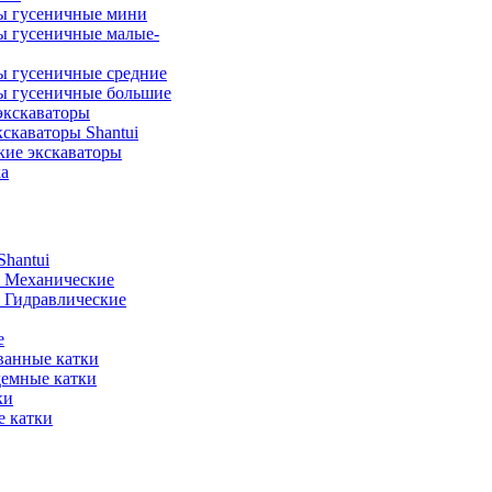
ы гусеничные мини
ы гусеничные малые-
ы гусеничные средние
ы гусеничные большие
экскаваторы
скаваторы Shantui
кие экскаваторы
а
hantui
- Механические
- Гидравлические
е
анные катки
демные катки
ки
 катки