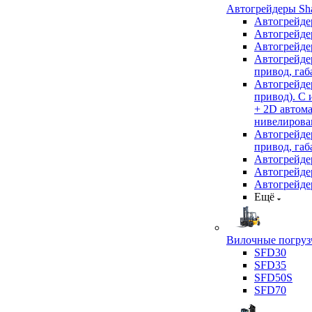
Автогрейдеры Sha
Автогрейде
Автогрейде
Автогрейде
Автогрейде
привод, габ
Автогрейд
привод). С
+ 2D автом
нивелирован
Автогрейд
привод, габ
Автогрейд
Автогрейде
Автогрейде
Ещё
Вилочные погрузч
SFD30
SFD35
SFD50S
SFD70