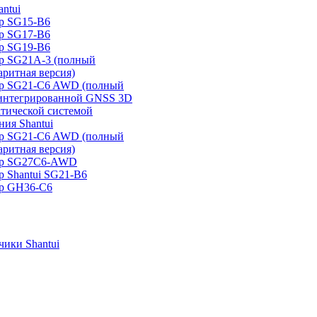
ntui
р SG15-B6
р SG17-B6
р SG19-B6
р SG21А-3 (полный
аритная версия)
ер SG21-C6 AWD (полный
 интегрированной GNSS 3D
атической системой
ия Shantui
ер SG21-C6 AWD (полный
аритная версия)
ер SG27C6-AWD
р Shantui SG21-B6
р GH36-C6
ики Shantui