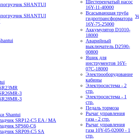
Шестеренчатый насос
-погрузчик SHANTUI
16Y-11-40000
Всасывающая труба
-погрузчик SHANTUI
У
гидротрансформатора
W
16Y-75-25000
Аккумулятор D1010-
18000
hantui
Аварийный
выключатель D2590-
00800
Ящик для
инструментов 16Y-
07С-18000
Электрооборудование
кабины
ui
Электросистема - 2
 SR23MR
стр.
 SR26MR-3
Электросистема - 1
 SR28MR-3
стр.
Педаль тормоза
Рычаг управления
и Shantui
газа - 2 стр.
ладчик SRP12-C5 EA / МА
Рычаг управления
ладчик SPS60-C6
газа 10Y-05-02000 - 1
ладчик SRP09-C5 SA
стр.