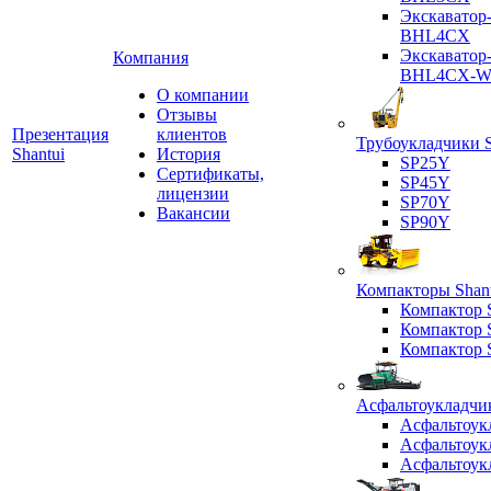
Экскаватор
BHL4CX
Экскаватор
Компания
BHL4CX-
О компании
Отзывы
Презентация
клиентов
Трубоукладчики S
Shantui
История
SP25Y
Сертификаты,
SP45Y
лицензии
SP70Y
Вакансии
SP90Y
Компакторы Shant
Компактор
Компактор
Компактор
Асфальтоукладчик
Асфальтоук
Асфальтоук
Асфальтоук