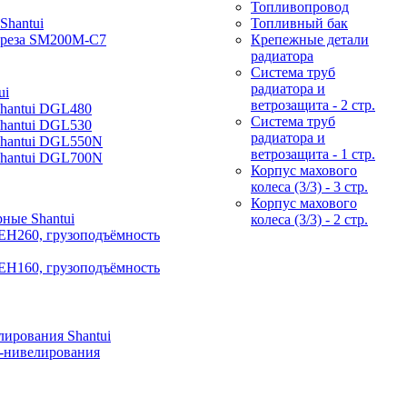
Топливопровод
Shantui
Топливный бак
фреза SM200M-C7
Крепежные детали
радиатора
Система труб
радиатора и
ui
ветрозащита - 2 стр.
Shantui DGL480
Система труб
Shantui DGL530
радиатора и
Shantui DGL550N
ветрозащита - 1 стр.
Shantui DGL700N
Корпус махового
колеса (3/3) - 3 стр.
Корпус махового
ные Shantui
колеса (3/3) - 2 стр.
EH260, грузоподъёмность
EH160, грузоподъёмность
ирования Shantui
-нивелирования