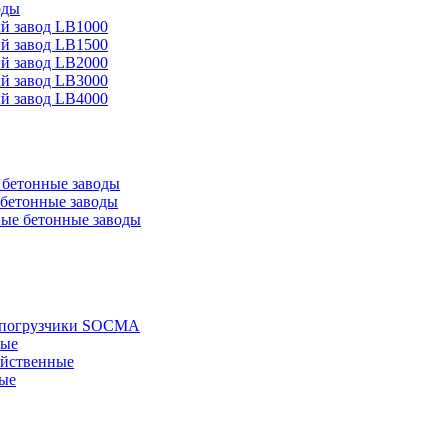
оды
й завод LB1000
й завод LB1500
й завод LB2000
й завод LB3000
й завод LB4000
бетонные заводы
бетонные заводы
ые бетонные заводы
е погрузчики SOCMA
ные
яйственные
ые