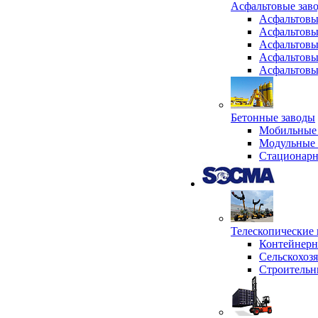
Асфальтовые зав
Асфальтовы
Асфальтовы
Асфальтовы
Асфальтовы
Асфальтовы
Бетонные заводы
Мобильные 
Модульные 
Стационарн
Телескопически
Контейнер
Сельскохоз
Строительн