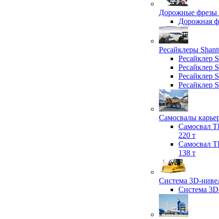
Дорожные фрезы 
Дорожная 
Ресайклеры Shant
Ресайклер 
Ресайклер 
Ресайклер 
Ресайклер 
Самосвалы карьер
Самосвал T
220 т
Самосвал T
138 т
Система 3D-нивел
Система 3D