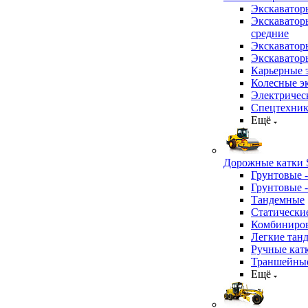
Экскаватор
Экскаватор
средние
Экскаватор
Экскаватор
Карьерные 
Колесные эк
Электричес
Спецтехник
Ещё
Дорожные катки S
Грунтовые 
Грунтовые 
Тандемные
Статически
Комбиниров
Легкие тан
Ручные кат
Траншейные
Ещё