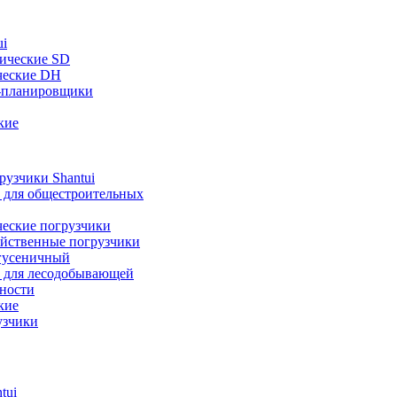
ui
ические SD
ческие DH
-планировщики
кие
узчики Shantui
 для общестроительных
ческие погрузчики
яйственные погрузчики
гусеничный
 для лесодобывающей
ности
кие
узчики
tui