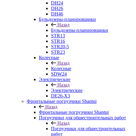
DH24
DH26
DH46
Бульдозеры-планировщики
Назад
Бульдозеры-планировщики
STR13
STR16
STR20-5
STR23
Колесные
Назад
Колесные
SDW24
Электрические
Назад
Электрические
DE26-X3
Фронтальные погрузчики Shantui
Назад
Фронтальные погрузчики Shantui
Погрузчики для общестроительных работ
Назад
Погрузчики для общестроительных
работ