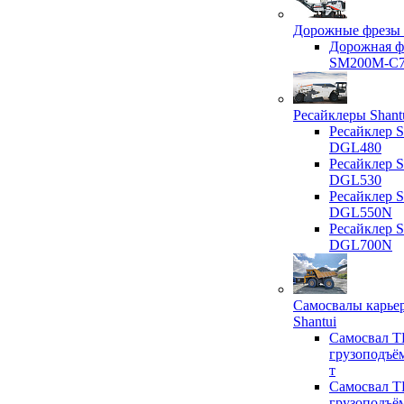
Дорожные фрезы 
Дорожная ф
SM200M-C
Ресайклеры Shant
Ресайклер S
DGL480
Ресайклер S
DGL530
Ресайклер S
DGL550N
Ресайклер S
DGL700N
Самосвалы карье
Shantui
Самосвал T
грузоподъё
т
Самосвал T
грузоподъё