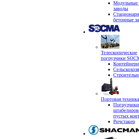
Модульные 
заводы
Стационар
бетонные з
Телескопические
погрузчики SO
Контейнер
Сельскохоз
Строительн
Портовая техни
Погрузчики
штабелиров
пустых кон
Ричстакер