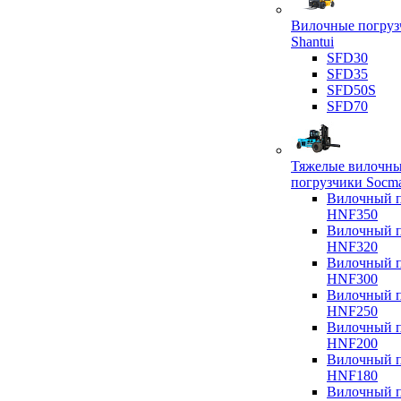
Вилочные погруз
Shantui
SFD30
SFD35
SFD50S
SFD70
Тяжелые вилочн
погрузчики Socm
Вилочный п
HNF350
Вилочный п
HNF320
Вилочный п
HNF300
Вилочный п
HNF250
Вилочный п
HNF200
Вилочный п
HNF180
Вилочный п