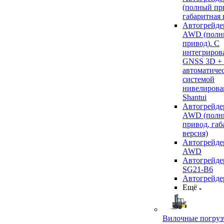
(полный пр
габаритная 
Автогрейде
AWD (полн
привод). С
интегриров
GNSS 3D +
автоматиче
системой
нивелирова
Shantui
Автогрейде
AWD (полн
привод, габ
версия)
Автогрейде
AWD
Автогрейдер
SG21-B6
Автогрейде
Ещё
Вилочные погруз