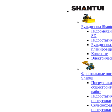
Бульдозеры Shant
Гидромехан
SD
Гидростати
Бульдозеры
планировщ
Колесные
Электричес
Фронтальные пог
Shantui
Погрузчики
общестроит
работ
Гидростати
погрузчики
Сельскохоз
погрузчики