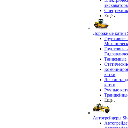
Электричес
экскаватор
Спецтехник
Ещё
Дорожные катки S
Грунтовые -
Механичес
Грунтовые -
Гидравличе
Тандемные
Статически
Комбиниро
катки
Легкие тан
катки
Ручные кат
Траншейные
Ещё
Автогрейдеры Sha
Автогрейде