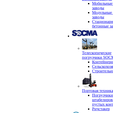
Мобильные
заводы
Модульные 
заводы
Стационар
бетонные з
Телескопические
погрузчики SO
Контейнер
Сельскохоз
Строительн
Портовая техни
Погрузчики
штабелиров
пустых кон
Ричстакер