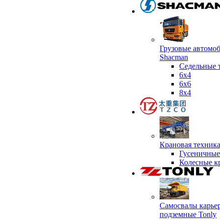
Грузовые автомо
Shacman
Седельные 
6х4
6x6
8x4
Крановая техник
Гусеничные
Колесные к
Самосвалы карье
подземные Tonly