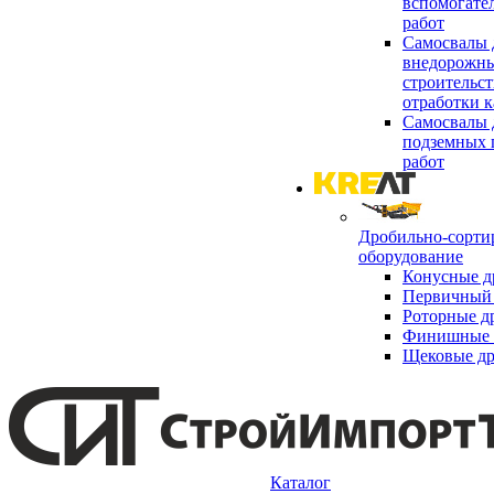
вспомогате
работ
Самосвалы 
внедорожны
строительст
отработки к
Самосвалы 
подземных 
работ
Дробильно-сорти
оборудование
Конусные д
Первичный 
Роторные д
Финишные 
Щековые д
Каталог