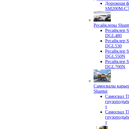
Дорожная ф
SM200M-C
Ресайклеры Shant
Ресайклер S
DGL480
Ресайклер S
DGL530
Ресайклер S
DGL550N
Ресайклер S
DGL700N
Самосвалы карье
Shantui
Самосвал T
грузоподъё
т
Самосвал T
грузоподъё
т