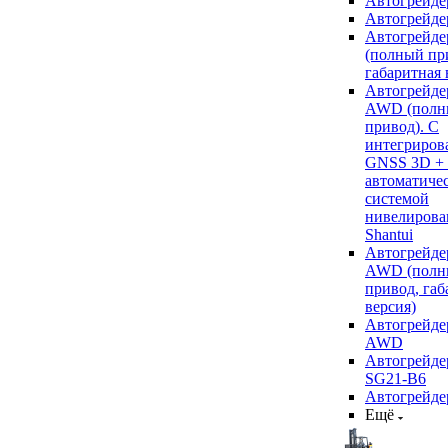
Автогрейде
Автогрейде
Автогрейде
(полный пр
габаритная 
Автогрейде
AWD (полн
привод). С
интегриров
GNSS 3D +
автоматиче
системой
нивелирова
Shantui
Автогрейде
AWD (полн
привод, габ
версия)
Автогрейде
AWD
Автогрейдер
SG21-B6
Автогрейде
Ещё