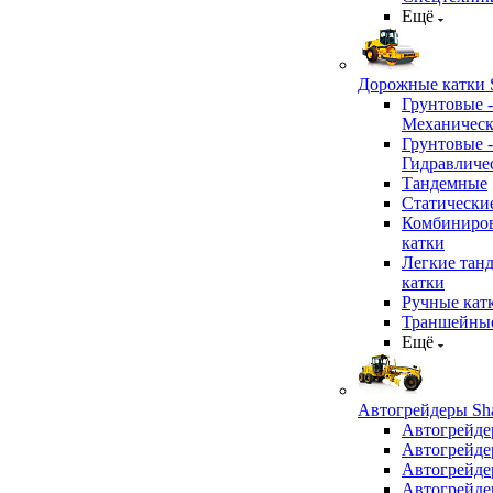
Ещё
Дорожные катки S
Грунтовые -
Механичес
Грунтовые -
Гидравличе
Тандемные
Статически
Комбиниро
катки
Легкие тан
катки
Ручные кат
Траншейные
Ещё
Автогрейдеры Sha
Автогрейде
Автогрейде
Автогрейде
Автогрейде