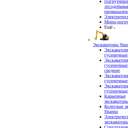
Погрузчики
лесодобыв
промышлен
Электричес
Мини-погр
Ещё
Экскаваторы Shan
Экскаватор
гусеничные
Экскаватор
гусеничные
средние
Экскаватор
гусеничные
Экскаватор
гусеничные
Карьерные
экскаватор
Колесные э
Shantui
Электричес
экскаватор
Спецтехник