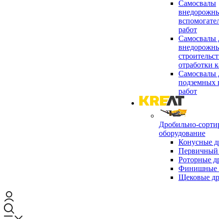
Самосвалы
внедорожны
вспомогате
работ
Самосвалы 
внедорожны
строительст
отработки к
Самосвалы 
подземных 
работ
Дробильно-сорти
оборудование
Конусные д
Первичный 
Роторные д
Финишные 
Щековые д