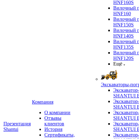
HNF160S
Вилочный п
HNF160
Вилочный п
HNF150S
Вилочный п
HNF140S
Вилочный п
HNF135S
Вилочный п
HNF120S
Ещё
Экскаваторы-пог
Экскаватор
SHANTUI B
Экскаватор
Компания
SHANTUI 
О компании
Экскаватор
Отзывы
SHANTUI 
Презентация
клиентов
Экскаватор
Shantui
История
SHANTUI 
Сертификаты,
Экскаватор