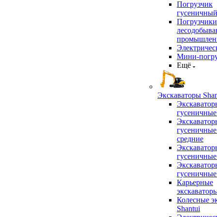
Погрузчик
гусеничны
Погрузчики
лесодобыв
промышлен
Электричес
Мини-погр
Ещё
Экскаваторы Shan
Экскаватор
гусеничные
Экскаватор
гусеничные
средние
Экскаватор
гусеничные
Экскаватор
гусеничные
Карьерные
экскаватор
Колесные э
Shantui