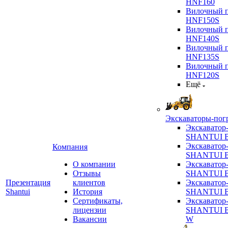
HNF160
Вилочный п
HNF150S
Вилочный п
HNF140S
Вилочный п
HNF135S
Вилочный п
HNF120S
Ещё
Экскаваторы-пог
Экскаватор
SHANTUI B
Экскаватор
Компания
SHANTUI 
О компании
Экскаватор
Отзывы
SHANTUI 
Презентация
клиентов
Экскаватор
Shantui
История
SHANTUI 
Сертификаты,
Экскаватор
лицензии
SHANTUI 
Вакансии
W