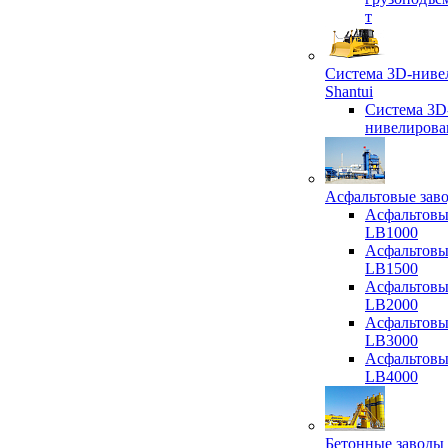
т
Система 3D-ниве
Shantui
Система 3D
нивелирова
Асфальтовые зав
Асфальтовы
LB1000
Асфальтовы
LB1500
Асфальтовы
LB2000
Асфальтовы
LB3000
Асфальтовы
LB4000
Бетонные заводы