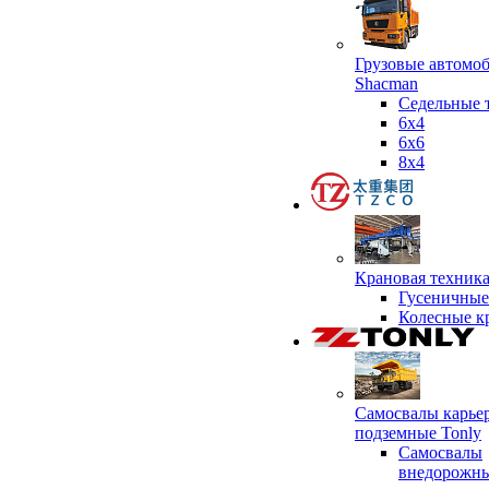
Грузовые автомо
Shacman
Седельные 
6х4
6x6
8x4
Крановая техник
Гусеничные
Колесные к
Самосвалы карье
подземные Tonly
Самосвалы
внедорожны