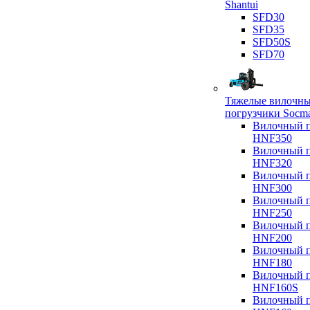
Shantui
SFD30
SFD35
SFD50S
SFD70
Тяжелые вилочн
погрузчики Socm
Вилочный п
HNF350
Вилочный п
HNF320
Вилочный п
HNF300
Вилочный п
HNF250
Вилочный п
HNF200
Вилочный п
HNF180
Вилочный п
HNF160S
Вилочный п