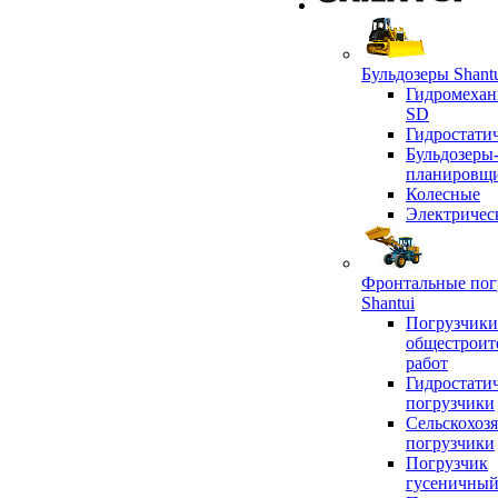
Бульдозеры Shant
Гидромехан
SD
Гидростати
Бульдозеры
планировщ
Колесные
Электричес
Фронтальные пог
Shantui
Погрузчики
общестроит
работ
Гидростати
погрузчики
Сельскохоз
погрузчики
Погрузчик
гусеничны