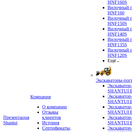
HNF160S
Вилочный п
HNF160
Вилочный п
HNF150S
Вилочный п
HNF140S
Вилочный п
HNF135S
Вилочный п
HNF120S
Ещё
Экскаваторы-пог
Экскаватор
SHANTUI B
Экскаватор
Компания
SHANTUI 
О компании
Экскаватор
Отзывы
SHANTUI 
Презентация
клиентов
Экскаватор
Shantui
История
SHANTUI 
Сертификаты,
Экскаватор