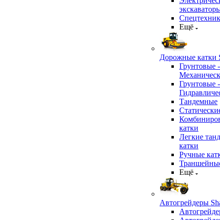
Электричес
экскаватор
Спецтехник
Ещё
Дорожные катки S
Грунтовые -
Механичес
Грунтовые -
Гидравличе
Тандемные
Статически
Комбиниро
катки
Легкие тан
катки
Ручные кат
Траншейные
Ещё
Автогрейдеры Sha
Автогрейде