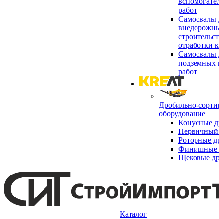
вспомогате
работ
Самосвалы 
внедорожны
строительст
отработки к
Самосвалы 
подземных 
работ
Дробильно-сорти
оборудование
Конусные д
Первичный 
Роторные д
Финишные 
Щековые д
Каталог