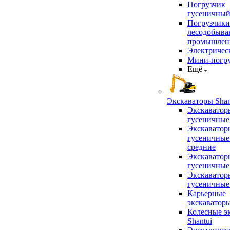
Погрузчик
гусеничны
Погрузчики
лесодобыв
промышлен
Электричес
Мини-погр
Ещё
Экскаваторы Shan
Экскаватор
гусеничные
Экскаватор
гусеничные
средние
Экскаватор
гусеничные
Экскаватор
гусеничные
Карьерные
экскаватор
Колесные э
Shantui