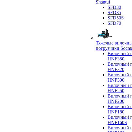
Shantui
SFD30
SFD35
SFD50S
SFD70
Тяжелые вилочн
погрузчики Socm
Вилочный п
HNF350
Вилочный п
HNF320
Вилочный п
HNF300
Вилочный п
HNF250
Вилочный п
HNF200
Вилочный п
HNF180
Вилочный п
HNF160S
Вилочный п