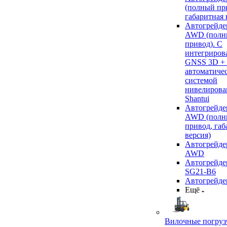
(полный пр
габаритная 
Автогрейде
AWD (полн
привод). С
интегриров
GNSS 3D +
автоматиче
системой
нивелирова
Shantui
Автогрейде
AWD (полн
привод, габ
версия)
Автогрейде
AWD
Автогрейдер
SG21-B6
Автогрейде
Ещё
Вилочные погруз