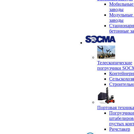
Мобильные
заводы
Модульные 
заводы
Стационар
бетонные з
Телескопические
погрузчики SO
Контейнер
Сельскохоз
Строительн
Портовая техни
Погрузчики
штабелиров
пустых кон
Ричстакер