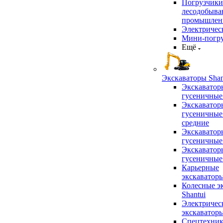
Погрузчики
лесодобыв
промышлен
Электричес
Мини-погр
Ещё
Экскаваторы Shan
Экскаватор
гусеничные
Экскаватор
гусеничные
средние
Экскаватор
гусеничные
Экскаватор
гусеничные
Карьерные
экскаватор
Колесные э
Shantui
Электричес
экскаватор
Спецтехник