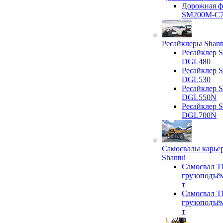
Дорожная ф
SM200M-C
Ресайклеры Shant
Ресайклер S
DGL480
Ресайклер S
DGL530
Ресайклер S
DGL550N
Ресайклер S
DGL700N
Самосвалы карье
Shantui
Самосвал T
грузоподъё
т
Самосвал T
грузоподъё
т