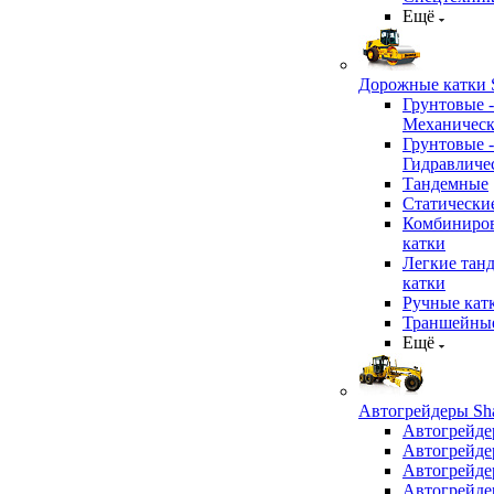
Ещё
Дорожные катки S
Грунтовые -
Механичес
Грунтовые -
Гидравличе
Тандемные
Статически
Комбиниро
катки
Легкие тан
катки
Ручные кат
Траншейные
Ещё
Автогрейдеры Sha
Автогрейде
Автогрейде
Автогрейде
Автогрейде