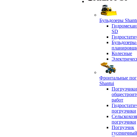
Бульдозеры Shant
Гидромехан
SD
Гидростати
Бульдозеры
планировщ
Колесные
Электричес
Фронтальные пог
Shantui
Погрузчики
общестроит
работ
Гидростати
погрузчики
Сельскохоз
погрузчики
Погрузчик
гусеничны