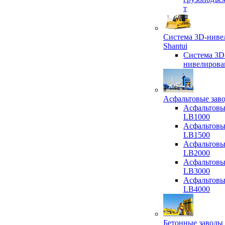
т
Система 3D-ниве
Shantui
Система 3D
нивелирова
Асфальтовые зав
Асфальтовы
LB1000
Асфальтовы
LB1500
Асфальтовы
LB2000
Асфальтовы
LB3000
Асфальтовы
LB4000
Бетонные заводы