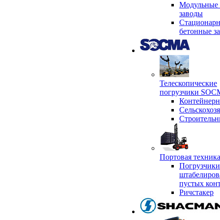
Модульные 
заводы
Стационар
бетонные з
Телескопические
погрузчики SO
Контейнер
Сельскохоз
Строительн
Портовая техни
Погрузчики
штабелиров
пустых кон
Ричстакер