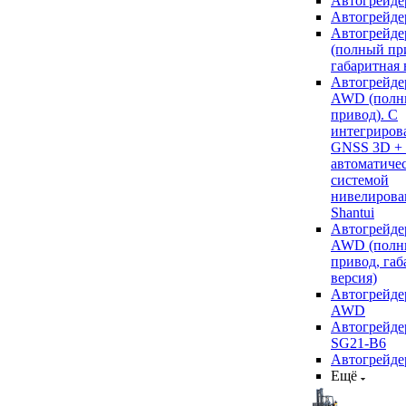
Автогрейде
Автогрейде
Автогрейде
(полный пр
габаритная 
Автогрейде
AWD (полн
привод). С
интегриров
GNSS 3D +
автоматиче
системой
нивелирова
Shantui
Автогрейде
AWD (полн
привод, габ
версия)
Автогрейде
AWD
Автогрейдер
SG21-B6
Автогрейде
Ещё