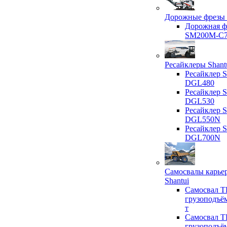
Дорожные фрезы 
Дорожная ф
SM200M-C
Ресайклеры Shant
Ресайклер S
DGL480
Ресайклер S
DGL530
Ресайклер S
DGL550N
Ресайклер S
DGL700N
Самосвалы карье
Shantui
Самосвал T
грузоподъё
т
Самосвал T
грузоподъё