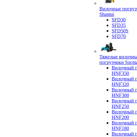
Вилочные погруз
Shantui
SFD30
SFD35
SFD50S
SFD70
Тяжелые вилочн
погрузчики Socm
Вилочный п
HNF350
Вилочный п
HNF320
Вилочный п
HNF300
Вилочный п
HNF250
Вилочный п
HNF200
Вилочный п
HNF180
Вилочный п