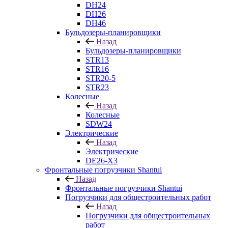
DH24
DH26
DH46
Бульдозеры-планировщики
Назад
Бульдозеры-планировщики
STR13
STR16
STR20-5
STR23
Колесные
Назад
Колесные
SDW24
Электрические
Назад
Электрические
DE26-X3
Фронтальные погрузчики Shantui
Назад
Фронтальные погрузчики Shantui
Погрузчики для общестроительных работ
Назад
Погрузчики для общестроительных
работ