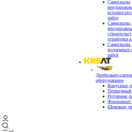
Самосвалы
внедорожны
вспомогате
работ
Самосвалы 
внедорожны
строительст
отработки к
Самосвалы 
подземных 
работ
Дробильно-сорти
оборудование
Конусные д
Первичный 
Роторные д
Финишные 
Щековые д