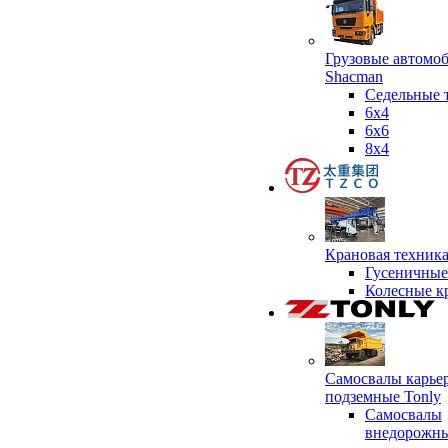
Грузовые автомо
Shacman
Седельные 
6х4
6x6
8x4
Крановая техник
Гусеничные
Колесные к
Самосвалы карье
подземные Tonly
Самосвалы
внедорожны