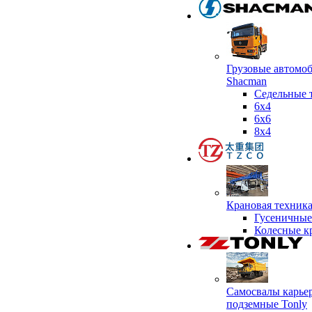
Грузовые автомо
Shacman
Седельные 
6х4
6x6
8x4
Крановая техник
Гусеничные
Колесные к
Самосвалы карье
подземные Tonly