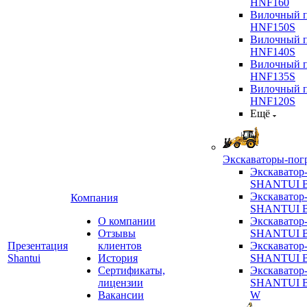
HNF160
Вилочный п
HNF150S
Вилочный п
HNF140S
Вилочный п
HNF135S
Вилочный п
HNF120S
Ещё
Экскаваторы-пог
Экскаватор
SHANTUI B
Экскаватор
Компания
SHANTUI 
О компании
Экскаватор
Отзывы
SHANTUI 
Презентация
клиентов
Экскаватор
Shantui
История
SHANTUI 
Сертификаты,
Экскаватор
лицензии
SHANTUI 
Вакансии
W