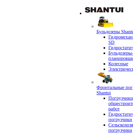
Бульдозеры Shant
Гидромехан
SD
Гидростати
Бульдозеры
планировщ
Колесные
Электричес
Фронтальные пог
Shantui
Погрузчики
общестроит
работ
Гидростати
погрузчики
Сельскохоз
погрузчики