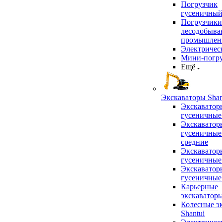
Погрузчик
гусеничны
Погрузчики
лесодобыв
промышлен
Электричес
Мини-погр
Ещё
Экскаваторы Shan
Экскаватор
гусеничные
Экскаватор
гусеничные
средние
Экскаватор
гусеничные
Экскаватор
гусеничные
Карьерные
экскаватор
Колесные э
Shantui