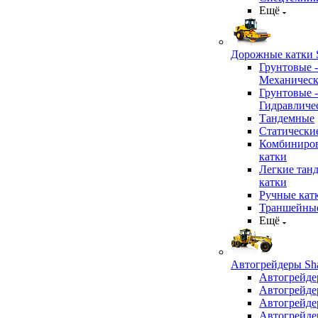
Ещё
Дорожные катки S
Грунтовые -
Механичес
Грунтовые -
Гидравличе
Тандемные
Статически
Комбиниро
катки
Легкие тан
катки
Ручные кат
Траншейные
Ещё
Автогрейдеры Sha
Автогрейде
Автогрейде
Автогрейде
Автогрейде