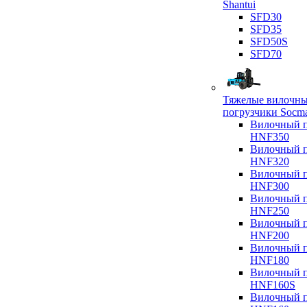
Shantui
SFD30
SFD35
SFD50S
SFD70
Тяжелые вилочн
погрузчики Socm
Вилочный п
HNF350
Вилочный п
HNF320
Вилочный п
HNF300
Вилочный п
HNF250
Вилочный п
HNF200
Вилочный п
HNF180
Вилочный п
HNF160S
Вилочный п