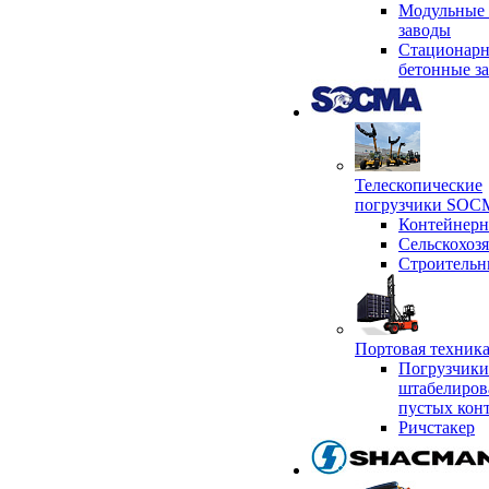
Модульные 
заводы
Стационар
бетонные з
Телескопические
погрузчики SO
Контейнер
Сельскохоз
Строительн
Портовая техни
Погрузчики
штабелиров
пустых кон
Ричстакер