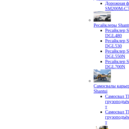
Дорожная ф
SM200M-C
Ресайклеры Shant
Ресайклер S
DGL480
Ресайклер S
DGL530
Ресайклер S
DGL550N
Ресайклер S
DGL700N
Самосвалы карье
Shantui
Самосвал T
грузоподъё
т
Самосвал T
грузоподъё
т