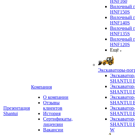
HNF160
Вилочный п
HNF150S
Вилочный п
HNF140S
Вилочный п
HNF135S
Вилочный п
HNF120S
Ещё
Экскаваторы-пог
Экскаватор
SHANTUI B
Экскаватор
Компания
SHANTUI 
О компании
Экскаватор
Отзывы
SHANTUI 
Презентация
клиентов
Экскаватор
Shantui
История
SHANTUI 
Сертификаты,
Экскаватор
лицензии
SHANTUI 
Вакансии
W