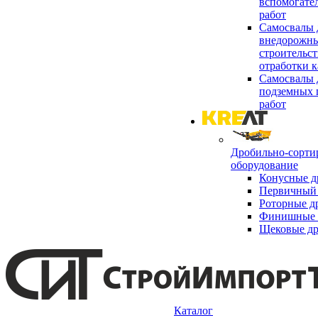
вспомогате
работ
Самосвалы 
внедорожны
строительст
отработки к
Самосвалы 
подземных 
работ
Дробильно-сорти
оборудование
Конусные д
Первичный 
Роторные д
Финишные 
Щековые д
Каталог