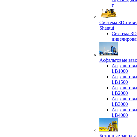
т
Система 3D-ниве
Shantui
Система 3D
нивелирова
Асфальтовые зав
Асфальтовы
LB1000
Асфальтовы
LB1500
Асфальтовы
LB2000
Асфальтовы
LB3000
Асфальтовы
LB4000
Бетонные заводы