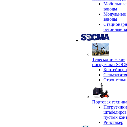
Мобильные
заводы
Модульные 
заводы
Стационар
бетонные з
Телескопические
погрузчики SO
Контейнер
Сельскохоз
Строительн
Портовая техни
Погрузчики
штабелиров
пустых кон
Ричстакер