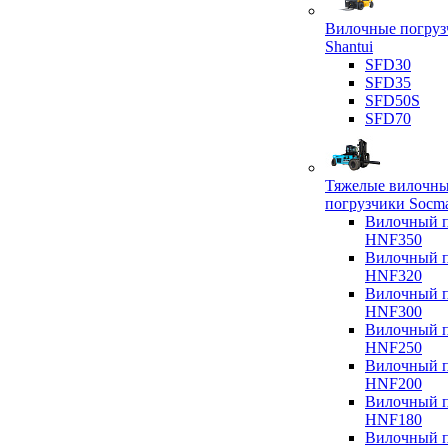
Вилочные погруз
Shantui
SFD30
SFD35
SFD50S
SFD70
Тяжелые вилочн
погрузчики Socm
Вилочный п
HNF350
Вилочный п
HNF320
Вилочный п
HNF300
Вилочный п
HNF250
Вилочный п
HNF200
Вилочный п
HNF180
Вилочный п