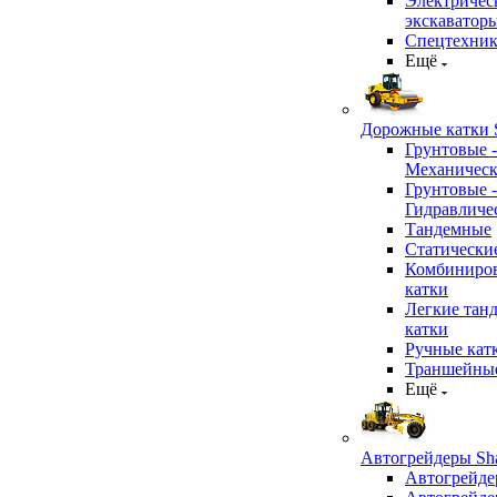
Электричес
экскаватор
Спецтехник
Ещё
Дорожные катки S
Грунтовые -
Механичес
Грунтовые -
Гидравличе
Тандемные
Статически
Комбиниро
катки
Легкие тан
катки
Ручные кат
Траншейные
Ещё
Автогрейдеры Sha
Автогрейде