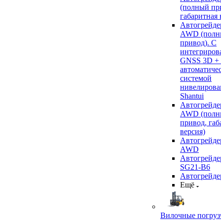
(полный пр
габаритная 
Автогрейде
AWD (полн
привод). С
интегриров
GNSS 3D +
автоматиче
системой
нивелирова
Shantui
Автогрейде
AWD (полн
привод, габ
версия)
Автогрейде
AWD
Автогрейдер
SG21-B6
Автогрейде
Ещё
Вилочные погруз