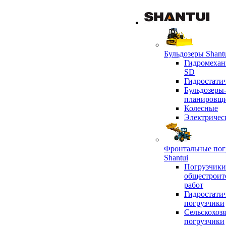
Бульдозеры Shant
Гидромехан
SD
Гидростати
Бульдозеры
планировщ
Колесные
Электричес
Фронтальные пог
Shantui
Погрузчики
общестроит
работ
Гидростати
погрузчики
Сельскохоз
погрузчики