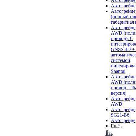
Автогрейде
Автогрейде
Автогрейде
(полный пр
габаритная 
Автогрейде
AWD (полн
привод). С
интегриров
GNSS 3D +
автоматиче
системой
нивелирова
Shantui
Автогрейде
AWD (полн
привод, габ
версия)
Автогрейде
AWD
Автогрейдер
SG21-B6
Автогрейде
Ещё