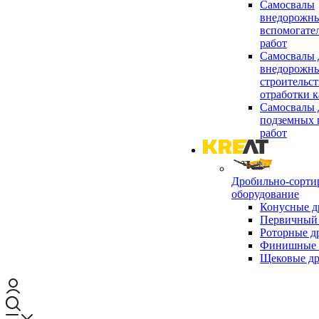
Самосвалы
внедорожны
вспомогате
работ
Самосвалы 
внедорожны
строительст
отработки к
Самосвалы 
подземных 
работ
Дробильно-сорти
оборудование
Конусные д
Первичный 
Роторные д
Финишные 
Щековые д