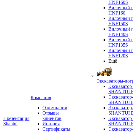
HNF160S
Вилочный п
HNF160
Вилочный п
HNF150S
Вилочный п
HNF140S
Вилочный п
HNF135S
Вилочный п
HNF120S
Ещё
Экскаваторы-пог
Экскаватор
SHANTUI B
Экскаватор
Компания
SHANTUI 
О компании
Экскаватор
Отзывы
SHANTUI 
Презентация
клиентов
Экскаватор
Shantui
История
SHANTUI 
Сертификаты,
Экскаватор