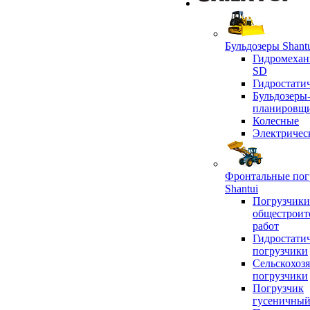
Бульдозеры Shant
Гидромехан
SD
Гидростати
Бульдозеры
планировщ
Колесные
Электричес
Фронтальные пог
Shantui
Погрузчики
общестроит
работ
Гидростати
погрузчики
Сельскохоз
погрузчики
Погрузчик
гусеничны