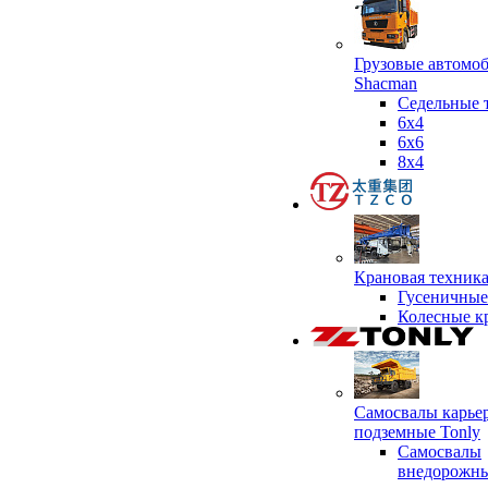
Грузовые автомо
Shacman
Седельные 
6х4
6x6
8x4
Крановая техник
Гусеничные
Колесные к
Самосвалы карье
подземные Tonly
Самосвалы
внедорожны