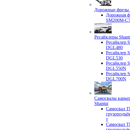
Дорожные фрезы 
Дорожная ф
SM200M-C
Ресайклеры Shant
Ресайклер S
DGL480
Ресайклер S
DGL530
Ресайклер S
DGL550N
Ресайклер S
DGL700N
Самосвалы карье
Shantui
Самосвал T
грузоподъё
т
Самосвал T
грузоподъё