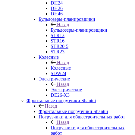
DH24
DH26
DH46
Бульдозеры-планировщики
Назад
Бульдозеры-планировщики
STR13
STR16
STR20-5
STR23
Колесные
Назад
Колесные
SDW24
Электрические
Назад
Электрические
DE26-X3
Фронтальные погрузчики Shantui
Назад
Фронтальные погрузчики Shantui
Погрузчики для общестроительных работ
Назад
Погрузчики для общестроительных
работ