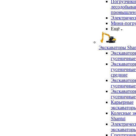
Погрузчики
лесодобыв
промышлен
Электричес
Мини-погр
Ещё
Экскаваторы Shan
Экскаватор
гусеничные
Экскаватор
гусеничные
средние
Экскаватор
гусеничные
Экскаватор
гусеничные
Карьерные
экскаватор
Колесные э
Shantui
Электричес
экскаватор
Спецтехник