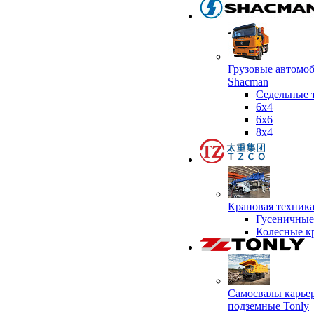
Грузовые автомо
Shacman
Седельные 
6х4
6x6
8x4
Крановая техник
Гусеничные
Колесные к
Самосвалы карье
подземные Tonly