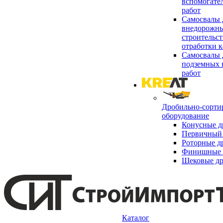
вспомогате
работ
Самосвалы 
внедорожны
строительст
отработки к
Самосвалы 
подземных 
работ
Дробильно-сорти
оборудование
Конусные д
Первичный 
Роторные д
Финишные 
Щековые д
Каталог