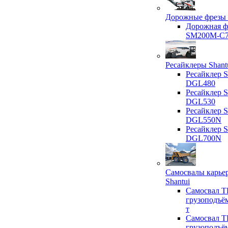
Дорожные фрезы 
Дорожная ф
SM200M-C
Ресайклеры Shant
Ресайклер S
DGL480
Ресайклер S
DGL530
Ресайклер S
DGL550N
Ресайклер S
DGL700N
Самосвалы карье
Shantui
Самосвал T
грузоподъё
т
Самосвал T
грузоподъё