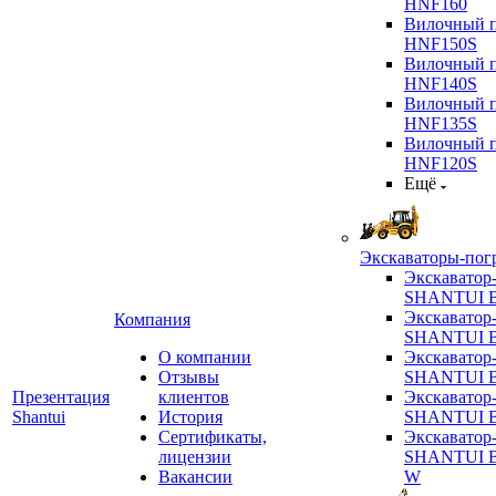
HNF160
Вилочный п
HNF150S
Вилочный п
HNF140S
Вилочный п
HNF135S
Вилочный п
HNF120S
Ещё
Экскаваторы-пог
Экскаватор
SHANTUI B
Экскаватор
Компания
SHANTUI 
О компании
Экскаватор
Отзывы
SHANTUI 
Презентация
клиентов
Экскаватор
Shantui
История
SHANTUI 
Сертификаты,
Экскаватор
лицензии
SHANTUI 
Вакансии
W