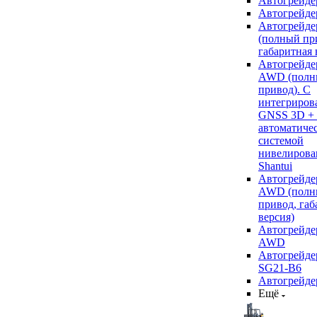
Автогрейде
Автогрейде
Автогрейде
(полный пр
габаритная 
Автогрейде
AWD (полн
привод). С
интегриров
GNSS 3D +
автоматиче
системой
нивелирова
Shantui
Автогрейде
AWD (полн
привод, габ
версия)
Автогрейде
AWD
Автогрейдер
SG21-B6
Автогрейде
Ещё