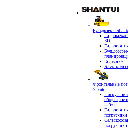
Бульдозеры Shant
Гидромехан
SD
Гидростати
Бульдозеры
планировщ
Колесные
Электричес
Фронтальные пог
Shantui
Погрузчики
общестроит
работ
Гидростати
погрузчики
Сельскохоз
погрузчики