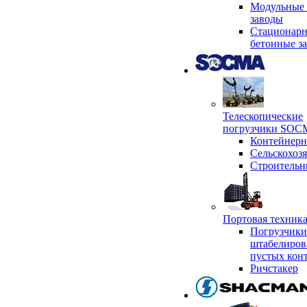
Модульные 
заводы
Стационар
бетонные з
Телескопические
погрузчики SO
Контейнер
Сельскохоз
Строительн
Портовая техни
Погрузчики
штабелиров
пустых кон
Ричстакер