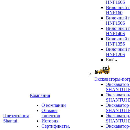
HNF160S
Вилочный п
HNF160
Вилочный п
HNF150S
Вилочный п
HNF140S
Вилочный п
HNF135S
Вилочный п
HNF120S
Ещё
Экскаваторы-пог
Экскаватор
SHANTUI B
Экскаватор
Компания
SHANTUI 
О компании
Экскаватор
Отзывы
SHANTUI 
Презентация
клиентов
Экскаватор
Shantui
История
SHANTUI 
Сертификаты,
Экскаватор