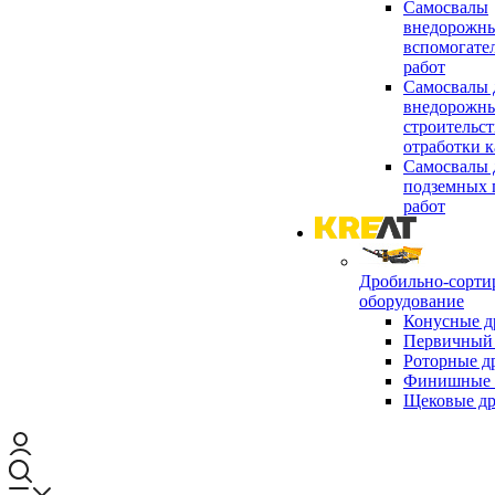
Самосвалы
внедорожны
вспомогате
работ
Самосвалы 
внедорожны
строительст
отработки к
Самосвалы 
подземных 
работ
Дробильно-сорти
оборудование
Конусные д
Первичный 
Роторные д
Финишные 
Щековые д