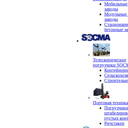
Мобильные
заводы
Модульные 
заводы
Стационар
бетонные з
Телескопические
погрузчики SO
Контейнер
Сельскохоз
Строительн
Портовая техни
Погрузчики
штабелиров
пустых кон
Ричстакер