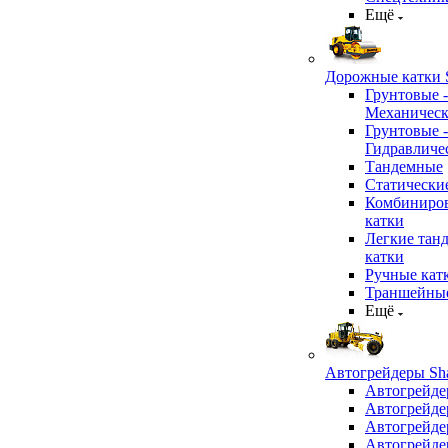
Ещё
Дорожные катки S
Грунтовые -
Механичес
Грунтовые -
Гидравличе
Тандемные
Статически
Комбиниро
катки
Легкие тан
катки
Ручные кат
Траншейные
Ещё
Автогрейдеры Sha
Автогрейде
Автогрейде
Автогрейде
Автогрейде