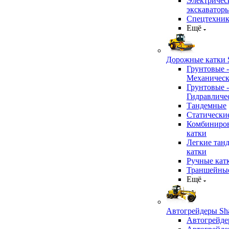
Электричес
экскаватор
Спецтехник
Ещё
Дорожные катки S
Грунтовые -
Механичес
Грунтовые -
Гидравличе
Тандемные
Статически
Комбиниро
катки
Легкие тан
катки
Ручные кат
Траншейные
Ещё
Автогрейдеры Sha
Автогрейде