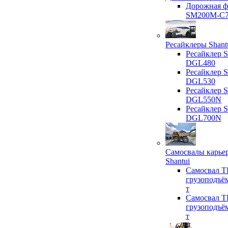
Дорожная ф
SM200M-C
Ресайклеры Shant
Ресайклер S
DGL480
Ресайклер S
DGL530
Ресайклер S
DGL550N
Ресайклер S
DGL700N
Самосвалы карье
Shantui
Самосвал T
грузоподъё
т
Самосвал T
грузоподъё
т