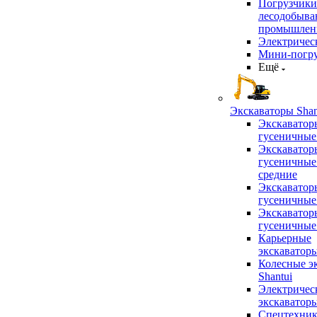
Погрузчики
лесодобыв
промышлен
Электричес
Мини-погр
Ещё
Экскаваторы Shan
Экскаватор
гусеничные
Экскаватор
гусеничные
средние
Экскаватор
гусеничные
Экскаватор
гусеничные
Карьерные
экскаватор
Колесные э
Shantui
Электричес
экскаватор
Спецтехник