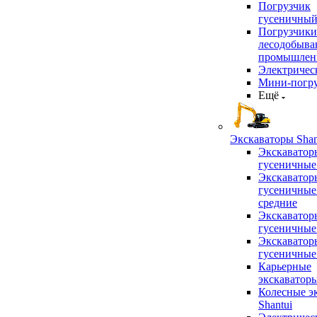
Погрузчик
гусеничны
Погрузчики
лесодобыв
промышлен
Электричес
Мини-погр
Ещё
Экскаваторы Shan
Экскаватор
гусеничные
Экскаватор
гусеничные
средние
Экскаватор
гусеничные
Экскаватор
гусеничные
Карьерные
экскаватор
Колесные э
Shantui