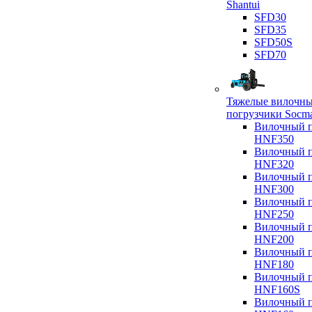
Shantui
SFD30
SFD35
SFD50S
SFD70
Тяжелые вилочн
погрузчики Socm
Вилочный п
HNF350
Вилочный п
HNF320
Вилочный п
HNF300
Вилочный п
HNF250
Вилочный п
HNF200
Вилочный п
HNF180
Вилочный п
HNF160S
Вилочный п