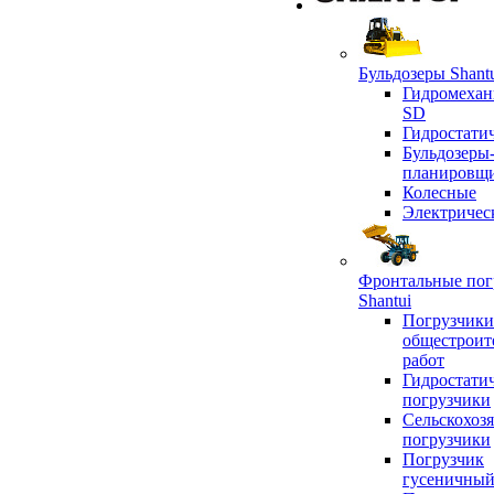
Бульдозеры Shant
Гидромехан
SD
Гидростати
Бульдозеры
планировщ
Колесные
Электричес
Фронтальные пог
Shantui
Погрузчики
общестроит
работ
Гидростати
погрузчики
Сельскохоз
погрузчики
Погрузчик
гусеничны