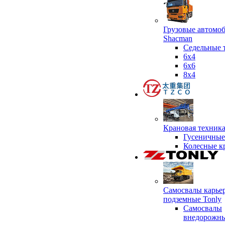
Грузовые автомо
Shacman
Седельные 
6х4
6x6
8x4
Крановая техник
Гусеничные
Колесные к
Самосвалы карье
подземные Tonly
Самосвалы
внедорожны