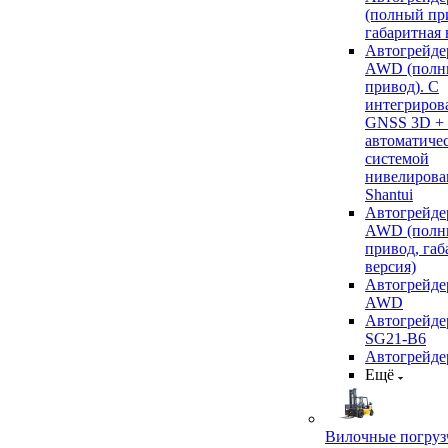
(полный пр
габаритная 
Автогрейде
AWD (полн
привод). С
интегриров
GNSS 3D +
автоматиче
системой
нивелирова
Shantui
Автогрейде
AWD (полн
привод, габ
версия)
Автогрейде
AWD
Автогрейдер
SG21-B6
Автогрейде
Ещё
Вилочные погруз