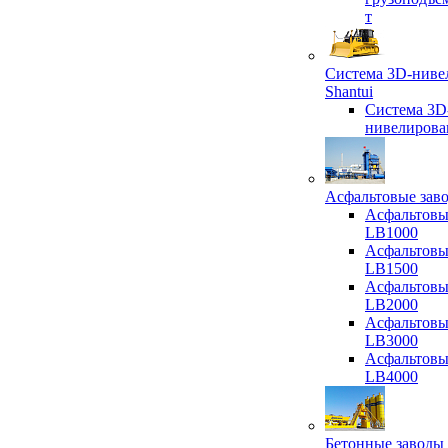
т
Система 3D-ниве
Shantui
Система 3D
нивелирова
Асфальтовые зав
Асфальтовы
LB1000
Асфальтовы
LB1500
Асфальтовы
LB2000
Асфальтовы
LB3000
Асфальтовы
LB4000
Бетонные заводы