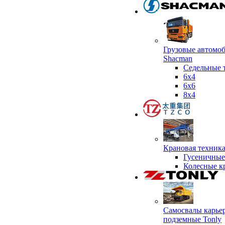
Грузовые автомо
Shacman
Седельные 
6х4
6x6
8x4
Крановая техник
Гусеничные
Колесные к
Самосвалы карье
подземные Tonly