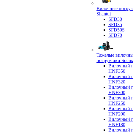
Вилочные погруз
Shantui
SFD30
SFD35
SFD50S
SFD70
Тяжелые вилочн
погрузчики Socm
Вилочный п
HNF350
Вилочный п
HNF320
Вилочный п
HNF300
Вилочный п
HNF250
Вилочный п
HNF200
Вилочный п
HNF180
Вилочный п