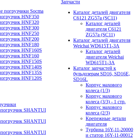
Запчасти
е погрузчики Socma
Каталог деталей двигателя
погрузчик HNF350
C6121 ZG57a (SC11)
погрузчик HNF320
Каталог деталей
погрузчик HNF300
двигателя C6121
погрузчик HNF250
ZG57a (SC11)
погрузчик HNF200
Каталог деталей двигателя
погрузчик HNF180
Weichai WD615T1-3A
погрузчик HNF160S
Каталог деталей
погрузчик HNF160
двигателя Weichai
погрузчик HNF150S
WD615T1-3A
погрузчик HNF140S
Каталог запчастей к
погрузчик HNF135S
бульдозерам SD16, SD16E,
погрузчик HNF120S
SD16L
Корпус махового
колеса (1/3)
Корпус махового
колеса (3/3) - 1 стр.
рузчики
Корпус махового
-погрузчик SHANTUI
колеса (2/3)
Крепежные детали
-погрузчик SHANTUI
двигателя
Турбина 16Y-11-20000
-погрузчик SHANTUI
и статор 16Y-11-00012