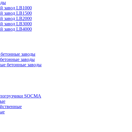
оды
й завод LB1000
й завод LB1500
й завод LB2000
й завод LB3000
й завод LB4000
бетонные заводы
бетонные заводы
ые бетонные заводы
е погрузчики SOCMA
ные
яйственные
ые