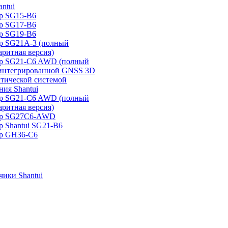
ntui
р SG15-B6
р SG17-B6
р SG19-B6
р SG21А-3 (полный
аритная версия)
ер SG21-C6 AWD (полный
 интегрированной GNSS 3D
атической системой
ия Shantui
ер SG21-C6 AWD (полный
аритная версия)
ер SG27C6-AWD
р Shantui SG21-B6
р GH36-C6
ики Shantui