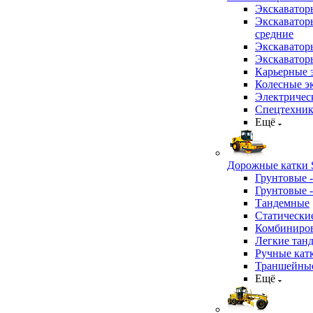
Экскаватор
Экскаватор
средние
Экскаватор
Экскаватор
Карьерные 
Колесные эк
Электричес
Спецтехник
Ещё
Дорожные катки S
Грунтовые 
Грунтовые 
Тандемные
Статически
Комбиниров
Легкие тан
Ручные кат
Траншейные
Ещё