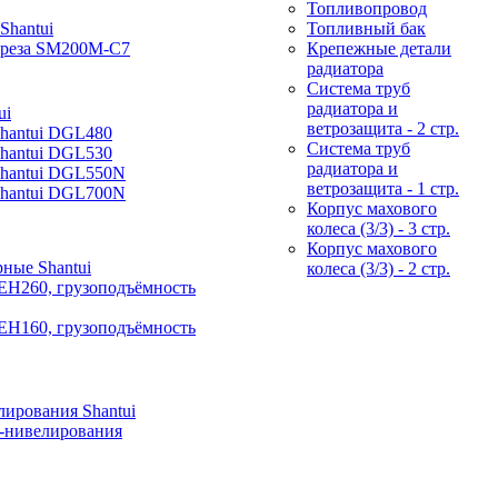
Топливопровод
Shantui
Топливный бак
фреза SM200M-C7
Крепежные детали
радиатора
Система труб
радиатора и
ui
ветрозащита - 2 стр.
Shantui DGL480
Система труб
Shantui DGL530
радиатора и
Shantui DGL550N
ветрозащита - 1 стр.
Shantui DGL700N
Корпус махового
колеса (3/3) - 3 стр.
Корпус махового
ные Shantui
колеса (3/3) - 2 стр.
EH260, грузоподъёмность
EH160, грузоподъёмность
ирования Shantui
-нивелирования