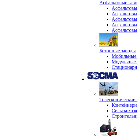
Асфальтовые зав
Асфальтовы
Асфальтовы
Асфальтовы
Асфальтовы
Асфальтовы
Бетонные заводы
Мобильные 
Модульные 
Стационарн
Телескопически
Контейнер
Сельскохоз
Строительн