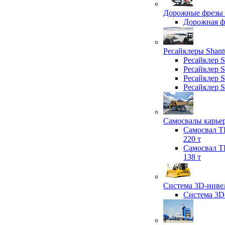
Дорожные фрезы 
Дорожная 
Ресайклеры Shant
Ресайклер 
Ресайклер 
Ресайклер 
Ресайклер 
Самосвалы карьер
Самосвал T
220 т
Самосвал T
138 т
Система 3D-нивел
Система 3D