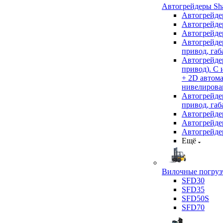
Автогрейдеры Sha
Автогрейде
Автогрейде
Автогрейде
Автогрейде
привод, габ
Автогрейд
привод). С
+ 2D автом
нивелирован
Автогрейд
привод, габ
Автогрейд
Автогрейде
Автогрейде
Ещё
Вилочные погрузч
SFD30
SFD35
SFD50S
SFD70