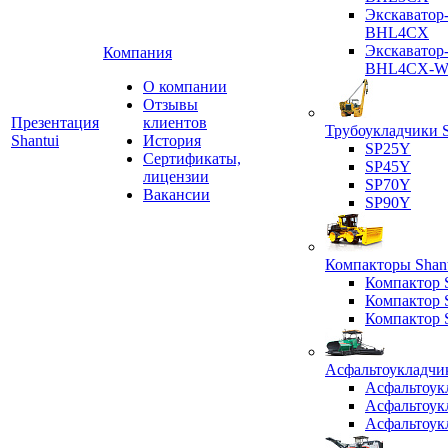
Экскаватор
BHL4CX
Экскаватор
Компания
BHL4CX-
О компании
Отзывы
Презентация
клиентов
Трубоукладчики S
Shantui
История
SP25Y
Сертификаты,
SP45Y
лицензии
SP70Y
Вакансии
SP90Y
Компакторы Shant
Компактор
Компактор
Компактор
Асфальтоукладчик
Асфальтоук
Асфальтоук
Асфальтоук