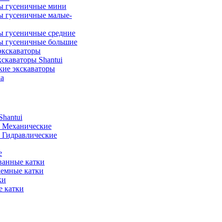
ы гусеничные мини
ы гусеничные малые-
ы гусеничные средние
ы гусеничные большие
экскаваторы
скаваторы Shantui
кие экскаваторы
а
hantui
- Механические
- Гидравлические
е
анные катки
демные катки
ки
 катки