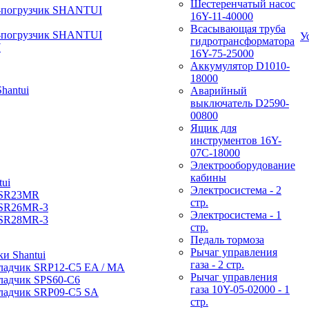
Шестеренчатый насос
-погрузчик SHANTUI
16Y-11-40000
Всасывающая труба
-погрузчик SHANTUI
У
гидротрансформатора
W
16Y-75-25000
Аккумулятор D1010-
18000
hantui
Аварийный
выключатель D2590-
00800
Ящик для
инструментов 16Y-
07С-18000
Электрооборудование
кабины
ui
Электросистема - 2
 SR23MR
стр.
 SR26MR-3
Электросистема - 1
 SR28MR-3
стр.
Педаль тормоза
Рычаг управления
и Shantui
газа - 2 стр.
ладчик SRP12-C5 EA / МА
Рычаг управления
ладчик SPS60-C6
газа 10Y-05-02000 - 1
ладчик SRP09-C5 SA
стр.