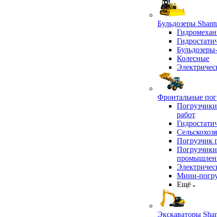
Бульдозеры Shant
Гидромехан
Гидростати
Бульдозеры
Колесные
Электричес
Фронтальные погр
Погрузчики
работ
Гидростати
Сельскохоз
Погрузчик 
Погрузчики
промышлен
Электричес
Мини-погр
Ещё
Экскаваторы Shan