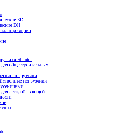
ui
ические SD
ческие DH
-планировщики
кие
узчики Shantui
 для общестроительных
ческие погрузчики
яйственные погрузчики
гусеничный
 для лесодобывающей
ности
кие
узчики
tui