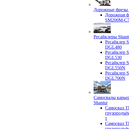
Дорожные фрезы 
Дорожная ф
SM200M-C
Ресайклеры Shant
Ресайклер S
DGL480
Ресайклер S
DGL530
Ресайклер S
DGL550N
Ресайклер S
DGL700N
Самосвалы карье
Shantui
Самосвал T
грузоподъё
т
Самосвал T
грузоподъё