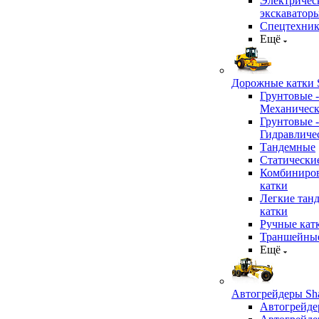
Электричес
экскаватор
Спецтехник
Ещё
Дорожные катки S
Грунтовые -
Механичес
Грунтовые -
Гидравличе
Тандемные
Статически
Комбиниро
катки
Легкие тан
катки
Ручные кат
Траншейные
Ещё
Автогрейдеры Sha
Автогрейде