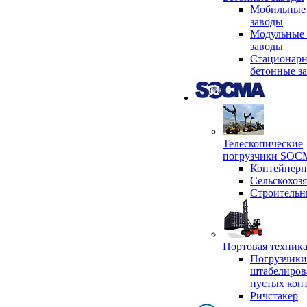
Мобильные
заводы
Модульные 
заводы
Стационар
бетонные з
Телескопические
погрузчики SO
Контейнер
Сельскохоз
Строительн
Портовая техни
Погрузчики
штабелиров
пустых кон
Ричстакер