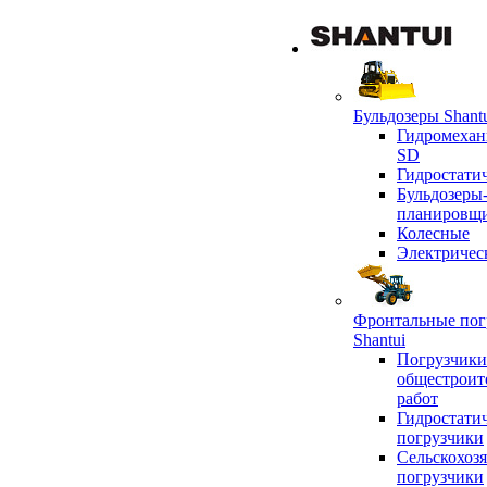
Бульдозеры Shant
Гидромехан
SD
Гидростати
Бульдозеры
планировщ
Колесные
Электричес
Фронтальные пог
Shantui
Погрузчики
общестроит
работ
Гидростати
погрузчики
Сельскохоз
погрузчики