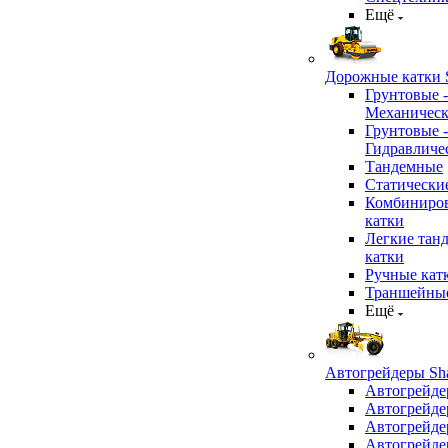
Ещё
Дорожные катки S
Грунтовые -
Механичес
Грунтовые -
Гидравличе
Тандемные
Статически
Комбиниро
катки
Легкие тан
катки
Ручные кат
Траншейные
Ещё
Автогрейдеры Sha
Автогрейде
Автогрейде
Автогрейде
Автогрейде