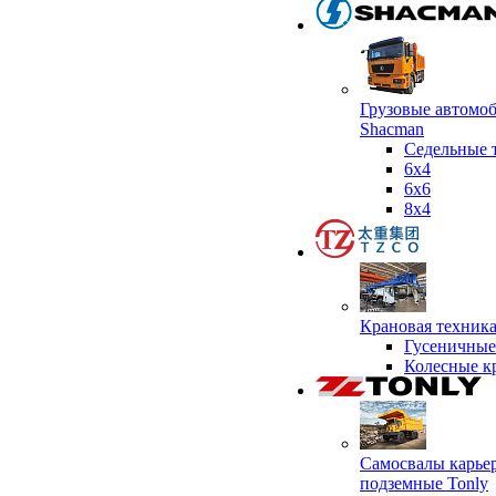
Грузовые автомо
Shacman
Седельные 
6х4
6x6
8x4
Крановая техник
Гусеничные
Колесные к
Самосвалы карье
подземные Tonly