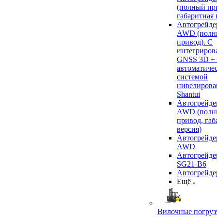
(полный пр
габаритная 
Автогрейде
AWD (полн
привод). С
интегриров
GNSS 3D +
автоматиче
системой
нивелирова
Shantui
Автогрейде
AWD (полн
привод, габ
версия)
Автогрейде
AWD
Автогрейдер
SG21-B6
Автогрейде
Ещё
Вилочные погруз