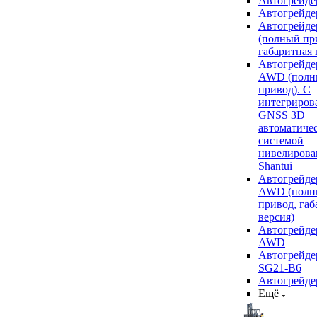
Автогрейде
Автогрейде
Автогрейде
(полный пр
габаритная 
Автогрейде
AWD (полн
привод). С
интегриров
GNSS 3D +
автоматиче
системой
нивелирова
Shantui
Автогрейде
AWD (полн
привод, габ
версия)
Автогрейде
AWD
Автогрейдер
SG21-B6
Автогрейде
Ещё