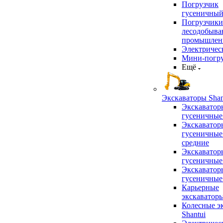
Погрузчик
гусеничны
Погрузчики
лесодобыв
промышлен
Электричес
Мини-погр
Ещё
Экскаваторы Shan
Экскаватор
гусеничные
Экскаватор
гусеничные
средние
Экскаватор
гусеничные
Экскаватор
гусеничные
Карьерные
экскаватор
Колесные э
Shantui