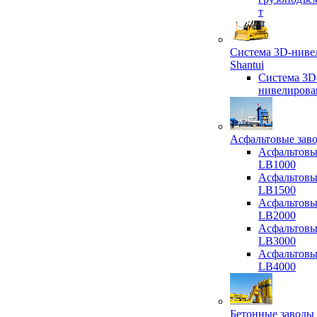
т
Система 3D-ниве
Shantui
Система 3D
нивелирова
Асфальтовые зав
Асфальтовы
LB1000
Асфальтовы
LB1500
Асфальтовы
LB2000
Асфальтовы
LB3000
Асфальтовы
LB4000
Бетонные заводы