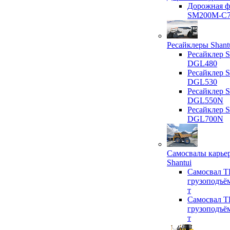
Дорожная ф
SM200M-C
Ресайклеры Shant
Ресайклер S
DGL480
Ресайклер S
DGL530
Ресайклер S
DGL550N
Ресайклер S
DGL700N
Самосвалы карье
Shantui
Самосвал T
грузоподъё
т
Самосвал T
грузоподъё
т