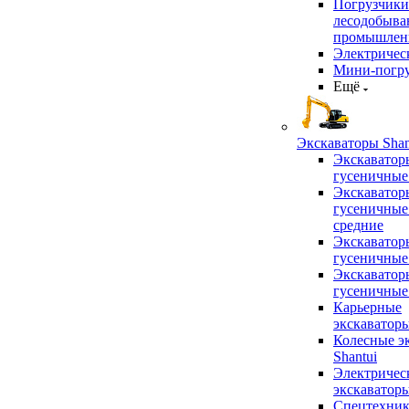
Погрузчики
лесодобыв
промышлен
Электричес
Мини-погр
Ещё
Экскаваторы Shan
Экскаватор
гусеничные
Экскаватор
гусеничные
средние
Экскаватор
гусеничные
Экскаватор
гусеничные
Карьерные
экскаватор
Колесные э
Shantui
Электричес
экскаватор
Спецтехник