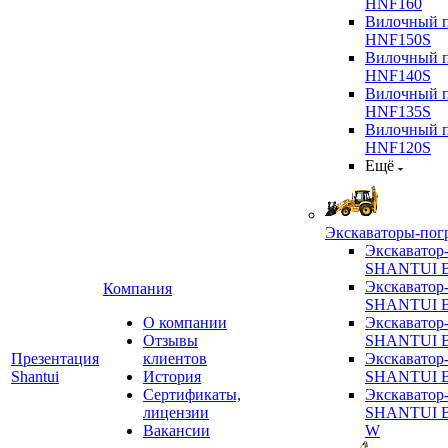
HNF160
Вилочный п
HNF150S
Вилочный п
HNF140S
Вилочный п
HNF135S
Вилочный п
HNF120S
Ещё
Экскаваторы-пог
Экскаватор
SHANTUI B
Экскаватор
Компания
SHANTUI 
О компании
Экскаватор
Отзывы
SHANTUI 
Презентация
клиентов
Экскаватор
Shantui
История
SHANTUI 
Сертификаты,
Экскаватор
лицензии
SHANTUI 
Вакансии
W