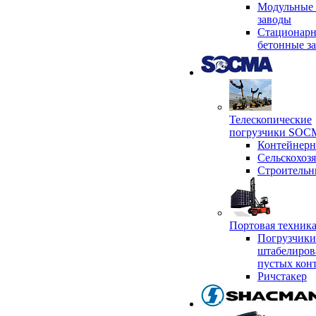
Модульные 
заводы
Стационар
бетонные з
Телескопические
погрузчики SO
Контейнер
Сельскохоз
Строительн
Портовая техни
Погрузчики
штабелиров
пустых кон
Ричстакер