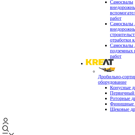
Самосвалы
внедорожны
вспомогате
работ
Самосвалы 
внедорожны
строительст
отработки к
Самосвалы 
подземных 
работ
Дробильно-сорти
оборудование
Конусные д
Первичный 
Роторные д
Финишные 
Щековые д