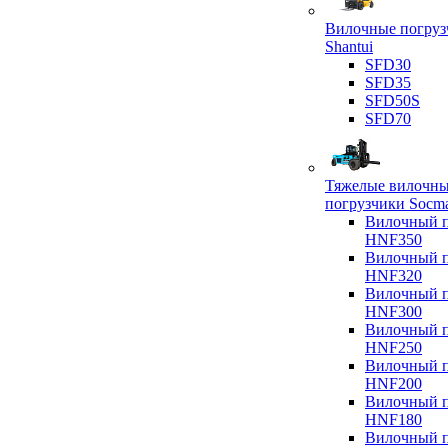
Вилочные погруз
Shantui
SFD30
SFD35
SFD50S
SFD70
Тяжелые вилочн
погрузчики Socm
Вилочный п
HNF350
Вилочный п
HNF320
Вилочный п
HNF300
Вилочный п
HNF250
Вилочный п
HNF200
Вилочный п
HNF180
Вилочный п