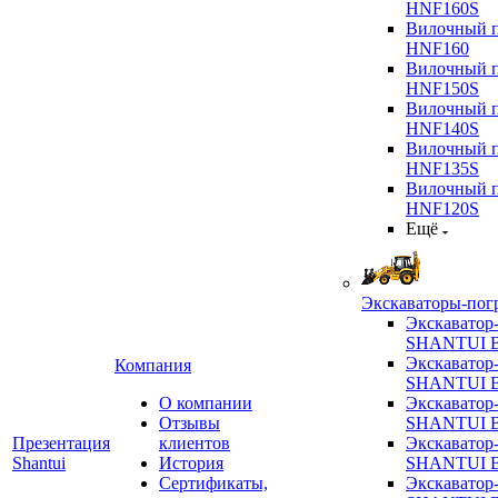
HNF160S
Вилочный п
HNF160
Вилочный п
HNF150S
Вилочный п
HNF140S
Вилочный п
HNF135S
Вилочный п
HNF120S
Ещё
Экскаваторы-пог
Экскаватор
SHANTUI B
Экскаватор
Компания
SHANTUI 
О компании
Экскаватор
Отзывы
SHANTUI 
Презентация
клиентов
Экскаватор
Shantui
История
SHANTUI 
Сертификаты,
Экскаватор