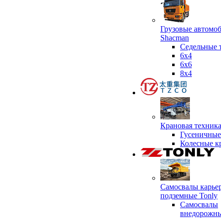
Грузовые автомо
Shacman
Седельные 
6х4
6x6
8x4
Крановая техник
Гусеничные
Колесные к
Самосвалы карье
подземные Tonly
Самосвалы
внедорожны