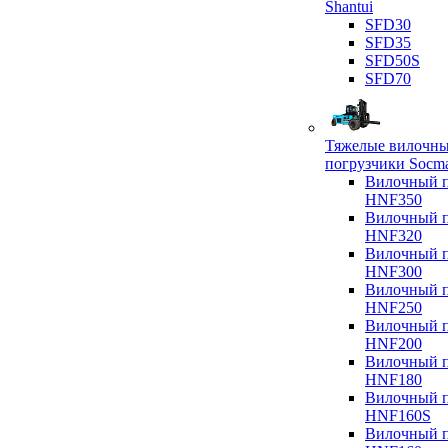
Shantui
SFD30
SFD35
SFD50S
SFD70
Тяжелые вилочн
погрузчики Socm
Вилочный п
HNF350
Вилочный п
HNF320
Вилочный п
HNF300
Вилочный п
HNF250
Вилочный п
HNF200
Вилочный п
HNF180
Вилочный п
HNF160S
Вилочный п