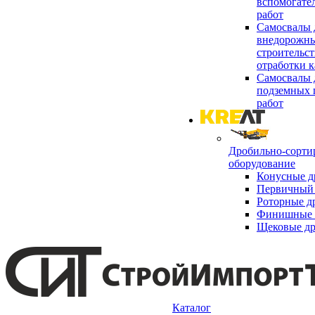
вспомогате
работ
Самосвалы 
внедорожны
строительст
отработки к
Самосвалы 
подземных 
работ
Дробильно-сорти
оборудование
Конусные д
Первичный 
Роторные д
Финишные 
Щековые д
Каталог