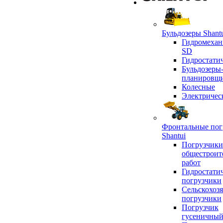
Бульдозеры Shant
Гидромехан
SD
Гидростати
Бульдозеры
планировщ
Колесные
Электричес
Фронтальные пог
Shantui
Погрузчики
общестроит
работ
Гидростати
погрузчики
Сельскохоз
погрузчики
Погрузчик
гусеничны