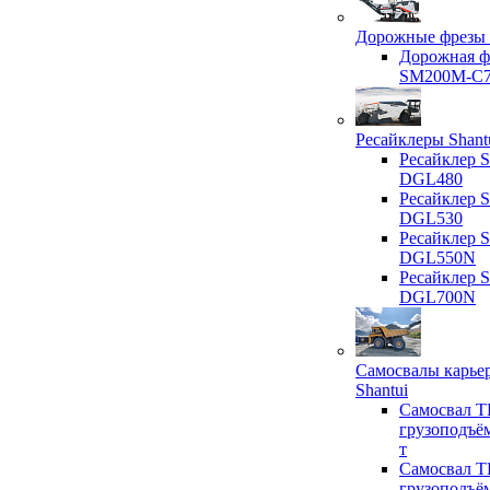
Дорожные фрезы 
Дорожная ф
SM200M-C
Ресайклеры Shant
Ресайклер S
DGL480
Ресайклер S
DGL530
Ресайклер S
DGL550N
Ресайклер S
DGL700N
Самосвалы карье
Shantui
Самосвал T
грузоподъё
т
Самосвал T
грузоподъё