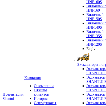
HNF160S
Вилочный п
HNF160
Вилочный п
HNF150S
Вилочный п
HNF140S
Вилочный п
HNF135S
Вилочный п
HNF120S
Ещё
Экскаваторы-пог
Экскаватор
SHANTUI B
Экскаватор
Компания
SHANTUI 
О компании
Экскаватор
Отзывы
SHANTUI 
Презентация
клиентов
Экскаватор
Shantui
История
SHANTUI 
Сертификаты,
Экскаватор