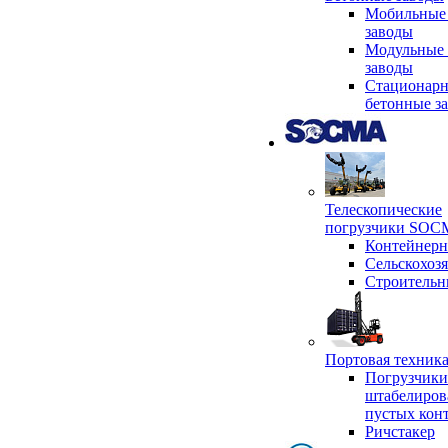
Мобильные
заводы
Модульные 
заводы
Стационар
бетонные з
Телескопические
погрузчики SO
Контейнер
Сельскохоз
Строительн
Портовая техни
Погрузчики
штабелиров
пустых кон
Ричстакер