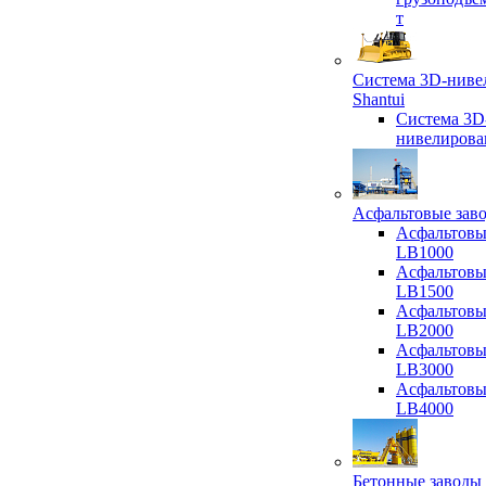
т
Система 3D-ниве
Shantui
Система 3D
нивелирова
Асфальтовые зав
Асфальтовы
LB1000
Асфальтовы
LB1500
Асфальтовы
LB2000
Асфальтовы
LB3000
Асфальтовы
LB4000
Бетонные заводы