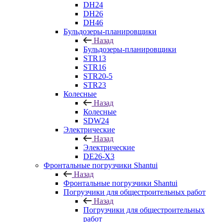
DH24
DH26
DH46
Бульдозеры-планировщики
Назад
Бульдозеры-планировщики
STR13
STR16
STR20-5
STR23
Колесные
Назад
Колесные
SDW24
Электрические
Назад
Электрические
DE26-X3
Фронтальные погрузчики Shantui
Назад
Фронтальные погрузчики Shantui
Погрузчики для общестроительных работ
Назад
Погрузчики для общестроительных
работ