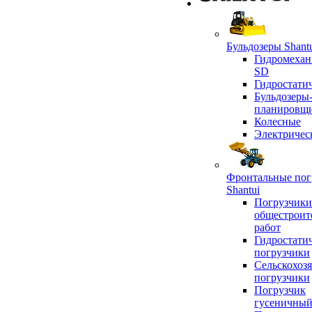
Бульдозеры Shant
Гидромехан
SD
Гидростати
Бульдозеры
планировщ
Колесные
Электричес
Фронтальные пог
Shantui
Погрузчики
общестроит
работ
Гидростати
погрузчики
Сельскохоз
погрузчики
Погрузчик
гусеничны