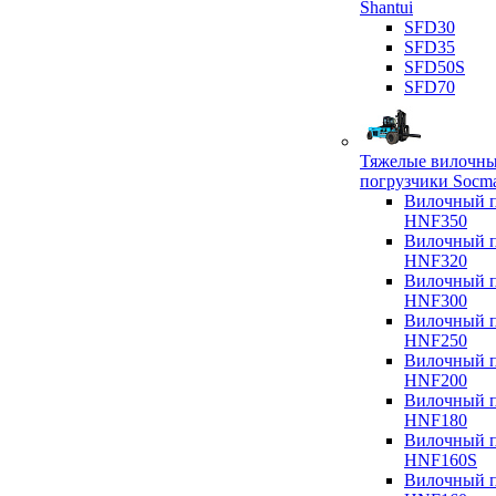
Shantui
SFD30
SFD35
SFD50S
SFD70
Тяжелые вилочн
погрузчики Socm
Вилочный п
HNF350
Вилочный п
HNF320
Вилочный п
HNF300
Вилочный п
HNF250
Вилочный п
HNF200
Вилочный п
HNF180
Вилочный п
HNF160S
Вилочный п