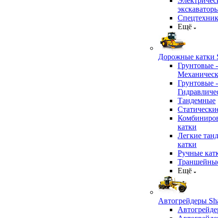
Электричес
экскаватор
Спецтехник
Ещё
Дорожные катки S
Грунтовые -
Механичес
Грунтовые -
Гидравличе
Тандемные
Статически
Комбиниро
катки
Легкие тан
катки
Ручные кат
Траншейные
Ещё
Автогрейдеры Sha
Автогрейде