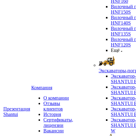
HNF160
Вилочный п
HNF150S
Вилочный п
HNF140S
Вилочный п
HNF135S
Вилочный п
HNF120S
Ещё
Экскаваторы-пог
Экскаватор
SHANTUI B
Экскаватор
Компания
SHANTUI 
О компании
Экскаватор
Отзывы
SHANTUI 
Презентация
клиентов
Экскаватор
Shantui
История
SHANTUI 
Сертификаты,
Экскаватор
лицензии
SHANTUI 
Вакансии
W