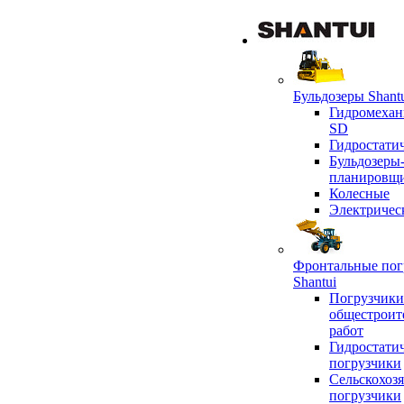
Бульдозеры Shant
Гидромехан
SD
Гидростати
Бульдозеры
планировщ
Колесные
Электричес
Фронтальные пог
Shantui
Погрузчики
общестроит
работ
Гидростати
погрузчики
Сельскохоз
погрузчики