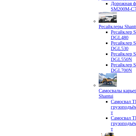
Дорожная ф
SM200M-C
Ресайклеры Shant
Ресайклер S
DGL480
Ресайклер S
DGL530
Ресайклер S
DGL550N
Ресайклер S
DGL700N
Самосвалы карье
Shantui
Самосвал T
грузоподъё
т
Самосвал T
грузоподъё
т