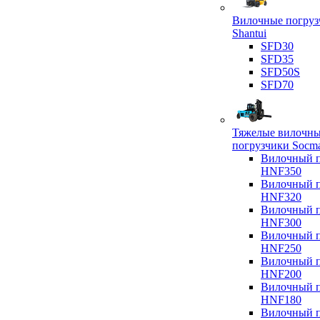
Вилочные погруз
Shantui
SFD30
SFD35
SFD50S
SFD70
Тяжелые вилочн
погрузчики Socm
Вилочный п
HNF350
Вилочный п
HNF320
Вилочный п
HNF300
Вилочный п
HNF250
Вилочный п
HNF200
Вилочный п
HNF180
Вилочный п