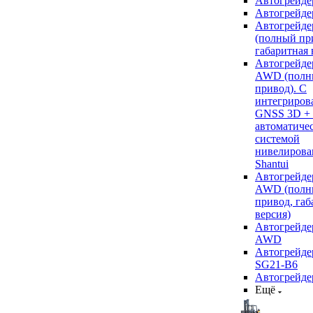
Автогрейде
Автогрейде
Автогрейде
(полный пр
габаритная 
Автогрейде
AWD (полн
привод). С
интегриров
GNSS 3D +
автоматиче
системой
нивелирова
Shantui
Автогрейде
AWD (полн
привод, габ
версия)
Автогрейде
AWD
Автогрейдер
SG21-B6
Автогрейде
Ещё