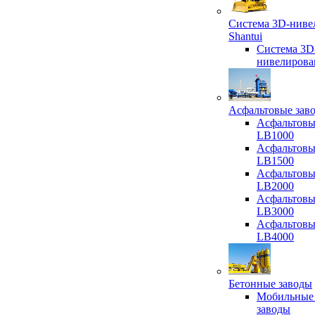
Система 3D-ниве
Shantui
Система 3D
нивелирова
Асфальтовые зав
Асфальтовы
LB1000
Асфальтовы
LB1500
Асфальтовы
LB2000
Асфальтовы
LB3000
Асфальтовы
LB4000
Бетонные заводы
Мобильные
заводы