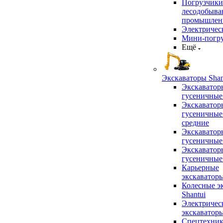
Погрузчики
лесодобыв
промышлен
Электричес
Мини-погр
Ещё
Экскаваторы Shan
Экскаватор
гусеничные
Экскаватор
гусеничные
средние
Экскаватор
гусеничные
Экскаватор
гусеничные
Карьерные
экскаватор
Колесные э
Shantui
Электричес
экскаватор
Спецтехник