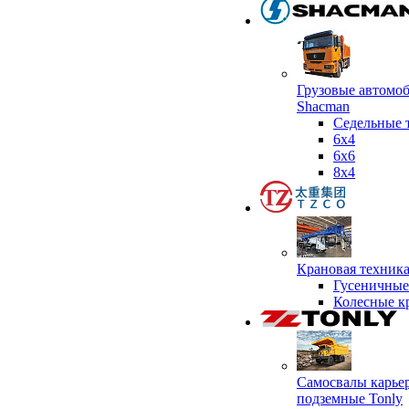
Грузовые автомо
Shacman
Седельные 
6х4
6x6
8x4
Крановая техник
Гусеничные
Колесные к
Самосвалы карье
подземные Tonly