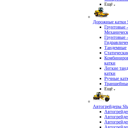
Ещё
Дорожные катки S
Грунтовые -
Механичес
Грунтовые -
Гидравличе
Тандемные
Статически
Комбиниро
катки
Легкие тан
катки
Ручные кат
Траншейные
Ещё
Автогрейдеры Sha
Автогрейде
Автогрейде
Автогрейде
Автогрейде