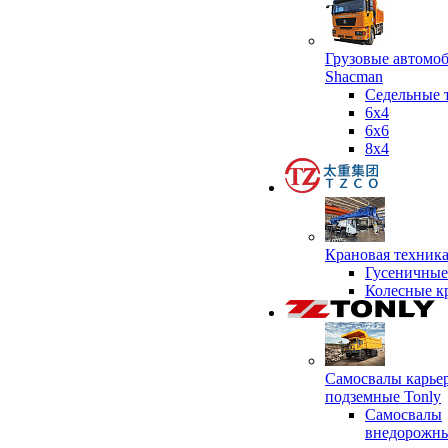
Грузовые автомо
Shacman
Седельные 
6х4
6x6
8x4
Крановая техник
Гусеничные
Колесные к
Самосвалы карье
подземные Tonly
Самосвалы
внедорожны