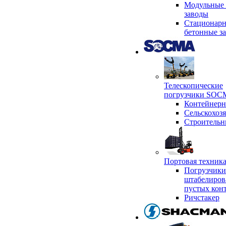
Модульные 
заводы
Стационар
бетонные з
Телескопические
погрузчики SO
Контейнер
Сельскохоз
Строительн
Портовая техни
Погрузчики
штабелиров
пустых кон
Ричстакер