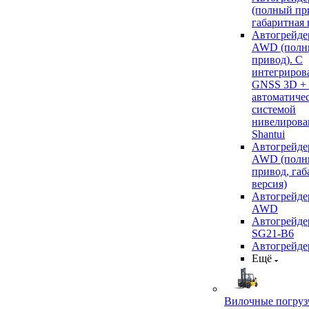
(полный пр
габаритная 
Автогрейде
AWD (полн
привод). С
интегриров
GNSS 3D +
автоматиче
системой
нивелирова
Shantui
Автогрейде
AWD (полн
привод, габ
версия)
Автогрейде
AWD
Автогрейдер
SG21-B6
Автогрейде
Ещё
Вилочные погруз