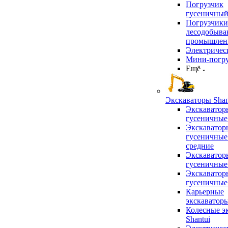
Погрузчик
гусеничны
Погрузчики
лесодобыв
промышлен
Электричес
Мини-погр
Ещё
Экскаваторы Shan
Экскаватор
гусеничные
Экскаватор
гусеничные
средние
Экскаватор
гусеничные
Экскаватор
гусеничные
Карьерные
экскаватор
Колесные э
Shantui