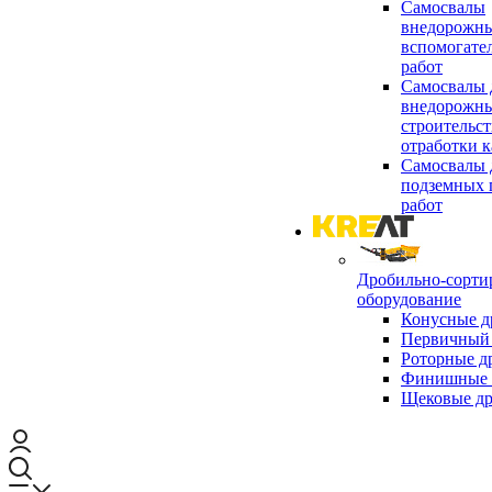
Самосвалы
внедорожны
вспомогате
работ
Самосвалы 
внедорожны
строительст
отработки к
Самосвалы 
подземных 
работ
Дробильно-сорти
оборудование
Конусные д
Первичный 
Роторные д
Финишные 
Щековые д