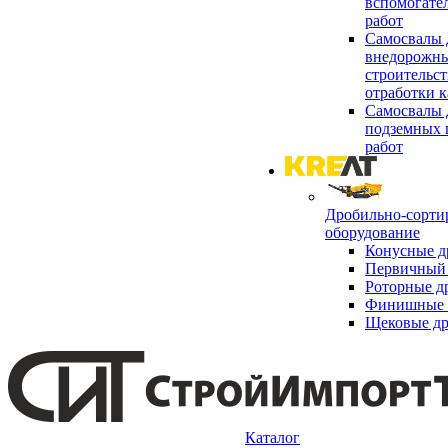
вспомогате
работ
Самосвалы 
внедорожны
строительст
отработки к
Самосвалы 
подземных 
работ
Дробильно-сорти
оборудование
Конусные д
Первичный 
Роторные д
Финишные 
Щековые д
Каталог