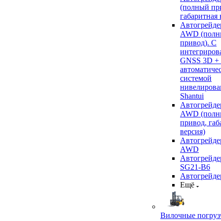
(полный пр
габаритная 
Автогрейде
AWD (полн
привод). С
интегриров
GNSS 3D +
автоматиче
системой
нивелирова
Shantui
Автогрейде
AWD (полн
привод, габ
версия)
Автогрейде
AWD
Автогрейдер
SG21-B6
Автогрейде
Ещё
Вилочные погруз