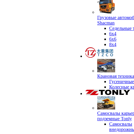
Грузовые автомо
Shacman
Седельные 
6х4
6x6
8x4
Крановая техник
Гусеничные
Колесные к
Самосвалы карье
подземные Tonly
Самосвалы
внедорожны