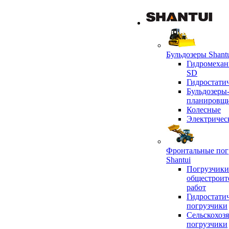
Бульдозеры Shant
Гидромехан
SD
Гидростати
Бульдозеры
планировщ
Колесные
Электричес
Фронтальные пог
Shantui
Погрузчики
общестроит
работ
Гидростати
погрузчики
Сельскохоз
погрузчики