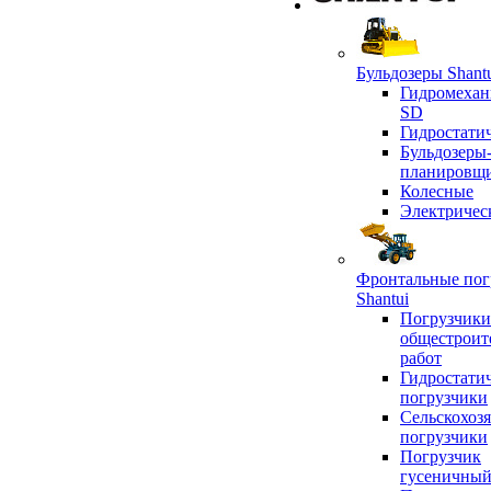
Бульдозеры Shant
Гидромехан
SD
Гидростати
Бульдозеры
планировщ
Колесные
Электричес
Фронтальные пог
Shantui
Погрузчики
общестроит
работ
Гидростати
погрузчики
Сельскохоз
погрузчики
Погрузчик
гусеничны