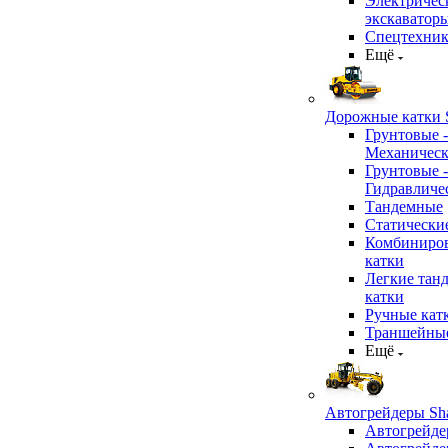
Электричес
экскаватор
Спецтехник
Ещё
Дорожные катки S
Грунтовые -
Механичес
Грунтовые -
Гидравличе
Тандемные
Статически
Комбиниро
катки
Легкие тан
катки
Ручные кат
Траншейные
Ещё
Автогрейдеры Sha
Автогрейде