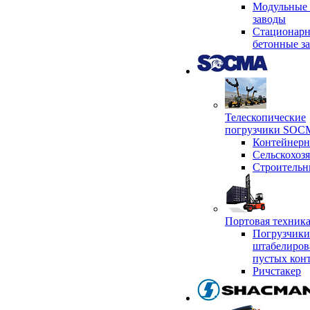
Модульные 
заводы
Стационар
бетонные з
Телескопические
погрузчики SO
Контейнер
Сельскохоз
Строительн
Портовая техни
Погрузчики
штабелиров
пустых кон
Ричстакер