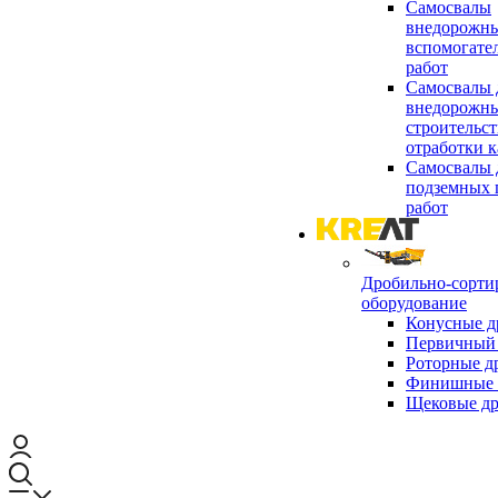
Самосвалы
внедорожны
вспомогате
работ
Самосвалы 
внедорожны
строительст
отработки к
Самосвалы 
подземных 
работ
Дробильно-сорти
оборудование
Конусные д
Первичный 
Роторные д
Финишные 
Щековые д