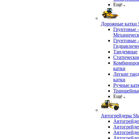
Ещё
Дорожные катки S
Грунтовые -
Механичес
Грунтовые -
Гидравличе
Тандемные
Статически
Комбиниро
катки
Легкие тан
катки
Ручные кат
Траншейные
Ещё
Автогрейдеры Sha
Автогрейде
Автогрейде
Автогрейде
Автогрейде