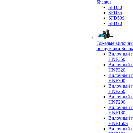
Shantui
SFD30
SFD35
SFD50S
SFD70
Тяжелые вилочн
погрузчики Socm
Вилочный п
HNF350
Вилочный п
HNF320
Вилочный п
HNF300
Вилочный п
HNF250
Вилочный п
HNF200
Вилочный п
HNF180
Вилочный п
HNF160S
Вилочный п