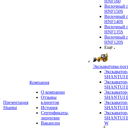
HNF160
Вилочный п
HNF150S
Вилочный п
HNF140S
Вилочный п
HNF135S
Вилочный п
HNF120S
Ещё
Экскаваторы-пог
Экскаватор
SHANTUI B
Экскаватор
Компания
SHANTUI 
О компании
Экскаватор
Отзывы
SHANTUI 
Презентация
клиентов
Экскаватор
Shantui
История
SHANTUI 
Сертификаты,
Экскаватор
лицензии
SHANTUI 
Вакансии
W