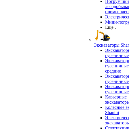
Погрузчики
лесодобыв
промышлен
Электричес
Мини-погр
Ещё
Экскаваторы Shan
Экскаватор
гусеничные
Экскаватор
гусеничные
средние
Экскаватор
гусеничные
Экскаватор
гусеничные
Карьерные
экскаватор
Колесные э
Shantui
Электричес
экскаватор
Спецтехник