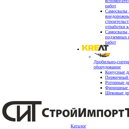
вспомогате
работ
Самосвалы 
внедорожны
строительст
отработки к
Самосвалы 
подземных 
работ
Дробильно-сорти
оборудование
Конусные д
Первичный 
Роторные д
Финишные 
Щековые д
Каталог