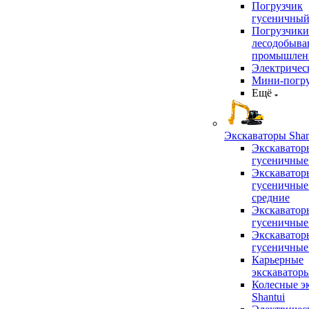
Погрузчик
гусеничны
Погрузчики
лесодобыв
промышлен
Электричес
Мини-погр
Ещё
Экскаваторы Shan
Экскаватор
гусеничные
Экскаватор
гусеничные
средние
Экскаватор
гусеничные
Экскаватор
гусеничные
Карьерные
экскаватор
Колесные э
Shantui