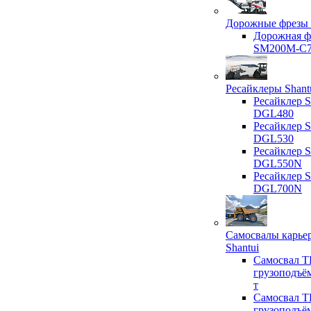
Дорожные фрезы 
Дорожная ф
SM200M-C
Ресайклеры Shant
Ресайклер S
DGL480
Ресайклер S
DGL530
Ресайклер S
DGL550N
Ресайклер S
DGL700N
Самосвалы карье
Shantui
Самосвал T
грузоподъё
т
Самосвал T
грузоподъё