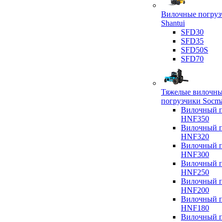
Вилочные погруз
Shantui
SFD30
SFD35
SFD50S
SFD70
Тяжелые вилочн
погрузчики Socm
Вилочный п
HNF350
Вилочный п
HNF320
Вилочный п
HNF300
Вилочный п
HNF250
Вилочный п
HNF200
Вилочный п
HNF180
Вилочный п