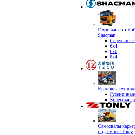
Грузовые автомо
Shacman
Седельные 
6х4
6x6
8x4
Крановая техник
Гусеничные
Колесные к
Самосвалы карье
подземные Tonly