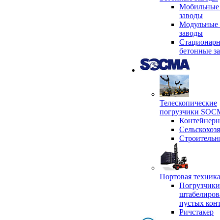
Мобильные
заводы
Модульные 
заводы
Стационар
бетонные з
Телескопические
погрузчики SO
Контейнер
Сельскохоз
Строительн
Портовая техни
Погрузчики
штабелиров
пустых кон
Ричстакер