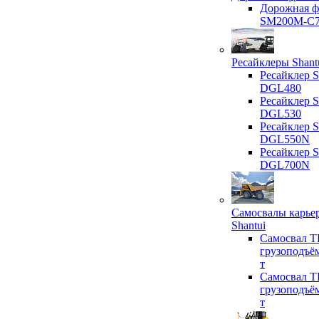
Дорожная ф
SM200M-C
Ресайклеры Shant
Ресайклер S
DGL480
Ресайклер S
DGL530
Ресайклер S
DGL550N
Ресайклер S
DGL700N
Самосвалы карье
Shantui
Самосвал T
грузоподъё
т
Самосвал T
грузоподъё
т