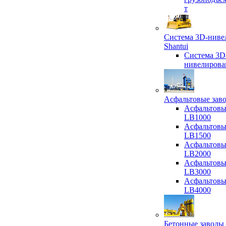
т
Система 3D-ниве
Shantui
Система 3D
нивелирова
Асфальтовые зав
Асфальтовы
LB1000
Асфальтовы
LB1500
Асфальтовы
LB2000
Асфальтовы
LB3000
Асфальтовы
LB4000
Бетонные заводы