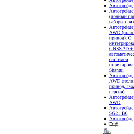
Автогрейде
Автогрейде
Автогрейде
(полный пр
габаритная 
Автогрейде
AWD (полн
привод). С
интегриров
GNSS 3D +
автоматиче
системой
нивелирова
Shantui
Автогрейде
AWD (полн
привод, габ
версия)
Автогрейде
AWD
Автогрейдер
SG21-B6
Автогрейде
Ещё