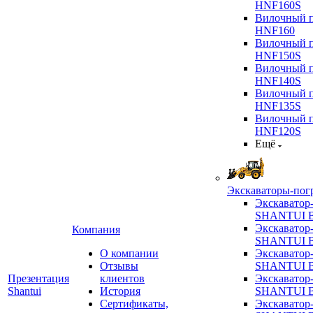
HNF160S
Вилочный п
HNF160
Вилочный п
HNF150S
Вилочный п
HNF140S
Вилочный п
HNF135S
Вилочный п
HNF120S
Ещё
Экскаваторы-пог
Экскаватор
SHANTUI B
Экскаватор
Компания
SHANTUI 
О компании
Экскаватор
Отзывы
SHANTUI 
Презентация
клиентов
Экскаватор
Shantui
История
SHANTUI 
Сертификаты,
Экскаватор