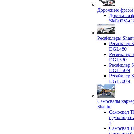
Дорожные фрезы 
Дорожная ф
SM200M-C
Ресайклеры Shant
Ресайклер S
DGL480
Ресайклер S
DGL530
Ресайклер S
DGL550N
Ресайклер S
DGL700N
Самосвалы карье
Shantui
Самосвал T
грузоподъё
т
Самосвал T
грузоподъё