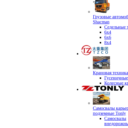
Грузовые автомо
Shacman
Седельные 
6х4
6x6
8x4
Крановая техник
Гусеничные
Колесные к
Самосвалы карье
подземные Tonly
Самосвалы
внедорожны