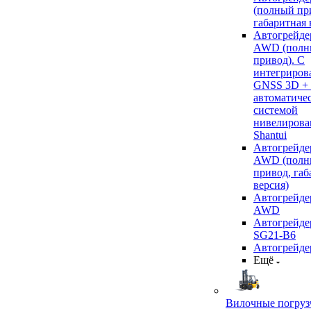
(полный пр
габаритная 
Автогрейде
AWD (полн
привод). С
интегриров
GNSS 3D +
автоматиче
системой
нивелирова
Shantui
Автогрейде
AWD (полн
привод, габ
версия)
Автогрейде
AWD
Автогрейдер
SG21-B6
Автогрейде
Ещё
Вилочные погруз