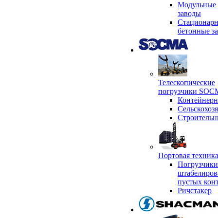
Модульные 
заводы
Стационар
бетонные з
Телескопические
погрузчики SO
Контейнер
Сельскохоз
Строительн
Портовая техни
Погрузчики
штабелиров
пустых кон
Ричстакер