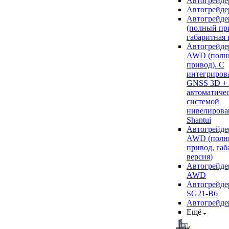
Автогрейде
Автогрейде
Автогрейде
(полный пр
габаритная 
Автогрейде
AWD (полн
привод). С
интегриров
GNSS 3D +
автоматиче
системой
нивелирова
Shantui
Автогрейде
AWD (полн
привод, габ
версия)
Автогрейде
AWD
Автогрейдер
SG21-B6
Автогрейде
Ещё