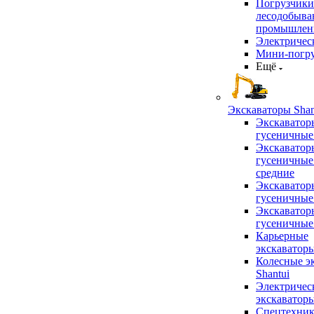
Погрузчики
лесодобыв
промышлен
Электричес
Мини-погр
Ещё
Экскаваторы Shan
Экскаватор
гусеничные
Экскаватор
гусеничные
средние
Экскаватор
гусеничные
Экскаватор
гусеничные
Карьерные
экскаватор
Колесные э
Shantui
Электричес
экскаватор
Спецтехник