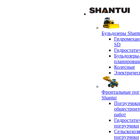
Бульдозеры Shant
Гидромехан
SD
Гидростати
Бульдозеры
планировщ
Колесные
Электричес
Фронтальные пог
Shantui
Погрузчики
общестроит
работ
Гидростати
погрузчики
Сельскохоз
погрузчики