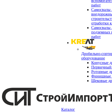
вспомогате
работ
Самосвалы 
внедорожны
строительст
отработки к
Самосвалы 
подземных 
работ
Дробильно-сорти
оборудование
Конусные д
Первичный 
Роторные д
Финишные 
Щековые д
Каталог