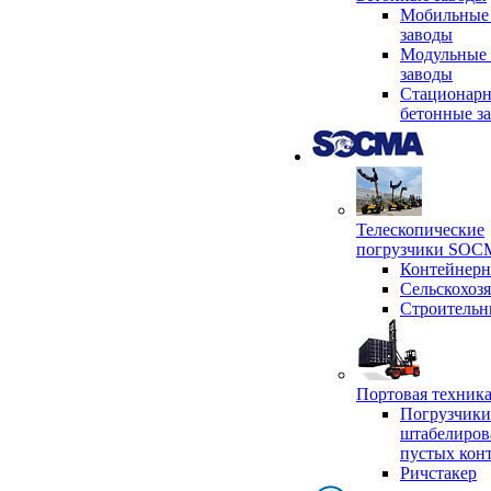
Мобильные
заводы
Модульные 
заводы
Стационар
бетонные з
Телескопические
погрузчики SO
Контейнер
Сельскохоз
Строительн
Портовая техни
Погрузчики
штабелиров
пустых кон
Ричстакер