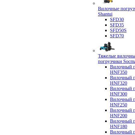
Вилочные погруз
Shantui
SFD30
SFD35
SFD50S
SFD70
Тяжелые вилочн
погрузчики Socm
Вилочный п
HNF350
Вилочный п
HNF320
Вилочный п
HNF300
Вилочный п
HNF250
Вилочный п
HNF200
Вилочный п
HNF180
Вилочный п