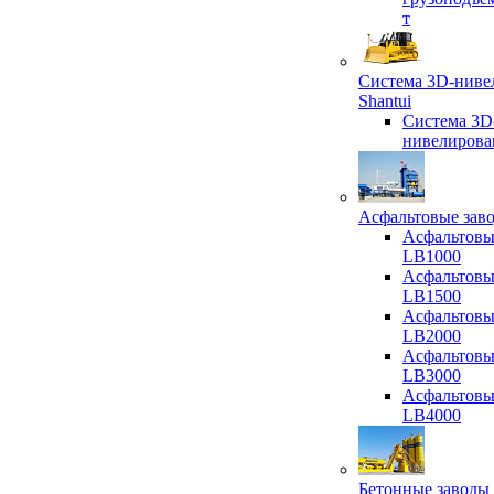
т
Система 3D-ниве
Shantui
Система 3D
нивелирова
Асфальтовые зав
Асфальтовы
LB1000
Асфальтовы
LB1500
Асфальтовы
LB2000
Асфальтовы
LB3000
Асфальтовы
LB4000
Бетонные заводы