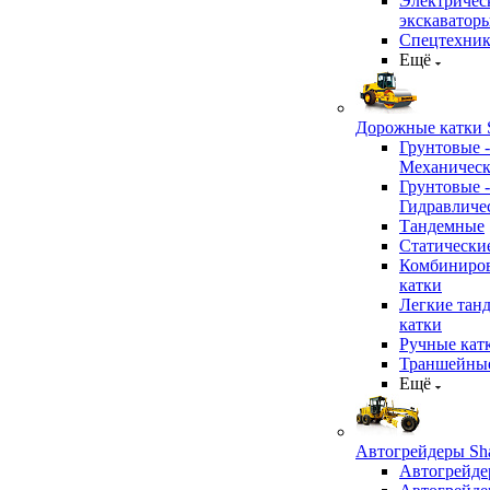
Электричес
экскаватор
Спецтехник
Ещё
Дорожные катки S
Грунтовые -
Механичес
Грунтовые -
Гидравличе
Тандемные
Статически
Комбиниро
катки
Легкие тан
катки
Ручные кат
Траншейные
Ещё
Автогрейдеры Sha
Автогрейде