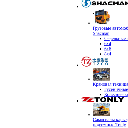
Грузовые автомо
Shacman
Седельные 
6х4
6x6
8x4
Крановая техник
Гусеничные
Колесные к
Самосвалы карье
подземные Tonly