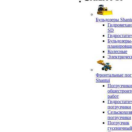
Бульдозеры Shant
Гидромехан
SD
Гидростати
Бульдозеры
планировщ
Колесные
Электричес
Фронтальные пог
Shantui
Погрузчики
общестроит
работ
Гидростати
погрузчики
Сельскохоз
погрузчики
Погрузчик
гусеничны