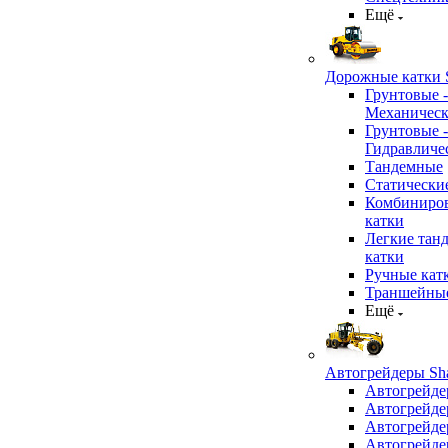
Ещё
Дорожные катки S
Грунтовые -
Механичес
Грунтовые -
Гидравличе
Тандемные
Статически
Комбиниро
катки
Легкие тан
катки
Ручные кат
Траншейные
Ещё
Автогрейдеры Sha
Автогрейде
Автогрейде
Автогрейде
Автогрейде