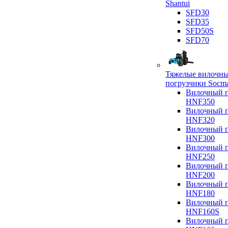
Shantui
SFD30
SFD35
SFD50S
SFD70
Тяжелые вилочн
погрузчики Socm
Вилочный п
HNF350
Вилочный п
HNF320
Вилочный п
HNF300
Вилочный п
HNF250
Вилочный п
HNF200
Вилочный п
HNF180
Вилочный п
HNF160S
Вилочный п