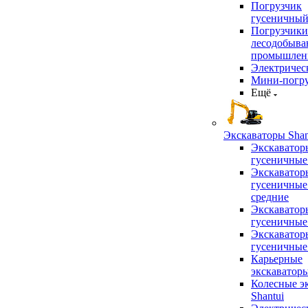
Погрузчик
гусеничны
Погрузчики
лесодобыв
промышлен
Электричес
Мини-погр
Ещё
Экскаваторы Shan
Экскаватор
гусеничные
Экскаватор
гусеничные
средние
Экскаватор
гусеничные
Экскаватор
гусеничные
Карьерные
экскаватор
Колесные э
Shantui