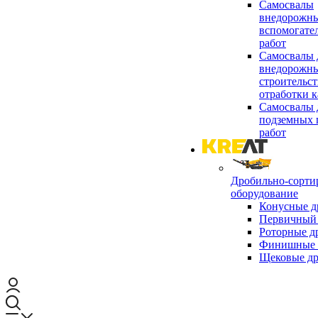
Самосвалы
внедорожны
вспомогате
работ
Самосвалы 
внедорожны
строительст
отработки к
Самосвалы 
подземных 
работ
Дробильно-сорти
оборудование
Конусные д
Первичный 
Роторные д
Финишные 
Щековые д