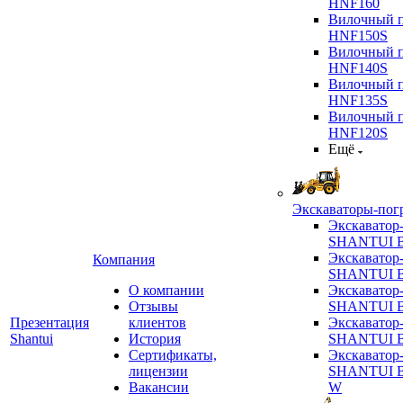
HNF160
Вилочный п
HNF150S
Вилочный п
HNF140S
Вилочный п
HNF135S
Вилочный п
HNF120S
Ещё
Экскаваторы-пог
Экскаватор
SHANTUI B
Экскаватор
Компания
SHANTUI 
О компании
Экскаватор
Отзывы
SHANTUI 
Презентация
клиентов
Экскаватор
Shantui
История
SHANTUI 
Сертификаты,
Экскаватор
лицензии
SHANTUI 
Вакансии
W