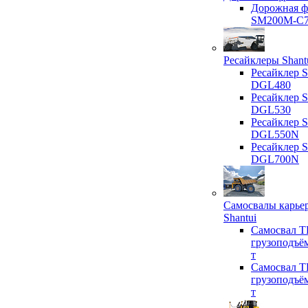
Дорожная ф
SM200M-C
Ресайклеры Shant
Ресайклер S
DGL480
Ресайклер S
DGL530
Ресайклер S
DGL550N
Ресайклер S
DGL700N
Самосвалы карье
Shantui
Самосвал T
грузоподъё
т
Самосвал T
грузоподъё
т