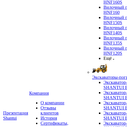
HNF160S
Вилочный п
HNF160
Вилочный п
HNF150S
Вилочный п
HNF140S
Вилочный п
HNF135S
Вилочный п
HNF120S
Ещё
Экскаваторы-пог
Экскаватор
SHANTUI B
Экскаватор
Компания
SHANTUI 
О компании
Экскаватор
Отзывы
SHANTUI 
Презентация
клиентов
Экскаватор
Shantui
История
SHANTUI 
Сертификаты,
Экскаватор