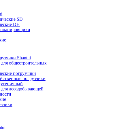
ui
ические SD
ческие DH
-планировщики
кие
узчики Shantui
 для общестроительных
ческие погрузчики
яйственные погрузчики
гусеничный
 для лесодобывающей
ности
кие
узчики
tui