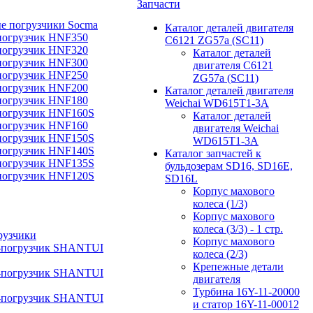
Запчасти
е погрузчики Socma
Каталог деталей двигателя
погрузчик HNF350
C6121 ZG57a (SC11)
погрузчик HNF320
Каталог деталей
погрузчик HNF300
двигателя C6121
погрузчик HNF250
ZG57a (SC11)
погрузчик HNF200
Каталог деталей двигателя
погрузчик HNF180
Weichai WD615T1-3A
погрузчик HNF160S
Каталог деталей
погрузчик HNF160
двигателя Weichai
погрузчик HNF150S
WD615T1-3A
погрузчик HNF140S
Каталог запчастей к
погрузчик HNF135S
бульдозерам SD16, SD16E,
погрузчик HNF120S
SD16L
Корпус махового
колеса (1/3)
Корпус махового
колеса (3/3) - 1 стр.
рузчики
Корпус махового
-погрузчик SHANTUI
колеса (2/3)
Крепежные детали
-погрузчик SHANTUI
двигателя
Турбина 16Y-11-20000
-погрузчик SHANTUI
и статор 16Y-11-00012