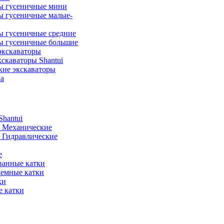
ы гусеничные мини
ы гусеничные малые-
ы гусеничные средние
ы гусеничные большие
экскаваторы
скаваторы Shantui
кие экскаваторы
а
hantui
- Механические
- Гидравлические
е
анные катки
демные катки
ки
 катки