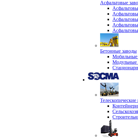
Асфальтовые зав
Асфальтовы
Асфальтовы
Асфальтовы
Асфальтовы
Асфальтовы
Бетонные заводы
Мобильные 
Модульные 
Стационарн
Телескопически
Контейнер
Сельскохоз
Строительн