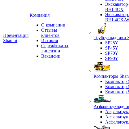
Экскаватор
BHL4CX
Экскаватор
Компания
BHL4CX-
О компании
Отзывы
Презентация
клиентов
Трубоукладчики S
Shantui
История
SP25Y
Сертификаты,
SP45Y
лицензии
SP70Y
Вакансии
SP90Y
Компакторы Shant
Компактор
Компактор
Компактор
Асфальтоукладчик
Асфальтоук
Асфальтоук
Асфальтоук