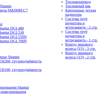
Топливопровод
Shantui
Топливный бак
фреза SM200M-C7
Крепежные детали
радиатора
Система труб
радиатора и
ui
ветрозащита - 2 стр.
Shantui DGL480
Система труб
Shantui DGL530
радиатора и
Shantui DGL550N
ветрозащита - 1 стр.
Shantui DGL700N
Корпус махового
колеса (3/3) - 3 стр.
Корпус махового
ные Shantui
колеса (3/3) - 2 стр.
EH260, грузоподъёмность
EH160, грузоподъёмность
ирования Shantui
-нивелирования