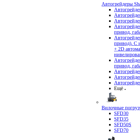
Автогрейдеры Sha
Автогрейде
Автогрейде
Автогрейде
Автогрейде
привод, габ
Автогрейд
привод). С
+ 2D автом
нивелирован
Автогрейд
привод, габ
Автогрейд
Автогрейде
Автогрейде
Ещё
Вилочные погрузч
SFD30
SFD35
SFD50S
SFD70