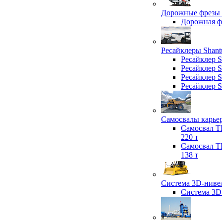
Дорожные фрезы 
Дорожная 
Ресайклеры Shant
Ресайклер 
Ресайклер 
Ресайклер 
Ресайклер 
Самосвалы карьер
Самосвал T
220 т
Самосвал T
138 т
Система 3D-нивел
Система 3D