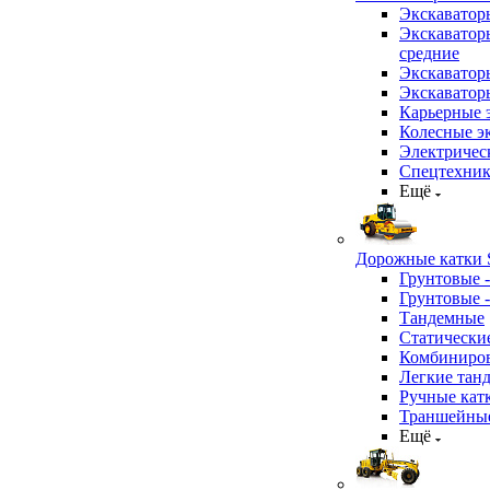
Экскаватор
Экскаватор
средние
Экскаватор
Экскаватор
Карьерные 
Колесные эк
Электричес
Спецтехник
Ещё
Дорожные катки S
Грунтовые 
Грунтовые 
Тандемные
Статически
Комбиниров
Легкие тан
Ручные кат
Траншейные
Ещё