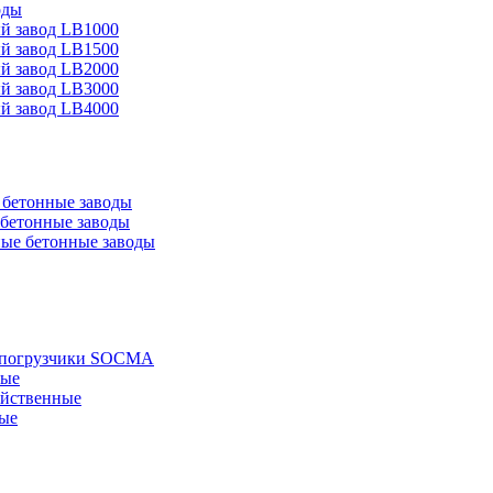
оды
й завод LB1000
й завод LB1500
й завод LB2000
й завод LB3000
й завод LB4000
бетонные заводы
бетонные заводы
ые бетонные заводы
е погрузчики SOCMA
ные
яйственные
ые