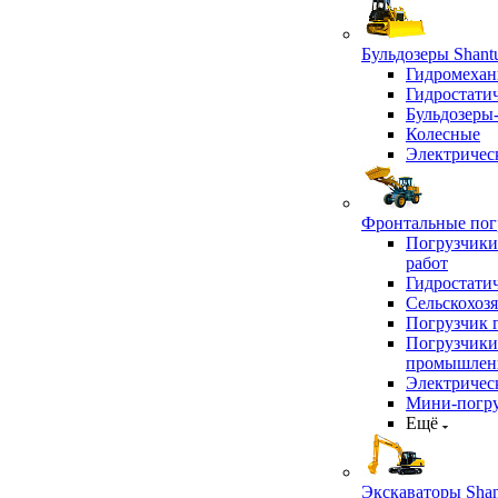
Бульдозеры Shant
Гидромехан
Гидростати
Бульдозеры
Колесные
Электричес
Фронтальные погр
Погрузчики
работ
Гидростати
Сельскохоз
Погрузчик 
Погрузчики
промышлен
Электричес
Мини-погр
Ещё
Экскаваторы Shan