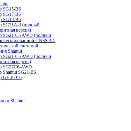
ntui
р SG15-B6
р SG17-B6
р SG19-B6
р SG21А-3 (полный
аритная версия)
ер SG21-C6 AWD (полный
 интегрированной GNSS 3D
атической системой
ия Shantui
ер SG21-C6 AWD (полный
аритная версия)
ер SG27C6-AWD
р Shantui SG21-B6
р GH36-C6
ики Shantui