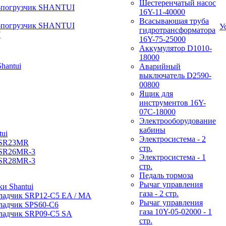
Шестеренчатый насос
-погрузчик SHANTUI
16Y-11-40000
Всасывающая труба
-погрузчик SHANTUI
У
гидротрансформатора
W
16Y-75-25000
Аккумулятор D1010-
18000
hantui
Аварийный
выключатель D2590-
00800
Ящик для
инструментов 16Y-
07С-18000
Электрооборудование
кабины
ui
Электросистема - 2
 SR23MR
стр.
 SR26MR-3
Электросистема - 1
 SR28MR-3
стр.
Педаль тормоза
Рычаг управления
и Shantui
газа - 2 стр.
ладчик SRP12-C5 EA / МА
Рычаг управления
ладчик SPS60-C6
газа 10Y-05-02000 - 1
ладчик SRP09-C5 SA
стр.