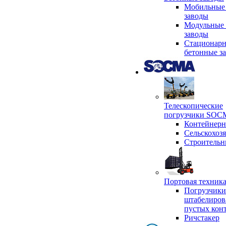
Мобильные
заводы
Модульные 
заводы
Стационар
бетонные з
Телескопические
погрузчики SO
Контейнер
Сельскохоз
Строительн
Портовая техни
Погрузчики
штабелиров
пустых кон
Ричстакер