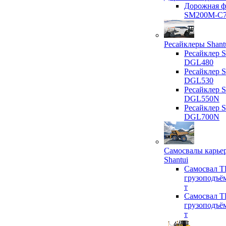
Дорожная ф
SM200M-C
Ресайклеры Shant
Ресайклер S
DGL480
Ресайклер S
DGL530
Ресайклер S
DGL550N
Ресайклер S
DGL700N
Самосвалы карье
Shantui
Самосвал T
грузоподъё
т
Самосвал T
грузоподъё
т