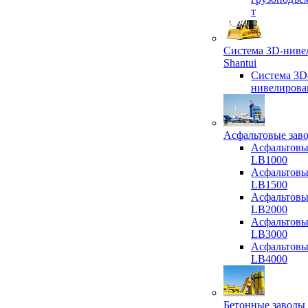
т
Система 3D-ниве
Shantui
Система 3D
нивелирова
Асфальтовые зав
Асфальтовы
LB1000
Асфальтовы
LB1500
Асфальтовы
LB2000
Асфальтовы
LB3000
Асфальтовы
LB4000
Бетонные заводы