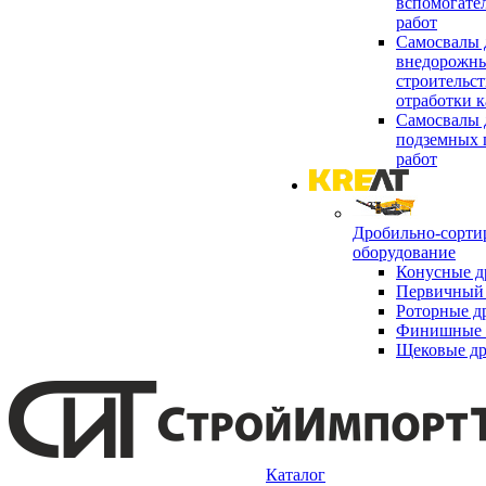
вспомогате
работ
Самосвалы 
внедорожны
строительст
отработки к
Самосвалы 
подземных 
работ
Дробильно-сорти
оборудование
Конусные д
Первичный 
Роторные д
Финишные 
Щековые д
Каталог