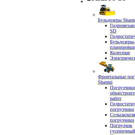
Бульдозеры Shant
Гидромехан
SD
Гидростати
Бульдозеры
планировщ
Колесные
Электричес
Фронтальные пог
Shantui
Погрузчики
общестроит
работ
Гидростати
погрузчики
Сельскохоз
погрузчики
Погрузчик
гусеничны