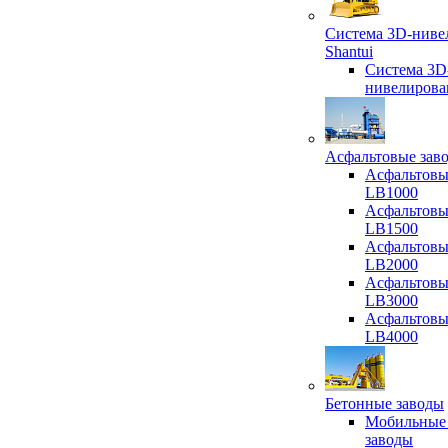
Система 3D-ниве
Shantui
Система 3D
нивелирова
Асфальтовые зав
Асфальтовы
LB1000
Асфальтовы
LB1500
Асфальтовы
LB2000
Асфальтовы
LB3000
Асфальтовы
LB4000
Бетонные заводы
Мобильные
заводы