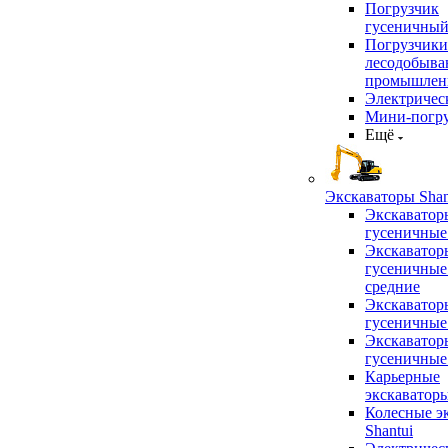
Погрузчик
гусеничны
Погрузчики
лесодобыв
промышлен
Электричес
Мини-погр
Ещё
Экскаваторы Shan
Экскаватор
гусеничные
Экскаватор
гусеничные
средние
Экскаватор
гусеничные
Экскаватор
гусеничные
Карьерные
экскаватор
Колесные э
Shantui