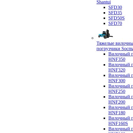
Shantui
SFD30
SFD35
SFD50S
SFD70
Тяжелые вилочн
погрузчики Socm
Вилочный п
HNF350
Вилочный п
HNF320
Вилочный п
HNF300
Вилочный п
HNF250
Вилочный п
HNF200
Вилочный п
HNF180
Вилочный п
HNF160S
Вилочный п