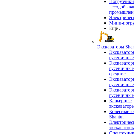
Погрузчики
лесодобыв
промышлен
Электричес
Мини-погр
Ещё
Экскаваторы Shan
Экскаватор
гусеничные
Экскаватор
гусеничные
средние
Экскаватор
гусеничные
Экскаватор
гусеничные
Карьерные
экскаватор
Колесные э
Shantui
Электричес
экскаватор
Спецтехник