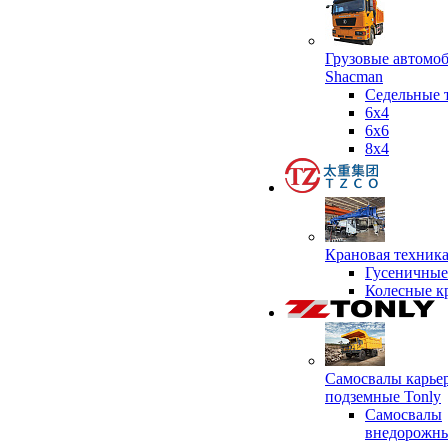
Грузовые автомо
Shacman
Седельные 
6х4
6x6
8x4
Крановая техник
Гусеничные
Колесные к
Самосвалы карье
подземные Tonly
Самосвалы
внедорожны