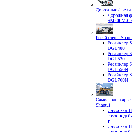
Дорожные фрезы 
Дорожная ф
SM200M-C
Ресайклеры Shant
Ресайклер S
DGL480
Ресайклер S
DGL530
Ресайклер S
DGL550N
Ресайклер S
DGL700N
Самосвалы карье
Shantui
Самосвал T
грузоподъё
т
Самосвал T
грузоподъё