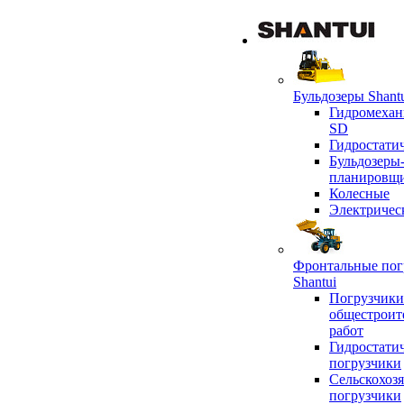
Бульдозеры Shant
Гидромехан
SD
Гидростати
Бульдозеры
планировщ
Колесные
Электричес
Фронтальные пог
Shantui
Погрузчики
общестроит
работ
Гидростати
погрузчики
Сельскохоз
погрузчики