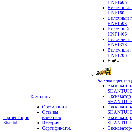
HNF160S
Вилочный п
HNF160
Вилочный п
HNF150S
Вилочный п
HNF140S
Вилочный п
HNF135S
Вилочный п
HNF120S
Ещё
Экскаваторы-пог
Экскаватор
SHANTUI B
Экскаватор
Компания
SHANTUI 
О компании
Экскаватор
Отзывы
SHANTUI 
Презентация
клиентов
Экскаватор
Shantui
История
SHANTUI 
Сертификаты,
Экскаватор