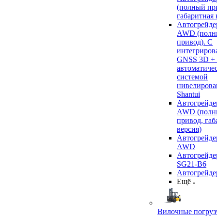
(полный пр
габаритная 
Автогрейде
AWD (полн
привод). С
интегриров
GNSS 3D +
автоматиче
системой
нивелирова
Shantui
Автогрейде
AWD (полн
привод, габ
версия)
Автогрейде
AWD
Автогрейдер
SG21-B6
Автогрейде
Ещё
Вилочные погруз