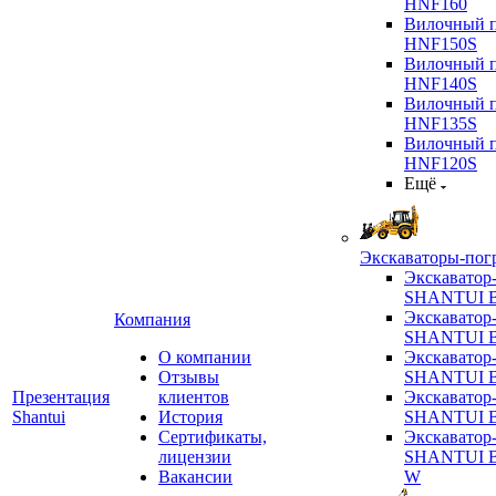
HNF160
Вилочный п
HNF150S
Вилочный п
HNF140S
Вилочный п
HNF135S
Вилочный п
HNF120S
Ещё
Экскаваторы-пог
Экскаватор
SHANTUI B
Экскаватор
Компания
SHANTUI 
О компании
Экскаватор
Отзывы
SHANTUI 
Презентация
клиентов
Экскаватор
Shantui
История
SHANTUI 
Сертификаты,
Экскаватор
лицензии
SHANTUI 
Вакансии
W