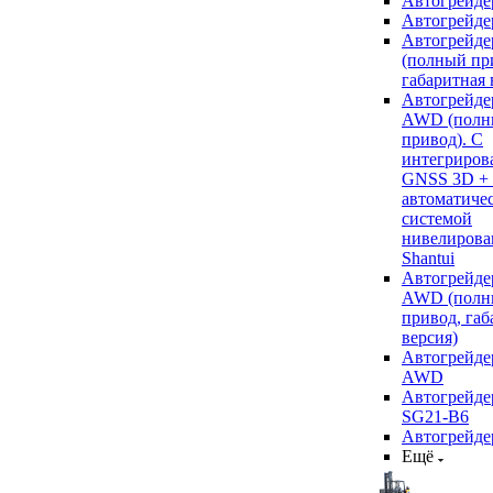
Автогрейде
Автогрейде
Автогрейде
(полный пр
габаритная 
Автогрейде
AWD (полн
привод). С
интегриров
GNSS 3D +
автоматиче
системой
нивелирова
Shantui
Автогрейде
AWD (полн
привод, габ
версия)
Автогрейде
AWD
Автогрейдер
SG21-B6
Автогрейде
Ещё