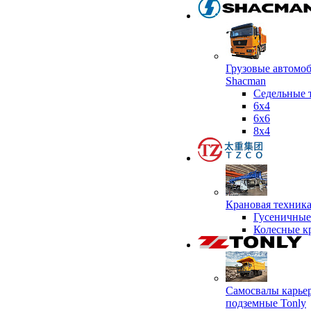
Грузовые автомо
Shacman
Седельные 
6х4
6x6
8x4
Крановая техник
Гусеничные
Колесные к
Самосвалы карье
подземные Tonly