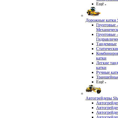
Ещё
Дорожные катки S
Грунтовые -
Механичес
Грунтовые -
Гидравличе
Тандемные
Статически
Комбиниро
катки
Легкие тан
катки
Ручные кат
Траншейные
Ещё
Автогрейдеры Sha
Автогрейде
Автогрейде
Автогрейде
Автогрейде