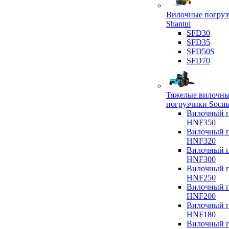
Вилочные погруз
Shantui
SFD30
SFD35
SFD50S
SFD70
Тяжелые вилочн
погрузчики Socm
Вилочный п
HNF350
Вилочный п
HNF320
Вилочный п
HNF300
Вилочный п
HNF250
Вилочный п
HNF200
Вилочный п
HNF180
Вилочный п