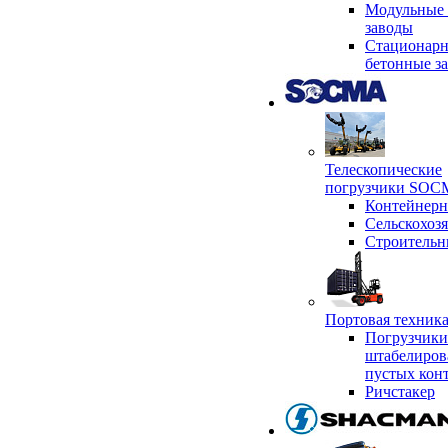
Модульные 
заводы
Стационар
бетонные з
Телескопические
погрузчики SO
Контейнер
Сельскохоз
Строительн
Портовая техни
Погрузчики
штабелиров
пустых кон
Ричстакер