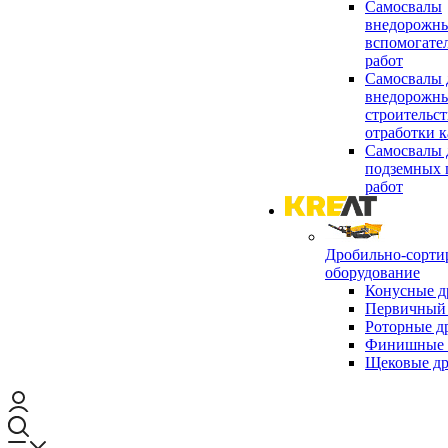
Самосвалы
внедорожны
вспомогате
работ
Самосвалы 
внедорожны
строительст
отработки к
Самосвалы 
подземных 
работ
Дробильно-сорти
оборудование
Конусные д
Первичный 
Роторные д
Финишные 
Щековые д