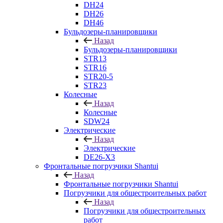
DH24
DH26
DH46
Бульдозеры-планировщики
Назад
Бульдозеры-планировщики
STR13
STR16
STR20-5
STR23
Колесные
Назад
Колесные
SDW24
Электрические
Назад
Электрические
DE26-X3
Фронтальные погрузчики Shantui
Назад
Фронтальные погрузчики Shantui
Погрузчики для общестроительных работ
Назад
Погрузчики для общестроительных
работ