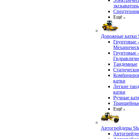
Электричес
экскаватор
Спецтехник
Ещё
Дорожные катки S
Грунтовые -
Механичес
Грунтовые -
Гидравличе
Тандемные
Статически
Комбиниро
катки
Легкие тан
катки
Ручные кат
Траншейные
Ещё
Автогрейдеры Sha
Автогрейде