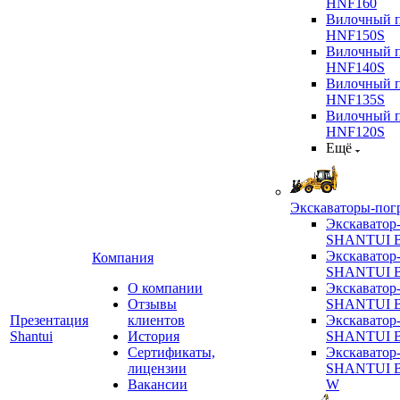
HNF160
Вилочный п
HNF150S
Вилочный п
HNF140S
Вилочный п
HNF135S
Вилочный п
HNF120S
Ещё
Экскаваторы-пог
Экскаватор
SHANTUI B
Экскаватор
Компания
SHANTUI 
О компании
Экскаватор
Отзывы
SHANTUI 
Презентация
клиентов
Экскаватор
Shantui
История
SHANTUI 
Сертификаты,
Экскаватор
лицензии
SHANTUI 
Вакансии
W