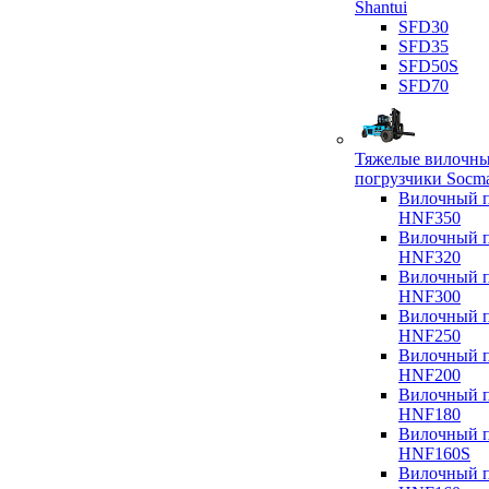
Shantui
SFD30
SFD35
SFD50S
SFD70
Тяжелые вилочн
погрузчики Socm
Вилочный п
HNF350
Вилочный п
HNF320
Вилочный п
HNF300
Вилочный п
HNF250
Вилочный п
HNF200
Вилочный п
HNF180
Вилочный п
HNF160S
Вилочный п