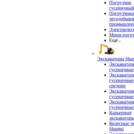
Погрузчик
гусеничны
Погрузчики
лесодобыв
промышлен
Электричес
Мини-погр
Ещё
Экскаваторы Shan
Экскаватор
гусеничные
Экскаватор
гусеничные
средние
Экскаватор
гусеничные
Экскаватор
гусеничные
Карьерные
экскаватор
Колесные э
Shantui