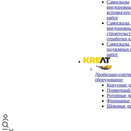
Самосвалы
внедорожны
вспомогате
работ
Самосвалы 
внедорожны
строительст
отработки к
Самосвалы 
подземных 
работ
Дробильно-сорти
оборудование
Конусные д
Первичный 
Роторные д
Финишные 
Щековые д