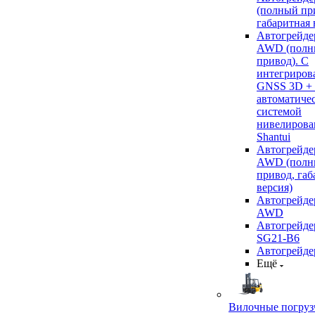
(полный пр
габаритная 
Автогрейде
AWD (полн
привод). С
интегриров
GNSS 3D +
автоматиче
системой
нивелирова
Shantui
Автогрейде
AWD (полн
привод, габ
версия)
Автогрейде
AWD
Автогрейдер
SG21-B6
Автогрейде
Ещё
Вилочные погруз