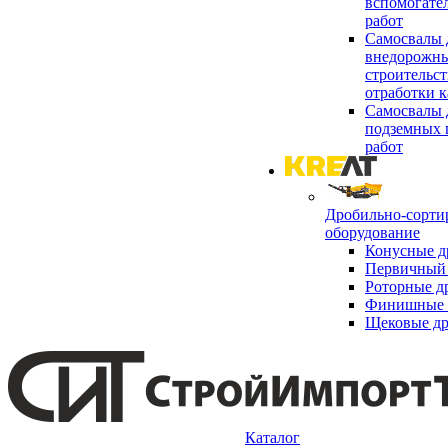
вспомогате
работ
Самосвалы 
внедорожны
строительст
отработки к
Самосвалы 
подземных 
работ
Дробильно-сорти
оборудование
Конусные д
Первичный 
Роторные д
Финишные 
Щековые д
Каталог