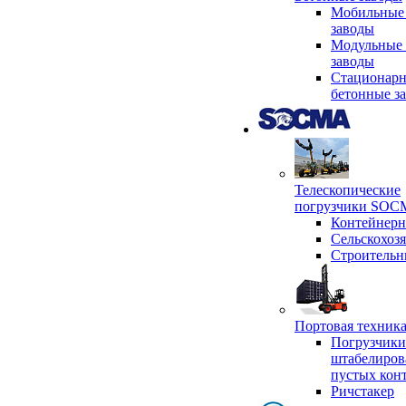
Мобильные
заводы
Модульные 
заводы
Стационар
бетонные з
Телескопические
погрузчики SO
Контейнер
Сельскохоз
Строительн
Портовая техни
Погрузчики
штабелиров
пустых кон
Ричстакер