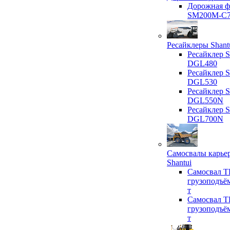
Дорожная ф
SM200M-C
Ресайклеры Shant
Ресайклер S
DGL480
Ресайклер S
DGL530
Ресайклер S
DGL550N
Ресайклер S
DGL700N
Самосвалы карье
Shantui
Самосвал T
грузоподъё
т
Самосвал T
грузоподъё
т