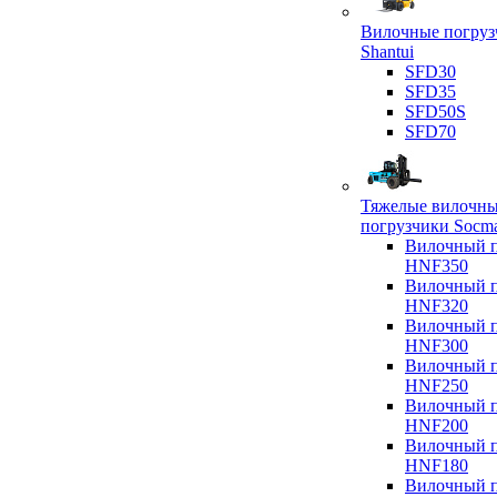
Вилочные погруз
Shantui
SFD30
SFD35
SFD50S
SFD70
Тяжелые вилочн
погрузчики Socm
Вилочный п
HNF350
Вилочный п
HNF320
Вилочный п
HNF300
Вилочный п
HNF250
Вилочный п
HNF200
Вилочный п
HNF180
Вилочный п