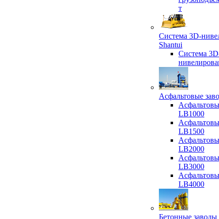
т
Система 3D-ниве
Shantui
Система 3D
нивелирова
Асфальтовые зав
Асфальтовы
LB1000
Асфальтовы
LB1500
Асфальтовы
LB2000
Асфальтовы
LB3000
Асфальтовы
LB4000
Бетонные заводы