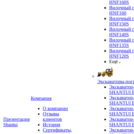
HNF160S
Вилочный п
HNF160
Вилочный п
HNF150S
Вилочный п
HNF140S
Вилочный п
HNF135S
Вилочный п
HNF120S
Ещё
Экскаваторы-пог
Экскаватор
SHANTUI B
Экскаватор
Компания
SHANTUI 
О компании
Экскаватор
Отзывы
SHANTUI 
Презентация
клиентов
Экскаватор
Shantui
История
SHANTUI 
Сертификаты,
Экскаватор