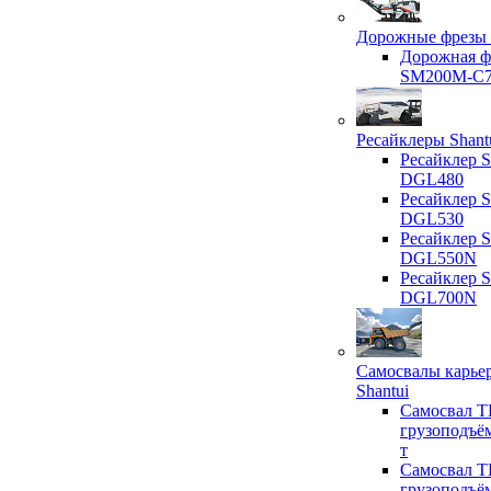
Дорожные фрезы 
Дорожная ф
SM200M-C
Ресайклеры Shant
Ресайклер S
DGL480
Ресайклер S
DGL530
Ресайклер S
DGL550N
Ресайклер S
DGL700N
Самосвалы карье
Shantui
Самосвал T
грузоподъё
т
Самосвал T
грузоподъё