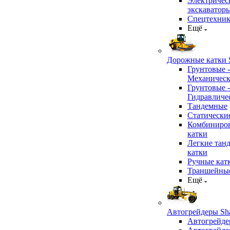
Электричес
экскаватор
Спецтехник
Ещё
Дорожные катки S
Грунтовые -
Механичес
Грунтовые -
Гидравличе
Тандемные
Статически
Комбиниро
катки
Легкие тан
катки
Ручные кат
Траншейные
Ещё
Автогрейдеры Sha
Автогрейде