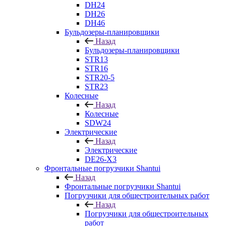
DH24
DH26
DH46
Бульдозеры-планировщики
Назад
Бульдозеры-планировщики
STR13
STR16
STR20-5
STR23
Колесные
Назад
Колесные
SDW24
Электрические
Назад
Электрические
DE26-X3
Фронтальные погрузчики Shantui
Назад
Фронтальные погрузчики Shantui
Погрузчики для общестроительных работ
Назад
Погрузчики для общестроительных
работ