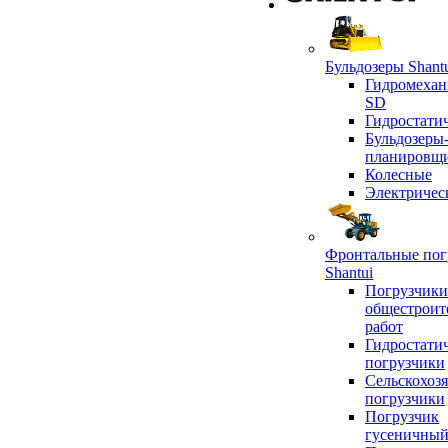
Бульдозеры Shant
Гидромехан
SD
Гидростати
Бульдозеры
планировщ
Колесные
Электричес
Фронтальные пог
Shantui
Погрузчики
общестроит
работ
Гидростати
погрузчики
Сельскохоз
погрузчики
Погрузчик
гусеничны