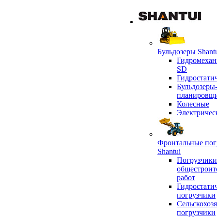
Бульдозеры Shant
Гидромехан
SD
Гидростати
Бульдозеры
планировщ
Колесные
Электричес
Фронтальные пог
Shantui
Погрузчики
общестроит
работ
Гидростати
погрузчики
Сельскохоз
погрузчики