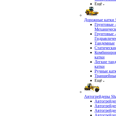
Ещё
Дорожные катки S
Грунтовые -
Механичес
Грунтовые -
Гидравличе
Тандемные
Статически
Комбиниро
катки
Легкие тан
катки
Ручные кат
Траншейные
Ещё
Автогрейдеры Sha
Автогрейде
Автогрейде
Автогрейде
Автогрейде