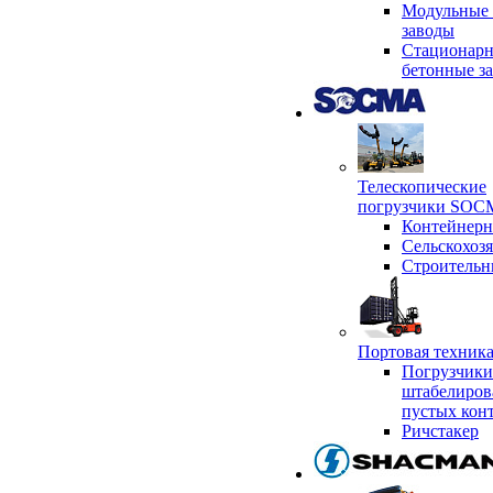
Модульные 
заводы
Стационар
бетонные з
Телескопические
погрузчики SO
Контейнер
Сельскохоз
Строительн
Портовая техни
Погрузчики
штабелиров
пустых кон
Ричстакер