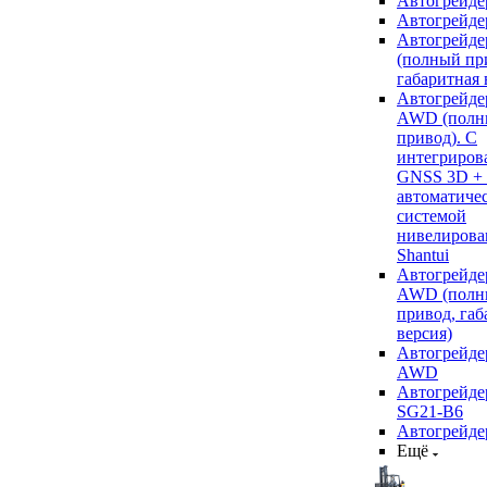
Автогрейде
Автогрейде
Автогрейде
(полный пр
габаритная 
Автогрейде
AWD (полн
привод). С
интегриров
GNSS 3D +
автоматиче
системой
нивелирова
Shantui
Автогрейде
AWD (полн
привод, габ
версия)
Автогрейде
AWD
Автогрейдер
SG21-B6
Автогрейде
Ещё