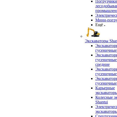
Погрузчики
лесодобыв
промышлен
Электричес
Мини-погр
Ещё
Экскаваторы Shan
Экскаватор
гусеничные
Экскаватор
гусеничные
средние
Экскаватор
гусеничные
Экскаватор
гусеничные
Карьерные
экскаватор
Колесные э
Shantui
Электричес
экскаватор
Спецтехник