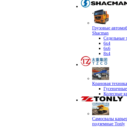
Грузовые автомо
Shacman
Седельные 
6х4
6x6
8x4
Крановая техник
Гусеничные
Колесные к
Самосвалы карье
подземные Tonly