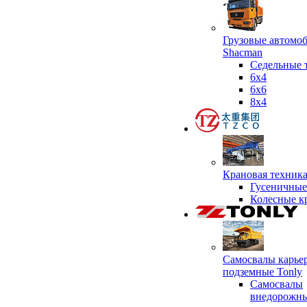
Грузовые автомо
Shacman
Седельные 
6х4
6x6
8x4
Крановая техник
Гусеничные
Колесные к
Самосвалы карье
подземные Tonly
Самосвалы
внедорожны