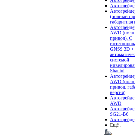
Автогрейде
Автогрейде
Автогрейде
(полный пр
габаритная 
Автогрейде
AWD (полн
привод). С
интегриров
GNSS 3D +
автоматиче
системой
нивелирова
Shantui
Автогрейде
AWD (полн
привод, габ
версия)
Автогрейде
AWD
Автогрейдер
SG21-B6
Автогрейде
Ещё