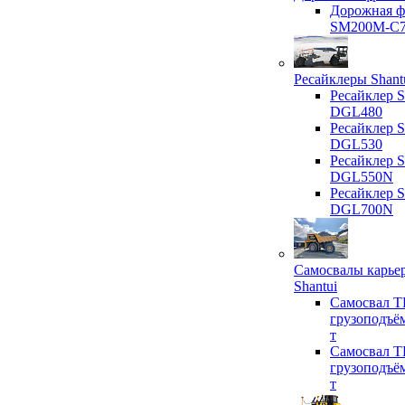
Дорожная ф
SM200M-C
Ресайклеры Shant
Ресайклер S
DGL480
Ресайклер S
DGL530
Ресайклер S
DGL550N
Ресайклер S
DGL700N
Самосвалы карье
Shantui
Самосвал T
грузоподъё
т
Самосвал T
грузоподъё
т