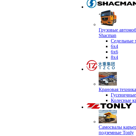
Грузовые автомо
Shacman
Седельные 
6х4
6x6
8x4
Крановая техник
Гусеничные
Колесные к
Самосвалы карье
подземные Tonly