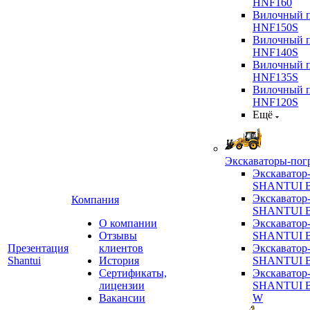
HNF160
Вилочный п
HNF150S
Вилочный п
HNF140S
Вилочный п
HNF135S
Вилочный п
HNF120S
Ещё
Экскаваторы-пог
Экскаватор
SHANTUI B
Экскаватор
Компания
SHANTUI 
О компании
Экскаватор
Отзывы
SHANTUI 
Презентация
клиентов
Экскаватор
Shantui
История
SHANTUI 
Сертификаты,
Экскаватор
лицензии
SHANTUI 
Вакансии
W