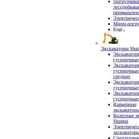
Погрузчики
лесодобыв
промышлен
Электричес
Мини-погр
Ещё
Экскаваторы Shan
Экскаватор
гусеничные
Экскаватор
гусеничные
средние
Экскаватор
гусеничные
Экскаватор
гусеничные
Карьерные
экскаватор
Колесные э
Shantui
Электричес
экскаватор
Спецтехник