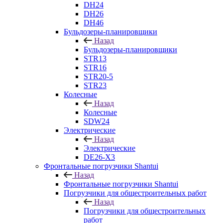
DH24
DH26
DH46
Бульдозеры-планировщики
Назад
Бульдозеры-планировщики
STR13
STR16
STR20-5
STR23
Колесные
Назад
Колесные
SDW24
Электрические
Назад
Электрические
DE26-X3
Фронтальные погрузчики Shantui
Назад
Фронтальные погрузчики Shantui
Погрузчики для общестроительных работ
Назад
Погрузчики для общестроительных
работ