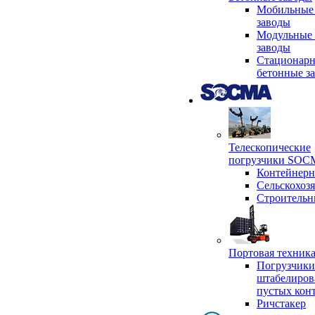
Мобильные
заводы
Модульные 
заводы
Стационар
бетонные з
Телескопические
погрузчики SO
Контейнер
Сельскохоз
Строительн
Портовая техни
Погрузчики
штабелиров
пустых кон
Ричстакер