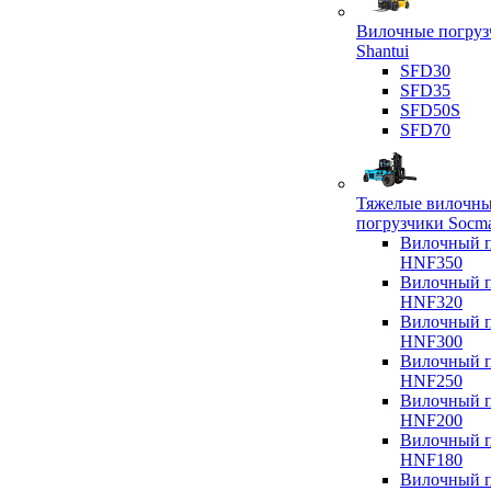
Вилочные погруз
Shantui
SFD30
SFD35
SFD50S
SFD70
Тяжелые вилочн
погрузчики Socm
Вилочный п
HNF350
Вилочный п
HNF320
Вилочный п
HNF300
Вилочный п
HNF250
Вилочный п
HNF200
Вилочный п
HNF180
Вилочный п