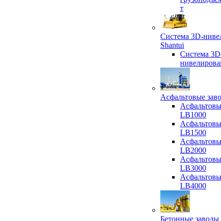
т
Система 3D-ниве
Shantui
Система 3D
нивелирова
Асфальтовые зав
Асфальтовы
LB1000
Асфальтовы
LB1500
Асфальтовы
LB2000
Асфальтовы
LB3000
Асфальтовы
LB4000
Бетонные заводы