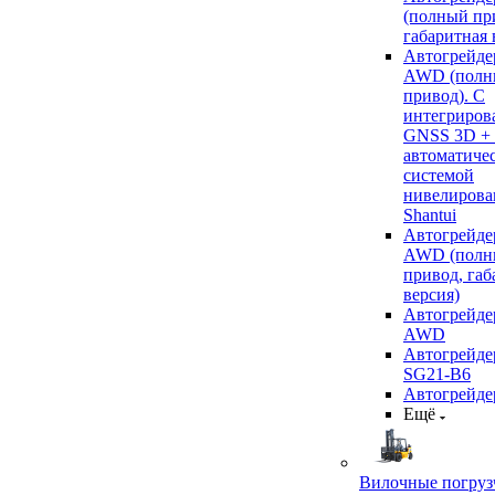
(полный пр
габаритная 
Автогрейде
AWD (полн
привод). С
интегриров
GNSS 3D +
автоматиче
системой
нивелирова
Shantui
Автогрейде
AWD (полн
привод, габ
версия)
Автогрейде
AWD
Автогрейдер
SG21-B6
Автогрейде
Ещё
Вилочные погруз