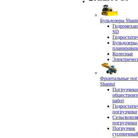
Бульдозеры Shant
Гидромехан
SD
Гидростати
Бульдозеры
планировщ
Колесные
Электричес
Фронтальные пог
Shantui
Погрузчики
общестроит
работ
Гидростати
погрузчики
Сельскохоз
погрузчики
Погрузчик
гусеничны