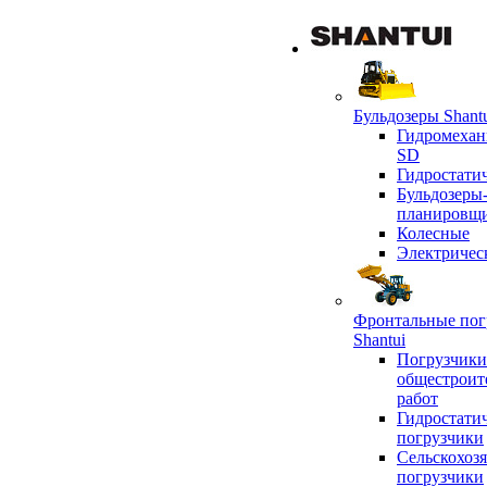
Бульдозеры Shant
Гидромехан
SD
Гидростати
Бульдозеры
планировщ
Колесные
Электричес
Фронтальные пог
Shantui
Погрузчики
общестроит
работ
Гидростати
погрузчики
Сельскохоз
погрузчики