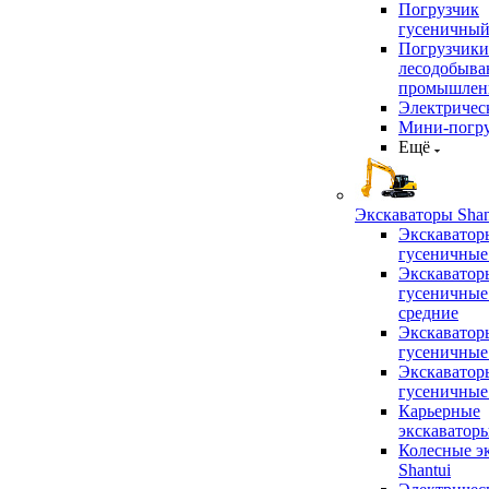
Погрузчик
гусеничны
Погрузчики
лесодобыв
промышлен
Электричес
Мини-погр
Ещё
Экскаваторы Shan
Экскаватор
гусеничные
Экскаватор
гусеничные
средние
Экскаватор
гусеничные
Экскаватор
гусеничные
Карьерные
экскаватор
Колесные э
Shantui