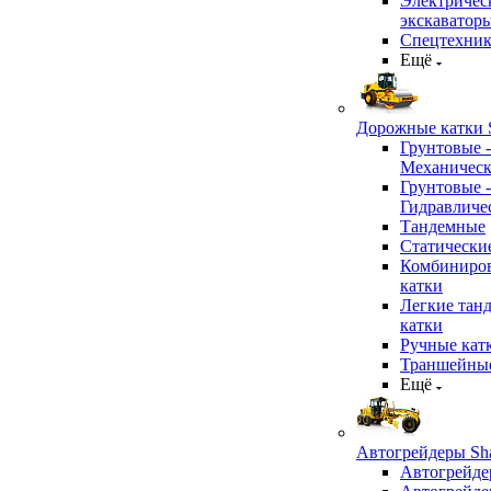
Электричес
экскаватор
Спецтехник
Ещё
Дорожные катки S
Грунтовые -
Механичес
Грунтовые -
Гидравличе
Тандемные
Статически
Комбиниро
катки
Легкие тан
катки
Ручные кат
Траншейные
Ещё
Автогрейдеры Sha
Автогрейде