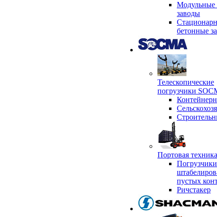
Модульные 
заводы
Стационар
бетонные з
Телескопические
погрузчики SO
Контейнер
Сельскохоз
Строительн
Портовая техни
Погрузчики
штабелиров
пустых кон
Ричстакер