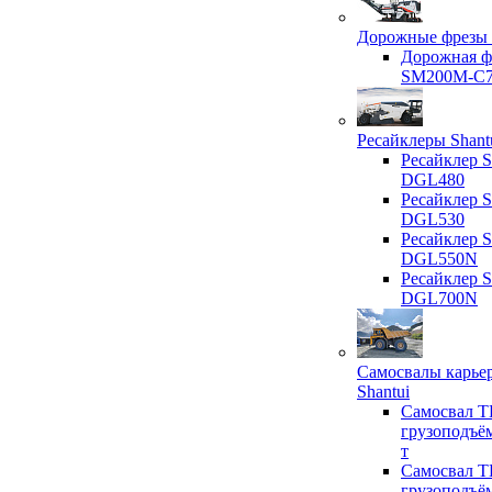
Дорожные фрезы 
Дорожная ф
SM200M-C
Ресайклеры Shant
Ресайклер S
DGL480
Ресайклер S
DGL530
Ресайклер S
DGL550N
Ресайклер S
DGL700N
Самосвалы карье
Shantui
Самосвал T
грузоподъё
т
Самосвал T
грузоподъё