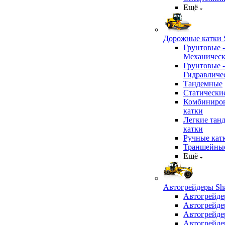
Ещё
Дорожные катки S
Грунтовые -
Механичес
Грунтовые -
Гидравличе
Тандемные
Статически
Комбиниро
катки
Легкие тан
катки
Ручные кат
Траншейные
Ещё
Автогрейдеры Sha
Автогрейде
Автогрейде
Автогрейде
Автогрейде