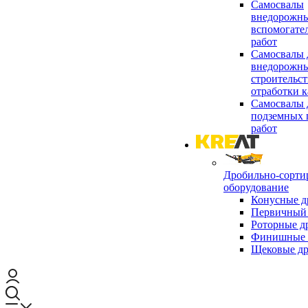
Самосвалы
внедорожны
вспомогате
работ
Самосвалы 
внедорожны
строительст
отработки к
Самосвалы 
подземных 
работ
Дробильно-сорти
оборудование
Конусные д
Первичный 
Роторные д
Финишные 
Щековые д