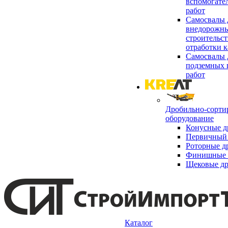
вспомогате
работ
Самосвалы 
внедорожны
строительст
отработки к
Самосвалы 
подземных 
работ
Дробильно-сорти
оборудование
Конусные д
Первичный 
Роторные д
Финишные 
Щековые д
Каталог