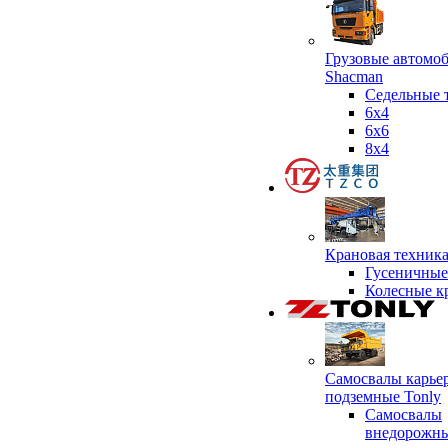
Грузовые автомо
Shacman
Седельные 
6х4
6x6
8x4
Крановая техник
Гусеничные
Колесные к
Самосвалы карье
подземные Tonly
Самосвалы
внедорожны