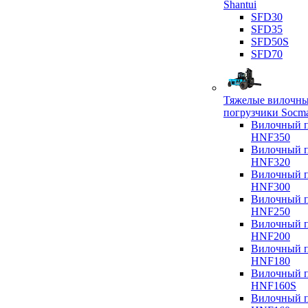
Shantui
SFD30
SFD35
SFD50S
SFD70
Тяжелые вилочн
погрузчики Socm
Вилочный п
HNF350
Вилочный п
HNF320
Вилочный п
HNF300
Вилочный п
HNF250
Вилочный п
HNF200
Вилочный п
HNF180
Вилочный п
HNF160S
Вилочный п