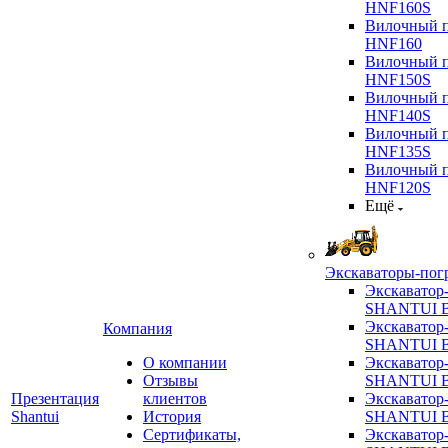
HNF160S
Вилочный п
HNF160
Вилочный п
HNF150S
Вилочный п
HNF140S
Вилочный п
HNF135S
Вилочный п
HNF120S
Ещё
Экскаваторы-пог
Экскаватор
SHANTUI B
Экскаватор
Компания
SHANTUI 
О компании
Экскаватор
Отзывы
SHANTUI 
Презентация
клиентов
Экскаватор
Shantui
История
SHANTUI 
Сертификаты,
Экскаватор