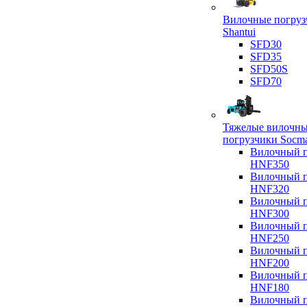
Вилочные погруз
Shantui
SFD30
SFD35
SFD50S
SFD70
Тяжелые вилочн
погрузчики Socm
Вилочный п
HNF350
Вилочный п
HNF320
Вилочный п
HNF300
Вилочный п
HNF250
Вилочный п
HNF200
Вилочный п
HNF180
Вилочный п