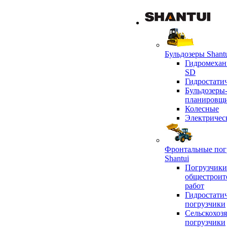
Бульдозеры Shant
Гидромехан
SD
Гидростати
Бульдозеры
планировщ
Колесные
Электричес
Фронтальные пог
Shantui
Погрузчики
общестроит
работ
Гидростати
погрузчики
Сельскохоз
погрузчики