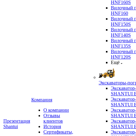
HNF160S
Вилочный п
HNF160
Вилочный п
HNF150S
Вилочный п
HNF140S
Вилочный п
HNF135S
Вилочный п
HNF120S
Ещё
Экскаваторы-пог
Экскаватор
SHANTUI B
Экскаватор
Компания
SHANTUI 
О компании
Экскаватор
Отзывы
SHANTUI 
Презентация
клиентов
Экскаватор
Shantui
История
SHANTUI 
Сертификаты,
Экскаватор