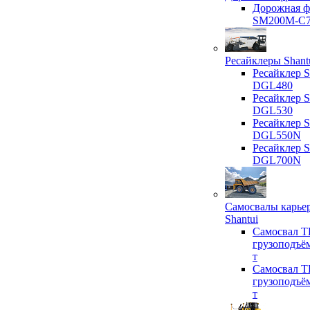
Дорожная ф
SM200M-C
Ресайклеры Shant
Ресайклер S
DGL480
Ресайклер S
DGL530
Ресайклер S
DGL550N
Ресайклер S
DGL700N
Самосвалы карье
Shantui
Самосвал T
грузоподъё
т
Самосвал T
грузоподъё
т