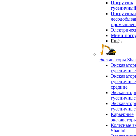
Погрузчик
гусеничны
Погрузчики
лесодобыв
промышлен
Электричес
Мини-погр
Ещё
Экскаваторы Shan
Экскаватор
гусеничные
Экскаватор
гусеничные
средние
Экскаватор
гусеничные
Экскаватор
гусеничные
Карьерные
экскаватор
Колесные э
Shantui