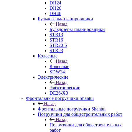
DH24
DH26
DH46
Бульдозеры-планировщики
Назад
Бульдозеры-планировщики
STR13
STR16
STR20-5
STR23
Колесные
Назад
Колесные
SDW24
Электрические
Назад
Электрические
DE26-X3
Фронтальные погрузчики Shantui
Назад
Фронтальные погрузчики Shantui
Погрузчики для общестроительных работ
Назад
Погрузчики для общестроительных
работ