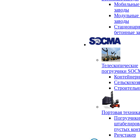
Мобильные
заводы
Модульные 
заводы
Стационар
бетонные з
Телескопические
погрузчики SO
Контейнер
Сельскохоз
Строительн
Портовая техни
Погрузчики
штабелиров
пустых кон
Ричстакер