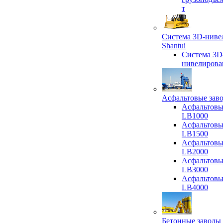
т
Система 3D-ниве
Shantui
Система 3D
нивелирова
Асфальтовые зав
Асфальтовы
LB1000
Асфальтовы
LB1500
Асфальтовы
LB2000
Асфальтовы
LB3000
Асфальтовы
LB4000
Бетонные заводы