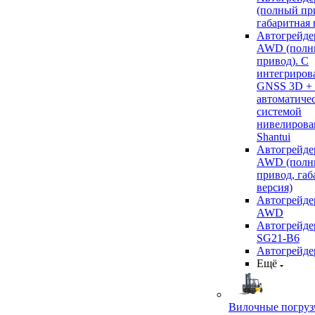
(полный пр
габаритная 
Автогрейде
AWD (полн
привод). С
интегриров
GNSS 3D +
автоматиче
системой
нивелирова
Shantui
Автогрейде
AWD (полн
привод, габ
версия)
Автогрейде
AWD
Автогрейдер
SG21-B6
Автогрейде
Ещё
Вилочные погруз