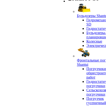
Бульдозеры Shant
Гидромехан
SD
Гидростати
Бульдозеры
планировщ
Колесные
Электричес
Фронтальные пог
Shantui
Погрузчики
общестроит
работ
Гидростати
погрузчики
Сельскохоз
погрузчики
Погрузчик
гусеничны