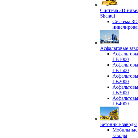
Система 3D-ниве
Shantui
Система 3D
нивелирова
Асфальтовые зав
Асфальтовы
LB1000
Асфальтовы
LB1500
Асфальтовы
LB2000
Асфальтовы
LB3000
Асфальтовы
LB4000
Бетонные заводы
Мобильные
заводы