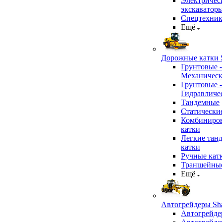
Электричес
экскаватор
Спецтехник
Ещё
Дорожные катки S
Грунтовые -
Механичес
Грунтовые -
Гидравличе
Тандемные
Статически
Комбиниро
катки
Легкие тан
катки
Ручные кат
Траншейные
Ещё
Автогрейдеры Sha
Автогрейде