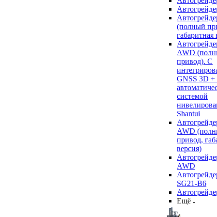
Автогрейде
Автогрейде
Автогрейде
(полный пр
габаритная 
Автогрейде
AWD (полн
привод). С
интегриров
GNSS 3D +
автоматиче
системой
нивелирова
Shantui
Автогрейде
AWD (полн
привод, габ
версия)
Автогрейде
AWD
Автогрейдер
SG21-B6
Автогрейде
Ещё