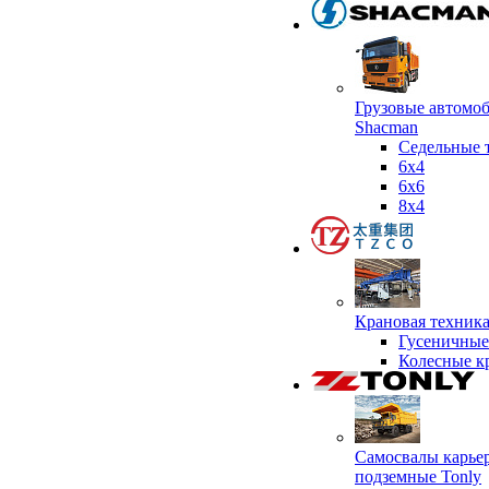
Грузовые автомо
Shacman
Седельные 
6х4
6x6
8x4
Крановая техник
Гусеничные
Колесные к
Самосвалы карье
подземные Tonly