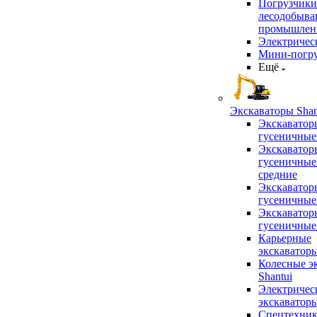
Погрузчики
лесодобыв
промышлен
Электричес
Мини-погр
Ещё
Экскаваторы Shan
Экскаватор
гусеничные
Экскаватор
гусеничные
средние
Экскаватор
гусеничные
Экскаватор
гусеничные
Карьерные
экскаватор
Колесные э
Shantui
Электричес
экскаватор
Спецтехник