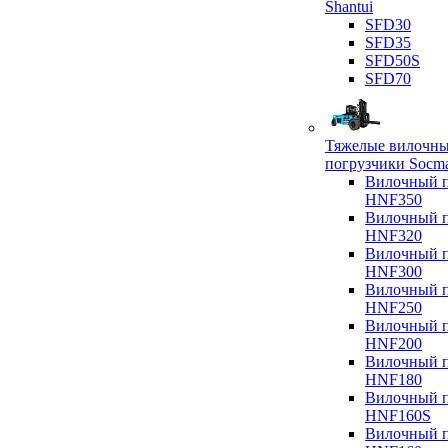
Shantui
SFD30
SFD35
SFD50S
SFD70
Тяжелые вилочн
погрузчики Socm
Вилочный п
HNF350
Вилочный п
HNF320
Вилочный п
HNF300
Вилочный п
HNF250
Вилочный п
HNF200
Вилочный п
HNF180
Вилочный п
HNF160S
Вилочный п