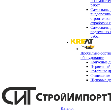
вспомогате
работ
Самосвалы 
внедорожны
строительст
отработки к
Самосвалы 
подземных 
работ
Дробильно-сорти
оборудование
Конусные д
Первичный 
Роторные д
Финишные 
Щековые д
Каталог