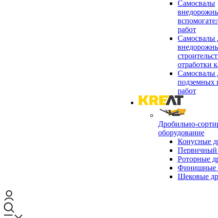
Самосвалы
внедорожны
вспомогате
работ
Самосвалы 
внедорожны
строительст
отработки к
Самосвалы 
подземных 
работ
Дробильно-сорти
оборудование
Конусные д
Первичный 
Роторные д
Финишные 
Щековые д