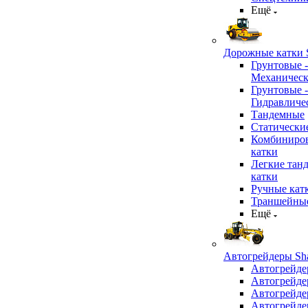
Ещё
Дорожные катки S
Грунтовые -
Механичес
Грунтовые -
Гидравличе
Тандемные
Статически
Комбиниро
катки
Легкие тан
катки
Ручные кат
Траншейные
Ещё
Автогрейдеры Sha
Автогрейде
Автогрейде
Автогрейде
Автогрейде