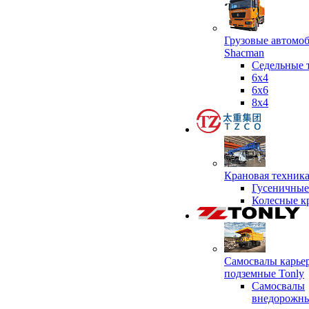
Грузовые автомо
Shacman
Седельные 
6х4
6x6
8x4
Крановая техник
Гусеничные
Колесные к
Самосвалы карье
подземные Tonly
Самосвалы
внедорожны