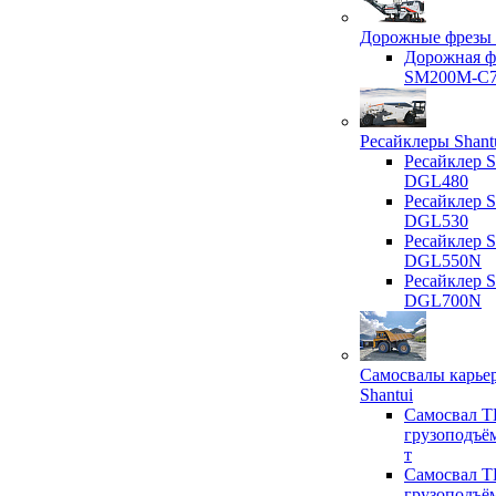
Дорожные фрезы 
Дорожная ф
SM200M-C
Ресайклеры Shant
Ресайклер S
DGL480
Ресайклер S
DGL530
Ресайклер S
DGL550N
Ресайклер S
DGL700N
Самосвалы карье
Shantui
Самосвал T
грузоподъё
т
Самосвал T
грузоподъё