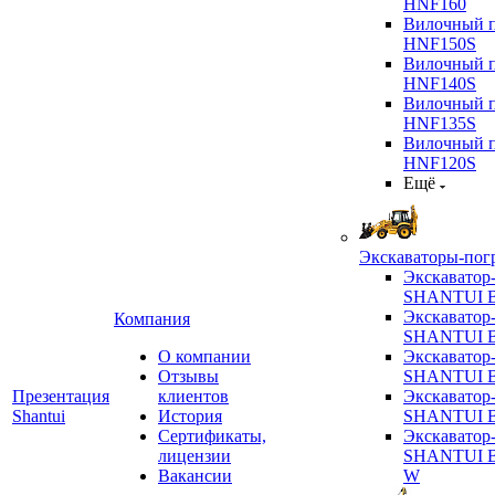
HNF160
Вилочный п
HNF150S
Вилочный п
HNF140S
Вилочный п
HNF135S
Вилочный п
HNF120S
Ещё
Экскаваторы-пог
Экскаватор
SHANTUI B
Экскаватор
Компания
SHANTUI 
О компании
Экскаватор
Отзывы
SHANTUI 
Презентация
клиентов
Экскаватор
Shantui
История
SHANTUI 
Сертификаты,
Экскаватор
лицензии
SHANTUI 
Вакансии
W