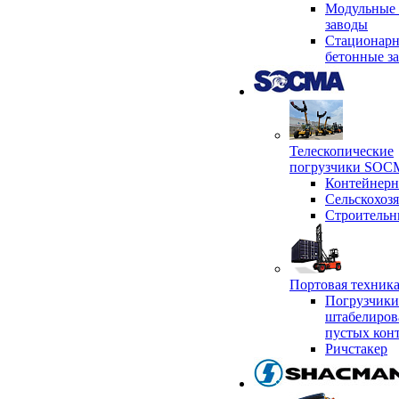
Модульные 
заводы
Стационар
бетонные з
Телескопические
погрузчики SO
Контейнер
Сельскохоз
Строительн
Портовая техни
Погрузчики
штабелиров
пустых кон
Ричстакер