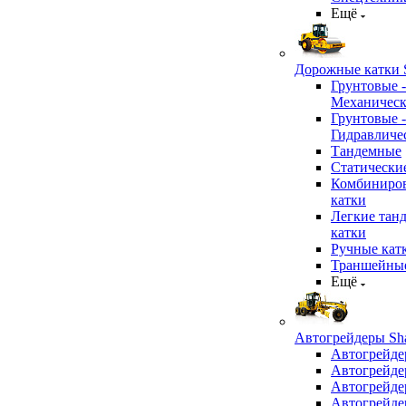
Ещё
Дорожные катки S
Грунтовые -
Механичес
Грунтовые -
Гидравличе
Тандемные
Статически
Комбиниро
катки
Легкие тан
катки
Ручные кат
Траншейные
Ещё
Автогрейдеры Sha
Автогрейде
Автогрейде
Автогрейде
Автогрейде