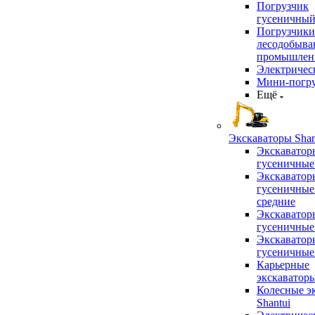
Погрузчик
гусеничны
Погрузчики
лесодобыв
промышлен
Электричес
Мини-погр
Ещё
Экскаваторы Shan
Экскаватор
гусеничные
Экскаватор
гусеничные
средние
Экскаватор
гусеничные
Экскаватор
гусеничные
Карьерные
экскаватор
Колесные э
Shantui