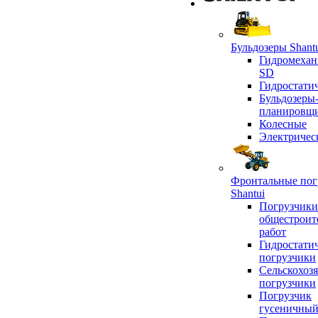
Бульдозеры Shant
Гидромехан
SD
Гидростати
Бульдозеры
планировщ
Колесные
Электричес
Фронтальные пог
Shantui
Погрузчики
общестроит
работ
Гидростати
погрузчики
Сельскохоз
погрузчики
Погрузчик
гусеничны