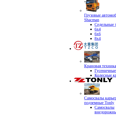
Грузовые автомо
Shacman
Седельные 
6х4
6x6
8x4
Крановая техник
Гусеничные
Колесные к
Самосвалы карье
подземные Tonly
Самосвалы
внедорожны