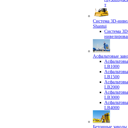
т
Система 3D-ниве
Shantui
Система 3D
нивелирова
Асфальтовые зав
Асфальтовы
LB1000
Асфальтовы
LB1500
Асфальтовы
LB2000
Асфальтовы
LB3000
Асфальтовы
LB4000
Бетонные заводы