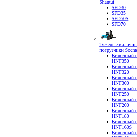
Shantui
SFD30
SFD35
SFD50S
SFD70
Тяжелые вилочн
погрузчики Socm
Вилочный п
HNF350
Вилочный п
HNF320
Вилочный п
HNF300
Вилочный п
HNF250
Вилочный п
HNF200
Вилочный п
HNF180
Вилочный п
HNF160S
Вилочный п