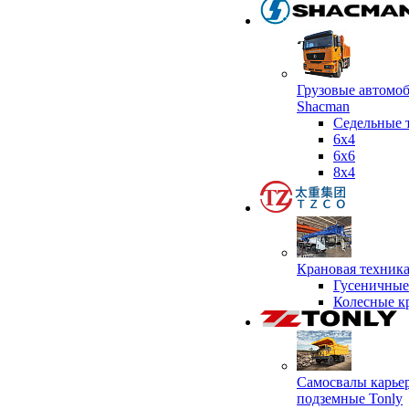
Грузовые автомо
Shacman
Седельные 
6х4
6x6
8x4
Крановая техник
Гусеничные
Колесные к
Самосвалы карье
подземные Tonly