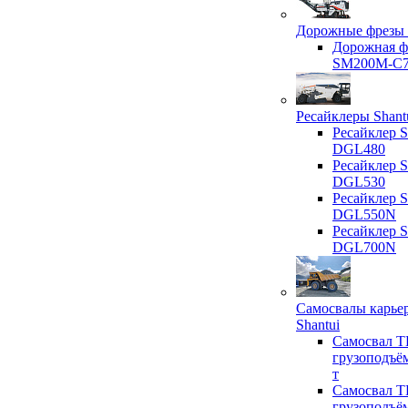
Дорожные фрезы 
Дорожная ф
SM200M-C
Ресайклеры Shant
Ресайклер S
DGL480
Ресайклер S
DGL530
Ресайклер S
DGL550N
Ресайклер S
DGL700N
Самосвалы карье
Shantui
Самосвал T
грузоподъё
т
Самосвал T
грузоподъё