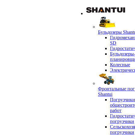
Бульдозеры Shant
Гидромехан
SD
Гидростати
Бульдозеры
планировщ
Колесные
Электричес
Фронтальные пог
Shantui
Погрузчики
общестроит
работ
Гидростати
погрузчики
Сельскохоз
погрузчики