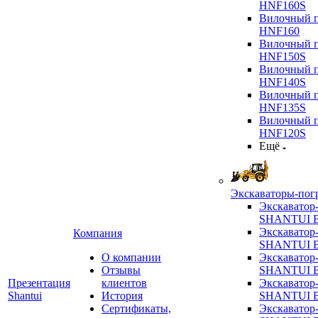
HNF160S
Вилочный п
HNF160
Вилочный п
HNF150S
Вилочный п
HNF140S
Вилочный п
HNF135S
Вилочный п
HNF120S
Ещё
Экскаваторы-пог
Экскаватор
SHANTUI B
Экскаватор
Компания
SHANTUI 
О компании
Экскаватор
Отзывы
SHANTUI 
Презентация
клиентов
Экскаватор
Shantui
История
SHANTUI 
Сертификаты,
Экскаватор