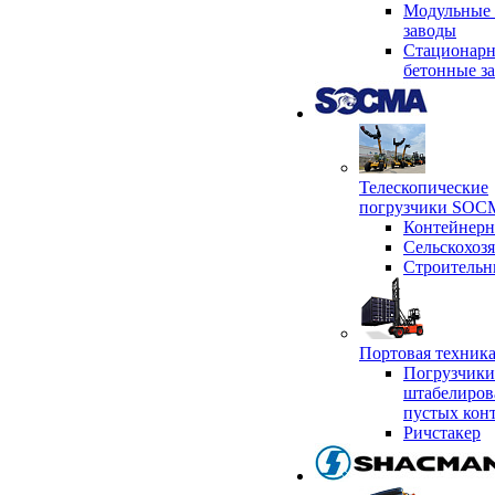
Модульные 
заводы
Стационар
бетонные з
Телескопические
погрузчики SO
Контейнер
Сельскохоз
Строительн
Портовая техни
Погрузчики
штабелиров
пустых кон
Ричстакер