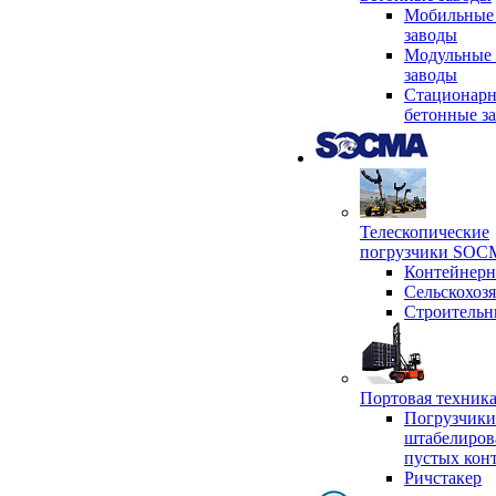
Мобильные
заводы
Модульные 
заводы
Стационар
бетонные з
Телескопические
погрузчики SO
Контейнер
Сельскохоз
Строительн
Портовая техни
Погрузчики
штабелиров
пустых кон
Ричстакер