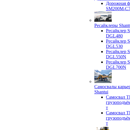
Дорожная ф
SM200M-C
Ресайклеры Shant
Ресайклер S
DGL480
Ресайклер S
DGL530
Ресайклер S
DGL550N
Ресайклер S
DGL700N
Самосвалы карье
Shantui
Самосвал T
грузоподъё
т
Самосвал T
грузоподъё
т