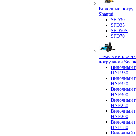
Вилочные погруз
Shantui
SFD30
SFD35
SFD50S
SFD70
Тяжелые вилочн
погрузчики Socm
Вилочный п
HNF350
Вилочный п
HNF320
Вилочный п
HNF300
Вилочный п
HNF250
Вилочный п
HNF200
Вилочный п
HNF180
Вилочный п