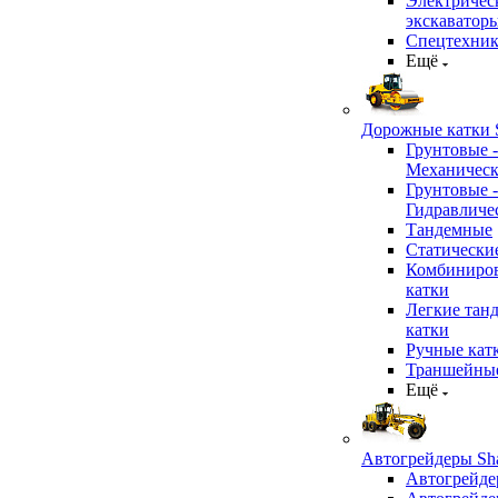
Электричес
экскаватор
Спецтехник
Ещё
Дорожные катки S
Грунтовые -
Механичес
Грунтовые -
Гидравличе
Тандемные
Статически
Комбиниро
катки
Легкие тан
катки
Ручные кат
Траншейные
Ещё
Автогрейдеры Sha
Автогрейде