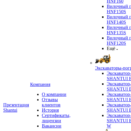
HNF160
Вилочный п
HNF150S
Вилочный п
HNF140S
Вилочный п
HNF135S
Вилочный п
HNF120S
Ещё
Экскаваторы-пог
Экскаватор
SHANTUI B
Экскаватор
Компания
SHANTUI 
О компании
Экскаватор
Отзывы
SHANTUI 
Презентация
клиентов
Экскаватор
Shantui
История
SHANTUI 
Сертификаты,
Экскаватор
лицензии
SHANTUI 
Вакансии
W