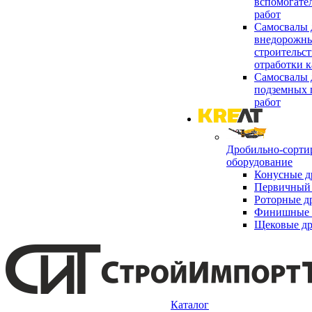
вспомогате
работ
Самосвалы 
внедорожны
строительст
отработки к
Самосвалы 
подземных 
работ
Дробильно-сорти
оборудование
Конусные д
Первичный 
Роторные д
Финишные 
Щековые д
Каталог