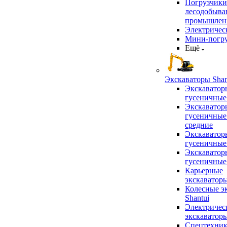
Погрузчики
лесодобыв
промышлен
Электричес
Мини-погр
Ещё
Экскаваторы Shan
Экскаватор
гусеничные
Экскаватор
гусеничные
средние
Экскаватор
гусеничные
Экскаватор
гусеничные
Карьерные
экскаватор
Колесные э
Shantui
Электричес
экскаватор
Спецтехник