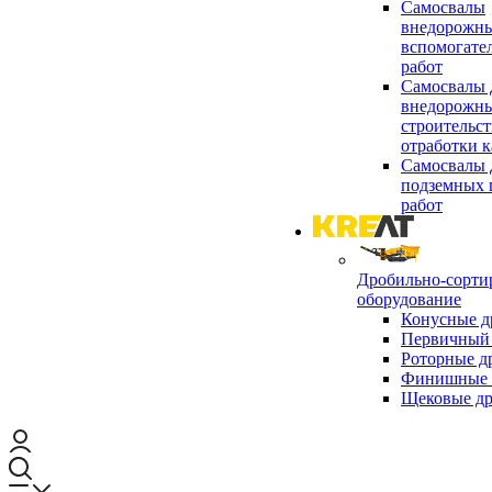
Самосвалы
внедорожны
вспомогате
работ
Самосвалы 
внедорожны
строительст
отработки к
Самосвалы 
подземных 
работ
Дробильно-сорти
оборудование
Конусные д
Первичный 
Роторные д
Финишные 
Щековые д