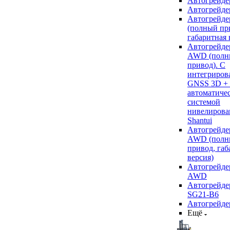
Автогрейде
Автогрейде
Автогрейде
(полный пр
габаритная 
Автогрейде
AWD (полн
привод). С
интегриров
GNSS 3D +
автоматиче
системой
нивелирова
Shantui
Автогрейде
AWD (полн
привод, габ
версия)
Автогрейде
AWD
Автогрейдер
SG21-B6
Автогрейде
Ещё