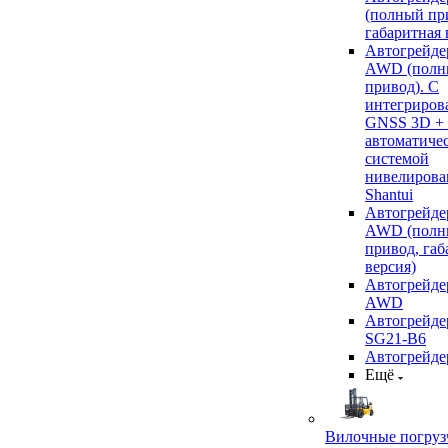
(полный пр
габаритная 
Автогрейде
AWD (полн
привод). С
интегриров
GNSS 3D +
автоматиче
системой
нивелирова
Shantui
Автогрейде
AWD (полн
привод, габ
версия)
Автогрейде
AWD
Автогрейдер
SG21-B6
Автогрейде
Ещё
Вилочные погруз