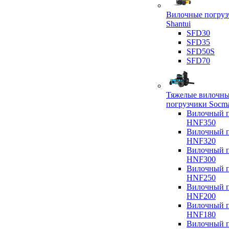
Вилочные погруз
Shantui
SFD30
SFD35
SFD50S
SFD70
Тяжелые вилочн
погрузчики Socm
Вилочный п
HNF350
Вилочный п
HNF320
Вилочный п
HNF300
Вилочный п
HNF250
Вилочный п
HNF200
Вилочный п
HNF180
Вилочный п