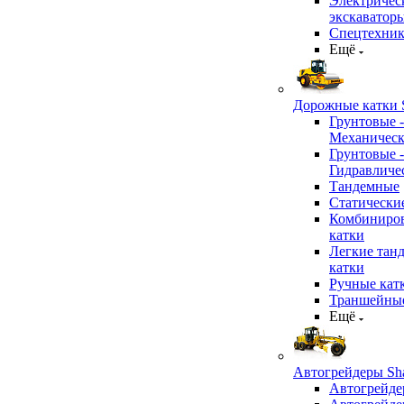
Электричес
экскаватор
Спецтехник
Ещё
Дорожные катки S
Грунтовые -
Механичес
Грунтовые -
Гидравличе
Тандемные
Статически
Комбиниро
катки
Легкие тан
катки
Ручные кат
Траншейные
Ещё
Автогрейдеры Sha
Автогрейде