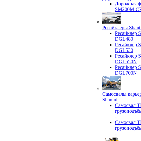
Дорожная ф
SM200M-C
Ресайклеры Shant
Ресайклер S
DGL480
Ресайклер S
DGL530
Ресайклер S
DGL550N
Ресайклер S
DGL700N
Самосвалы карье
Shantui
Самосвал T
грузоподъё
т
Самосвал T
грузоподъё
т