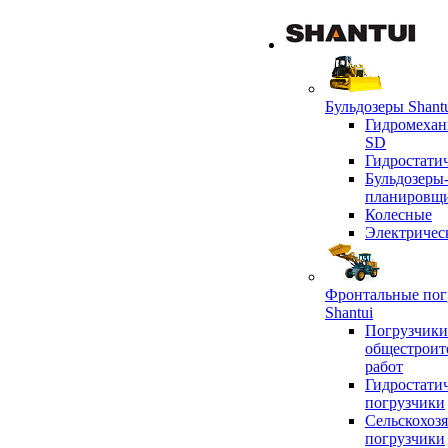
Бульдозеры Shant
Гидромехан
SD
Гидростати
Бульдозеры
планировщ
Колесные
Электричес
Фронтальные пог
Shantui
Погрузчики
общестроит
работ
Гидростати
погрузчики
Сельскохоз
погрузчики