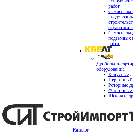
вспомогате
работ
Самосвалы 
внедорожны
строительст
отработки к
Самосвалы 
подземных 
работ
Дробильно-сорти
оборудование
Конусные д
Первичный 
Роторные д
Финишные 
Щековые д
Каталог