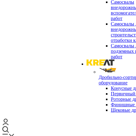
Самосвалы
внедорожны
вспомогате
работ
Самосвалы 
внедорожны
строительст
отработки к
Самосвалы 
подземных 
работ
Дробильно-сорти
оборудование
Конусные д
Первичный 
Роторные д
Финишные 
Щековые д