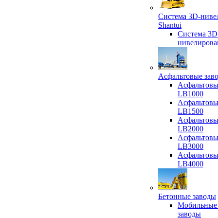
Система 3D-ниве
Shantui
Система 3D
нивелирова
Асфальтовые зав
Асфальтовы
LB1000
Асфальтовы
LB1500
Асфальтовы
LB2000
Асфальтовы
LB3000
Асфальтовы
LB4000
Бетонные заводы
Мобильные
заводы