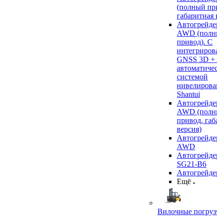
(полный пр
габаритная 
Автогрейде
AWD (полн
привод). С
интегриров
GNSS 3D +
автоматиче
системой
нивелирова
Shantui
Автогрейде
AWD (полн
привод, габ
версия)
Автогрейде
AWD
Автогрейдер
SG21-B6
Автогрейде
Ещё
Вилочные погруз