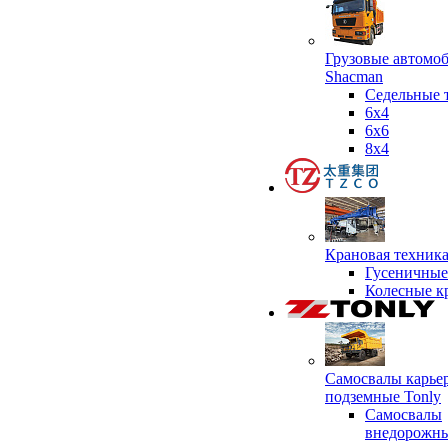
Грузовые автомо
Shacman
Седельные 
6х4
6x6
8x4
Крановая техник
Гусеничные
Колесные к
Самосвалы карье
подземные Tonly
Самосвалы
внедорожны