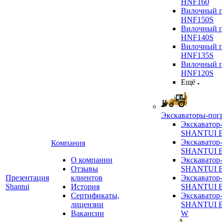
HNF160
Вилочный п
HNF150S
Вилочный п
HNF140S
Вилочный п
HNF135S
Вилочный п
HNF120S
Ещё
Экскаваторы-пог
Экскаватор
SHANTUI B
Экскаватор
Компания
SHANTUI 
О компании
Экскаватор
Отзывы
SHANTUI 
Презентация
клиентов
Экскаватор
Shantui
История
SHANTUI 
Сертификаты,
Экскаватор
лицензии
SHANTUI 
Вакансии
W