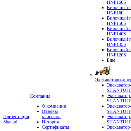
HNF160S
Вилочный п
HNF160
Вилочный п
HNF150S
Вилочный п
HNF140S
Вилочный п
HNF135S
Вилочный п
HNF120S
Ещё
Экскаваторы-пог
Экскаватор
SHANTUI B
Экскаватор
Компания
SHANTUI 
О компании
Экскаватор
Отзывы
SHANTUI 
Презентация
клиентов
Экскаватор
Shantui
История
SHANTUI 
Сертификаты,
Экскаватор