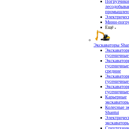
Погрузчики
лесодобыв
промышлен
Электричес
Мини-погр
Ещё
Экскаваторы Shan
Экскаватор
гусеничные
Экскаватор
гусеничные
средние
Экскаватор
гусеничные
Экскаватор
гусеничные
Карьерные
экскаватор
Колесные э
Shantui
Электричес
экскаватор
Спецтехник