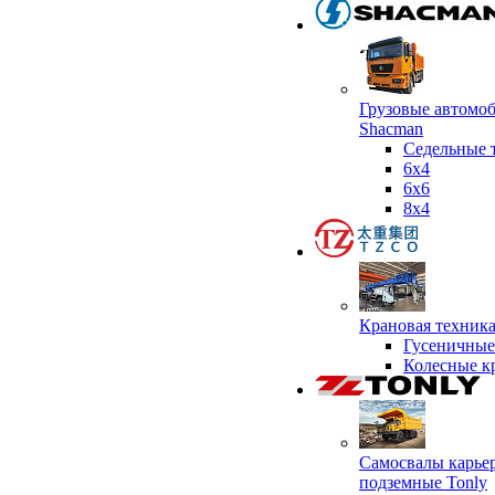
Грузовые автомо
Shacman
Седельные 
6х4
6x6
8x4
Крановая техник
Гусеничные
Колесные к
Самосвалы карье
подземные Tonly