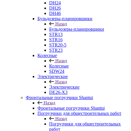
DH24
DH26
DH46
Бульдозеры-планировщики
Назад
Бульдозеры-планировщики
STR13
STR16
STR20-5
STR23
Колесные
Назад
Колесные
SDW24
Электрические
Назад
Электрические
DE26-X3
Фронтальные погрузчики Shantui
Назад
Фронтальные погрузчики Shantui
Погрузчики для общестроительных работ
Назад
Погрузчики для общестроительных
работ