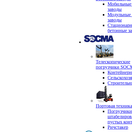
Мобильные
заводы
Модульные 
заводы
Стационар
бетонные з
Телескопические
погрузчики SO
Контейнер
Сельскохоз
Строительн
Портовая техни
Погрузчики
штабелиров
пустых кон
Ричстакер