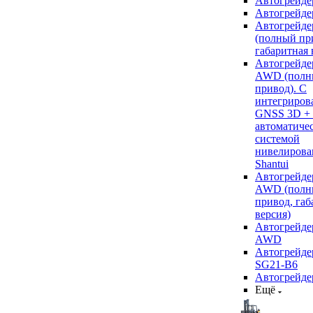
Автогрейде
Автогрейде
Автогрейде
(полный пр
габаритная 
Автогрейде
AWD (полн
привод). С
интегриров
GNSS 3D +
автоматиче
системой
нивелирова
Shantui
Автогрейде
AWD (полн
привод, габ
версия)
Автогрейде
AWD
Автогрейдер
SG21-B6
Автогрейде
Ещё