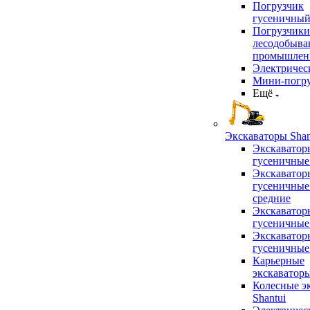
Погрузчик
гусеничны
Погрузчики
лесодобыв
промышлен
Электричес
Мини-погр
Ещё
Экскаваторы Shan
Экскаватор
гусеничные
Экскаватор
гусеничные
средние
Экскаватор
гусеничные
Экскаватор
гусеничные
Карьерные
экскаватор
Колесные э
Shantui