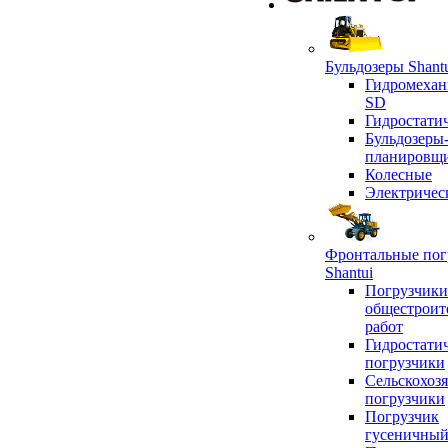
Бульдозеры Shant
Гидромехан
SD
Гидростати
Бульдозеры
планировщ
Колесные
Электричес
Фронтальные пог
Shantui
Погрузчики
общестроит
работ
Гидростати
погрузчики
Сельскохоз
погрузчики
Погрузчик
гусеничны