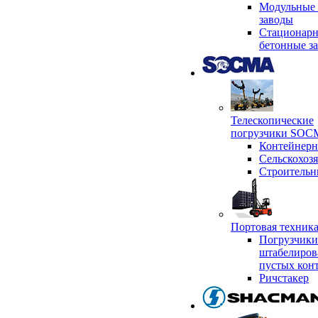
Модульные 
заводы
Стационар
бетонные з
Телескопические
погрузчики SO
Контейнер
Сельскохоз
Строительн
Портовая техни
Погрузчики
штабелиров
пустых кон
Ричстакер