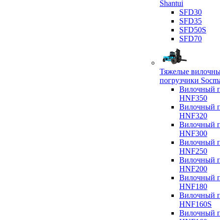
Shantui
SFD30
SFD35
SFD50S
SFD70
Тяжелые вилочн
погрузчики Socm
Вилочный п
HNF350
Вилочный п
HNF320
Вилочный п
HNF300
Вилочный п
HNF250
Вилочный п
HNF200
Вилочный п
HNF180
Вилочный п
HNF160S
Вилочный п