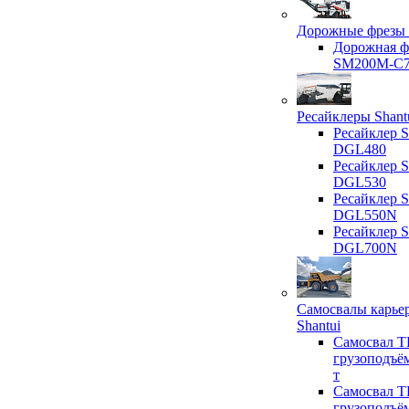
Дорожные фрезы 
Дорожная ф
SM200M-C
Ресайклеры Shant
Ресайклер S
DGL480
Ресайклер S
DGL530
Ресайклер S
DGL550N
Ресайклер S
DGL700N
Самосвалы карье
Shantui
Самосвал T
грузоподъё
т
Самосвал T
грузоподъё