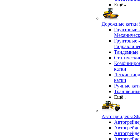
Ещё
Дорожные катки S
Грунтовые -
Механичес
Грунтовые -
Гидравличе
Тандемные
Статически
Комбиниро
катки
Легкие тан
катки
Ручные кат
Траншейные
Ещё
Автогрейдеры Sha
Автогрейде
Автогрейде
Автогрейде
Автогрейде