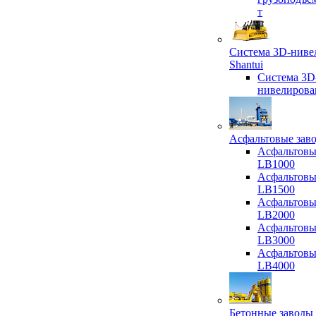
т
Система 3D-ниве
Shantui
Система 3D
нивелирова
Асфальтовые зав
Асфальтовы
LB1000
Асфальтовы
LB1500
Асфальтовы
LB2000
Асфальтовы
LB3000
Асфальтовы
LB4000
Бетонные заводы