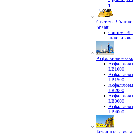
т
Система 3D-ниве
Shantui
Система 3D
нивелирова
Асфальтовые зав
Асфальтовы
LB1000
Асфальтовы
LB1500
Асфальтовы
LB2000
Асфальтовы
LB3000
Асфальтовы
LB4000
Бетонные заводы