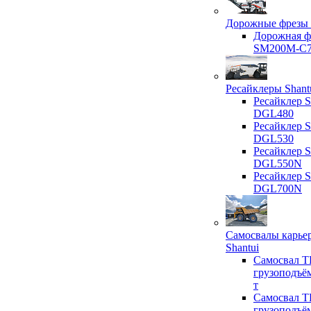
Дорожные фрезы 
Дорожная ф
SM200M-C
Ресайклеры Shant
Ресайклер S
DGL480
Ресайклер S
DGL530
Ресайклер S
DGL550N
Ресайклер S
DGL700N
Самосвалы карье
Shantui
Самосвал T
грузоподъё
т
Самосвал T
грузоподъё