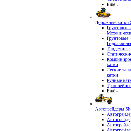
Ещё
Дорожные катки S
Грунтовые -
Механичес
Грунтовые -
Гидравличе
Тандемные
Статически
Комбиниро
катки
Легкие тан
катки
Ручные кат
Траншейные
Ещё
Автогрейдеры Sha
Автогрейде
Автогрейде
Автогрейде
Автогрейде