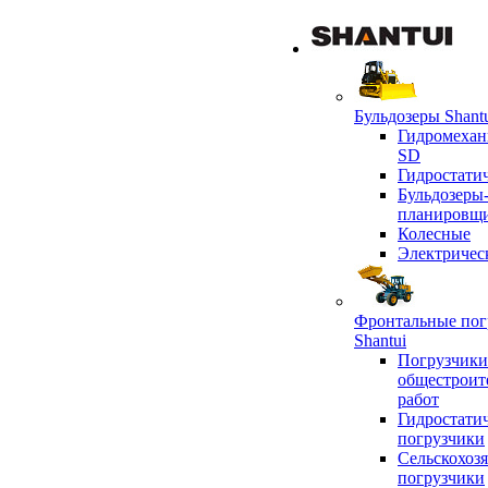
Бульдозеры Shant
Гидромехан
SD
Гидростати
Бульдозеры
планировщ
Колесные
Электричес
Фронтальные пог
Shantui
Погрузчики
общестроит
работ
Гидростати
погрузчики
Сельскохоз
погрузчики