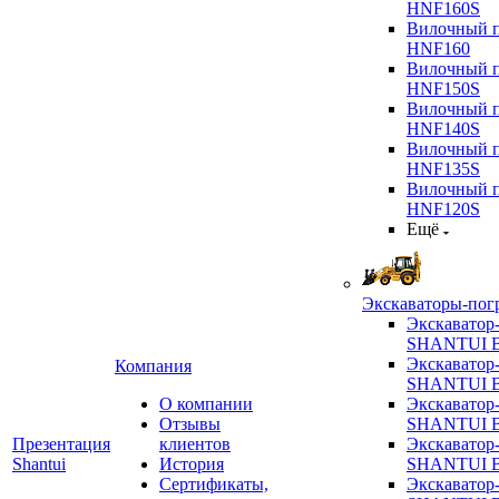
HNF160S
Вилочный п
HNF160
Вилочный п
HNF150S
Вилочный п
HNF140S
Вилочный п
HNF135S
Вилочный п
HNF120S
Ещё
Экскаваторы-пог
Экскаватор
SHANTUI B
Экскаватор
Компания
SHANTUI 
О компании
Экскаватор
Отзывы
SHANTUI 
Презентация
клиентов
Экскаватор
Shantui
История
SHANTUI 
Сертификаты,
Экскаватор