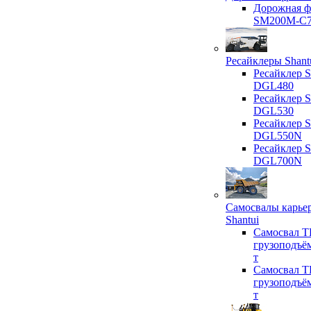
Дорожная ф
SM200M-C
Ресайклеры Shant
Ресайклер S
DGL480
Ресайклер S
DGL530
Ресайклер S
DGL550N
Ресайклер S
DGL700N
Самосвалы карье
Shantui
Самосвал T
грузоподъё
т
Самосвал T
грузоподъё
т