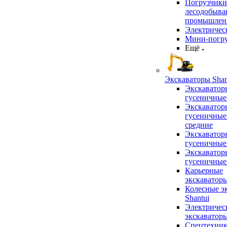
Погрузчики
лесодобыв
промышлен
Электричес
Мини-погр
Ещё
Экскаваторы Shan
Экскаватор
гусеничные
Экскаватор
гусеничные
средние
Экскаватор
гусеничные
Экскаватор
гусеничные
Карьерные
экскаватор
Колесные э
Shantui
Электричес
экскаватор
Спецтехник