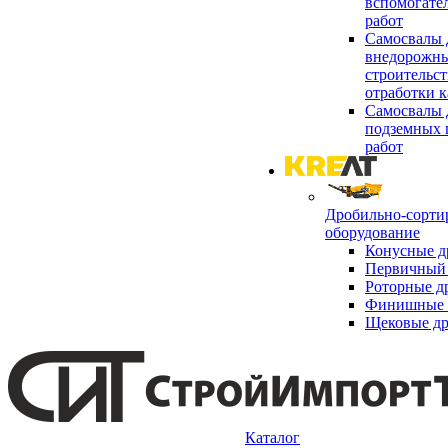
вспомогате
работ
Самосвалы 
внедорожны
строительст
отработки к
Самосвалы 
подземных 
работ
Дробильно-сорти
оборудование
Конусные д
Первичный 
Роторные д
Финишные 
Щековые д
Каталог