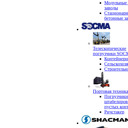
Модульные 
заводы
Стационар
бетонные з
Телескопические
погрузчики SO
Контейнер
Сельскохоз
Строительн
Портовая техни
Погрузчики
штабелиров
пустых кон
Ричстакер