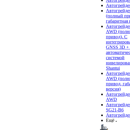
Автогрейде
Автогрейде
Автогрейде
(полный пр
габаритная 
Автогрейде
AWD (полн
привод). С
интегриров
GNSS 3D +
автоматиче
системой
нивелирова
Shantui
Автогрейде
AWD (полн
привод, габ
версия)
Автогрейде
AWD
Автогрейдер
SG21-B6
Автогрейде
Ещё