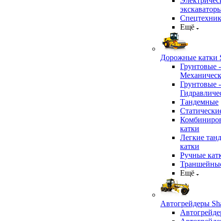
Электричес
экскаватор
Спецтехник
Ещё
Дорожные катки S
Грунтовые -
Механичес
Грунтовые -
Гидравличе
Тандемные
Статически
Комбиниро
катки
Легкие тан
катки
Ручные кат
Траншейные
Ещё
Автогрейдеры Sha
Автогрейде