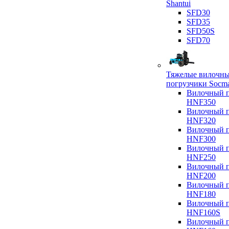
Shantui
SFD30
SFD35
SFD50S
SFD70
Тяжелые вилочн
погрузчики Socm
Вилочный п
HNF350
Вилочный п
HNF320
Вилочный п
HNF300
Вилочный п
HNF250
Вилочный п
HNF200
Вилочный п
HNF180
Вилочный п
HNF160S
Вилочный п