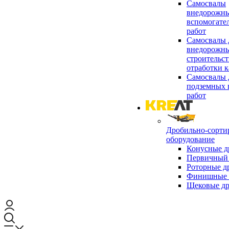
Самосвалы
внедорожны
вспомогате
работ
Самосвалы 
внедорожны
строительст
отработки к
Самосвалы 
подземных 
работ
Дробильно-сорти
оборудование
Конусные д
Первичный 
Роторные д
Финишные 
Щековые д