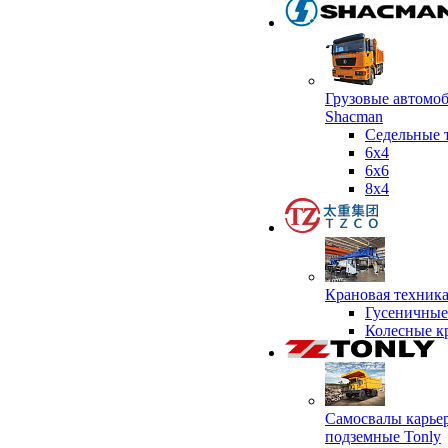
Грузовые автомо
Shacman
Седельные 
6х4
6x6
8x4
Крановая техник
Гусеничные
Колесные к
Самосвалы карье
подземные Tonly