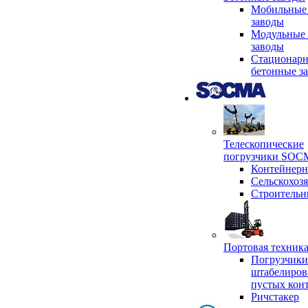
Мобильные
заводы
Модульные 
заводы
Стационар
бетонные з
Телескопические
погрузчики SO
Контейнер
Сельскохоз
Строительн
Портовая техни
Погрузчики
штабелиров
пустых кон
Ричстакер