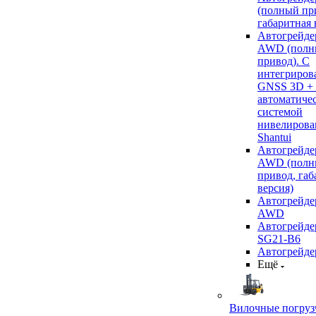
(полный пр
габаритная 
Автогрейде
AWD (полн
привод). С
интегриров
GNSS 3D +
автоматиче
системой
нивелирова
Shantui
Автогрейде
AWD (полн
привод, габ
версия)
Автогрейде
AWD
Автогрейдер
SG21-B6
Автогрейде
Ещё
Вилочные погруз