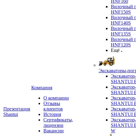
HNF160
Вилочный п
HNF150S
Вилочный п
HNF140S
Вилочный п
HNF135S
Вилочный п
HNF120S
Ещё
Экскаваторы-пог
Экскаватор
SHANTUI B
Экскаватор
Компания
SHANTUI 
О компании
Экскаватор
Отзывы
SHANTUI 
Презентация
клиентов
Экскаватор
Shantui
История
SHANTUI 
Сертификаты,
Экскаватор
лицензии
SHANTUI 
Вакансии
W