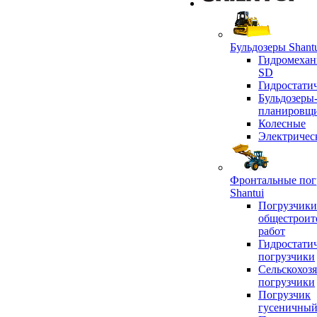
Бульдозеры Shant
Гидромехан
SD
Гидростати
Бульдозеры
планировщ
Колесные
Электричес
Фронтальные пог
Shantui
Погрузчики
общестроит
работ
Гидростати
погрузчики
Сельскохоз
погрузчики
Погрузчик
гусеничны