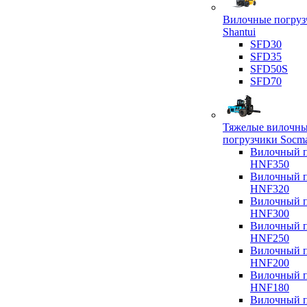
Вилочные погруз
Shantui
SFD30
SFD35
SFD50S
SFD70
Тяжелые вилочн
погрузчики Socm
Вилочный п
HNF350
Вилочный п
HNF320
Вилочный п
HNF300
Вилочный п
HNF250
Вилочный п
HNF200
Вилочный п
HNF180
Вилочный п