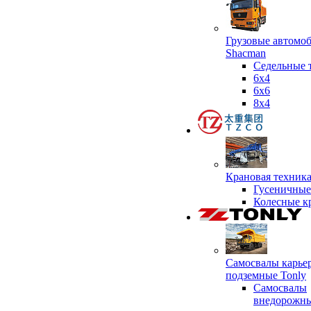
Грузовые автомо
Shacman
Седельные 
6х4
6x6
8x4
Крановая техник
Гусеничные
Колесные к
Самосвалы карье
подземные Tonly
Самосвалы
внедорожны