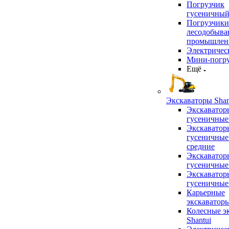
Погрузчик
гусеничны
Погрузчики
лесодобыв
промышлен
Электричес
Мини-погр
Ещё
Экскаваторы Shan
Экскаватор
гусеничные
Экскаватор
гусеничные
средние
Экскаватор
гусеничные
Экскаватор
гусеничные
Карьерные
экскаватор
Колесные э
Shantui