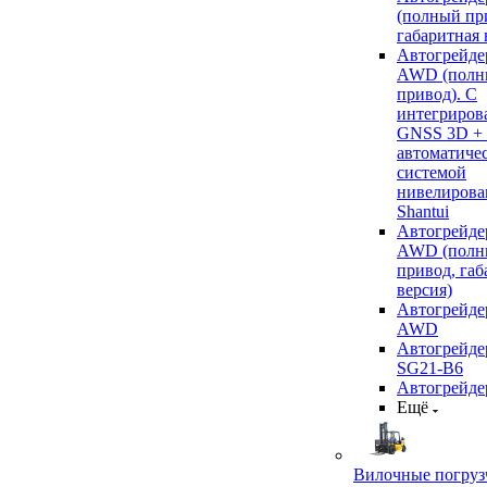
(полный пр
габаритная 
Автогрейде
AWD (полн
привод). С
интегриров
GNSS 3D +
автоматиче
системой
нивелирова
Shantui
Автогрейде
AWD (полн
привод, габ
версия)
Автогрейде
AWD
Автогрейдер
SG21-B6
Автогрейде
Ещё
Вилочные погруз