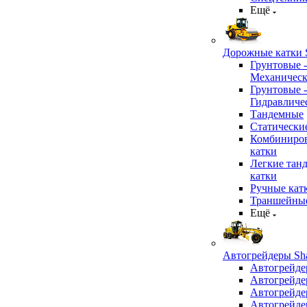
Ещё
Дорожные катки S
Грунтовые -
Механичес
Грунтовые -
Гидравличе
Тандемные
Статически
Комбиниро
катки
Легкие тан
катки
Ручные кат
Траншейные
Ещё
Автогрейдеры Sha
Автогрейде
Автогрейде
Автогрейде
Автогрейде