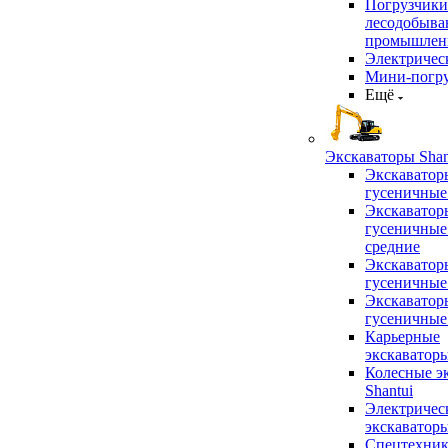
Погрузчики
лесодобыв
промышлен
Электричес
Мини-погр
Ещё
Экскаваторы Shan
Экскаватор
гусеничные
Экскаватор
гусеничные
средние
Экскаватор
гусеничные
Экскаватор
гусеничные
Карьерные
экскаватор
Колесные э
Shantui
Электричес
экскаватор
Спецтехник