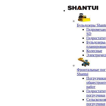
Бульдозеры Shant
Гидромехан
SD
Гидростати
Бульдозеры
планировщ
Колесные
Электричес
Фронтальные пог
Shantui
Погрузчики
общестроит
работ
Гидростати
погрузчики
Сельскохоз
погрузчики