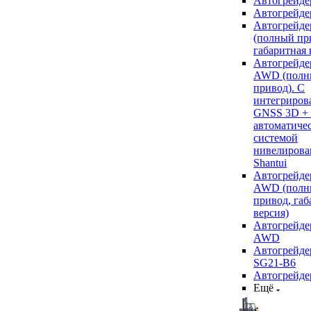
Автогрейде
Автогрейде
Автогрейде
(полный пр
габаритная 
Автогрейде
AWD (полн
привод). С
интегриров
GNSS 3D +
автоматиче
системой
нивелирова
Shantui
Автогрейде
AWD (полн
привод, габ
версия)
Автогрейде
AWD
Автогрейдер
SG21-B6
Автогрейде
Ещё