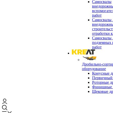
Самосвалы
внедорожны
вспомогате
работ
Самосвалы 
внедорожны
строительст
отработки к
Самосвалы 
подземных 
работ
Дробильно-сорти
оборудование
Конусные д
Первичный 
Роторные д
Финишные 
Щековые д