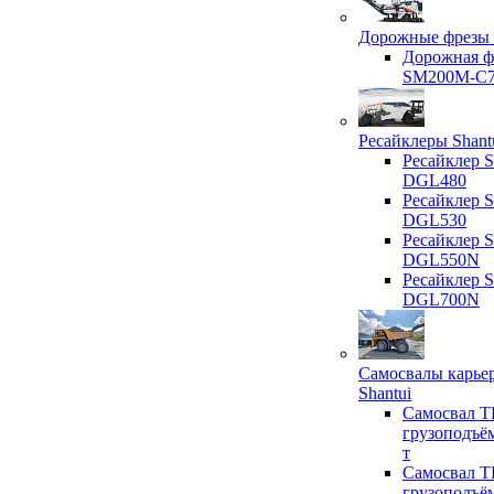
Дорожные фрезы 
Дорожная ф
SM200M-C
Ресайклеры Shant
Ресайклер S
DGL480
Ресайклер S
DGL530
Ресайклер S
DGL550N
Ресайклер S
DGL700N
Самосвалы карье
Shantui
Самосвал T
грузоподъё
т
Самосвал T
грузоподъё