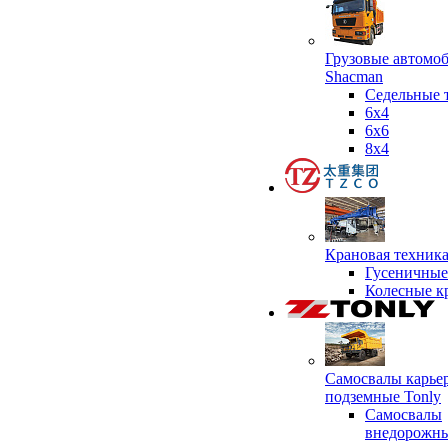
Грузовые автомо
Shacman
Седельные 
6х4
6x6
8x4
Крановая техник
Гусеничные
Колесные к
Самосвалы карье
подземные Tonly
Самосвалы
внедорожны