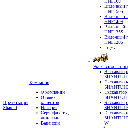
HNF160
Вилочный п
HNF150S
Вилочный п
HNF140S
Вилочный п
HNF135S
Вилочный п
HNF120S
Ещё
Экскаваторы-пог
Экскаватор
SHANTUI B
Экскаватор
Компания
SHANTUI 
О компании
Экскаватор
Отзывы
SHANTUI 
Презентация
клиентов
Экскаватор
Shantui
История
SHANTUI 
Сертификаты,
Экскаватор
лицензии
SHANTUI 
Вакансии
W