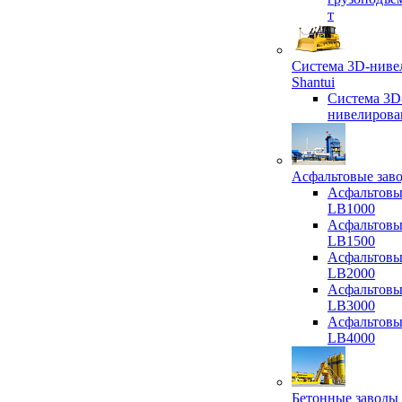
т
Система 3D-ниве
Shantui
Система 3D
нивелирова
Асфальтовые зав
Асфальтовы
LB1000
Асфальтовы
LB1500
Асфальтовы
LB2000
Асфальтовы
LB3000
Асфальтовы
LB4000
Бетонные заводы