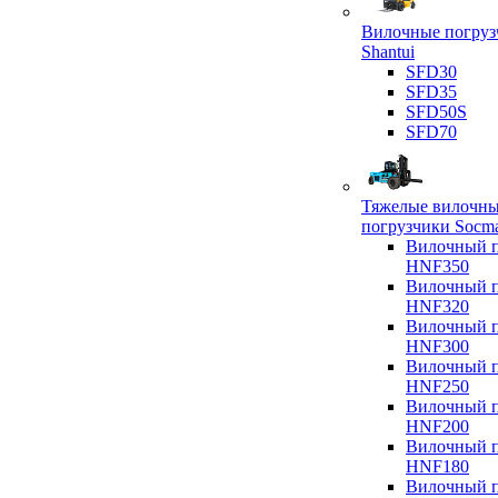
Вилочные погруз
Shantui
SFD30
SFD35
SFD50S
SFD70
Тяжелые вилочн
погрузчики Socm
Вилочный п
HNF350
Вилочный п
HNF320
Вилочный п
HNF300
Вилочный п
HNF250
Вилочный п
HNF200
Вилочный п
HNF180
Вилочный п