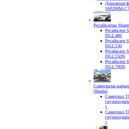
Дорожная ф
SM200M-C
Ресайклеры Shant
Ресайклер S
DGL480
Ресайклер S
DGL530
Ресайклер S
DGL550N
Ресайклер S
DGL700N
Самосвалы карье
Shantui
Самосвал T
грузоподъё
т
Самосвал T
грузоподъё
т