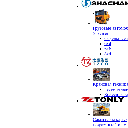
Грузовые автомо
Shacman
Седельные 
6х4
6x6
8x4
Крановая техник
Гусеничные
Колесные к
Самосвалы карье
подземные Tonly