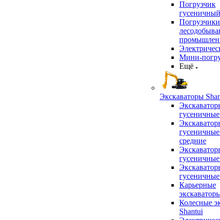
Погрузчик
гусеничны
Погрузчики
лесодобыв
промышлен
Электричес
Мини-погр
Ещё
Экскаваторы Shan
Экскаватор
гусеничные
Экскаватор
гусеничные
средние
Экскаватор
гусеничные
Экскаватор
гусеничные
Карьерные
экскаватор
Колесные э
Shantui