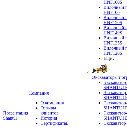
HNF160S
Вилочный п
HNF160
Вилочный п
HNF150S
Вилочный п
HNF140S
Вилочный п
HNF135S
Вилочный п
HNF120S
Ещё
Экскаваторы-пог
Экскаватор
SHANTUI B
Экскаватор
Компания
SHANTUI 
О компании
Экскаватор
Отзывы
SHANTUI 
Презентация
клиентов
Экскаватор
Shantui
История
SHANTUI 
Сертификаты,
Экскаватор