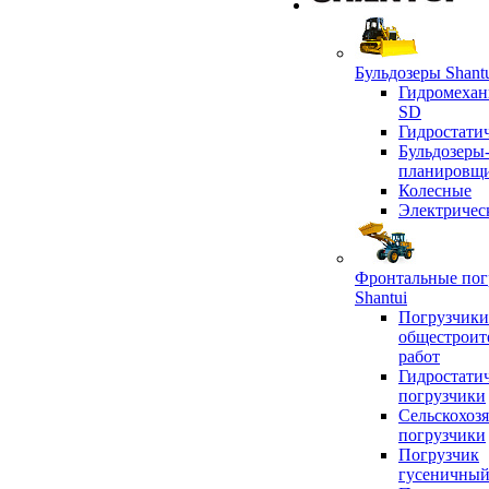
Бульдозеры Shant
Гидромехан
SD
Гидростати
Бульдозеры
планировщ
Колесные
Электричес
Фронтальные пог
Shantui
Погрузчики
общестроит
работ
Гидростати
погрузчики
Сельскохоз
погрузчики
Погрузчик
гусеничны