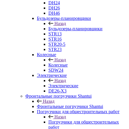
DH24
DH26
DH46
Бульдозеры-планировщики
Назад
Бульдозеры-планировщики
STR13
STR16
STR20-5
STR23
Колесные
Назад
Колесные
SDW24
Электрические
Назад
Электрические
DE26-X3
Фронтальные погрузчики Shantui
Назад
Фронтальные погрузчики Shantui
Погрузчики для общестроительных работ
Назад
Погрузчики для общестроительных
работ