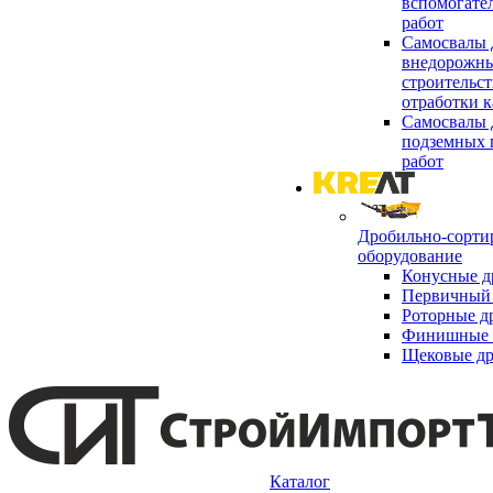
вспомогате
работ
Самосвалы 
внедорожны
строительст
отработки к
Самосвалы 
подземных 
работ
Дробильно-сорти
оборудование
Конусные д
Первичный 
Роторные д
Финишные 
Щековые д
Каталог