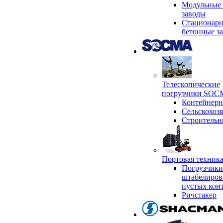
Модульные 
заводы
Стационар
бетонные з
Телескопические
погрузчики SO
Контейнер
Сельскохоз
Строительн
Портовая техни
Погрузчики
штабелиров
пустых кон
Ричстакер