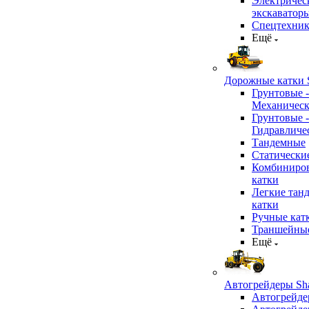
Электричес
экскаватор
Спецтехник
Ещё
Дорожные катки S
Грунтовые -
Механичес
Грунтовые -
Гидравличе
Тандемные
Статически
Комбиниро
катки
Легкие тан
катки
Ручные кат
Траншейные
Ещё
Автогрейдеры Sha
Автогрейде