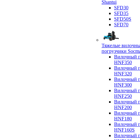
Shantui
SFD30
SFD35
SFD50S
SFD70
Тяжелые вилочн
погрузчики Socm
Вилочный п
HNF350
Вилочный п
HNF320
Вилочный п
HNF300
Вилочный п
HNF250
Вилочный п
HNF200
Вилочный п
HNF180
Вилочный п
HNF160S
Вилочный п