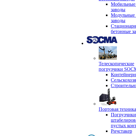
Мобильные
заводы
Модульные 
заводы
Стационар
бетонные з
Телескопические
погрузчики SO
Контейнер
Сельскохоз
Строительн
Портовая техни
Погрузчики
штабелиров
пустых кон
Ричстакер