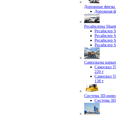
Дорожные фрезы 
Дорожная 
Ресайклеры Shant
Ресайклер 
Ресайклер 
Ресайклер 
Ресайклер 
Самосвалы карьер
Самосвал T
220 т
Самосвал T
138 т
Система 3D-нивел
Система 3D