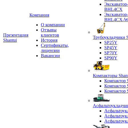
Экскаватор
BHL4CX
Экскаватор
Компания
BHL4CX-
О компании
Отзывы
Презентация
клиентов
Трубоукладчики S
Shantui
История
SP25Y
Сертификаты,
SP45Y
лицензии
SP70Y
Вакансии
SP90Y
Компакторы Shant
Компактор
Компактор
Компактор
Асфальтоукладчик
Асфальтоук
Асфальтоук
Асфальтоук