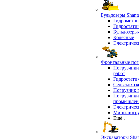
Бульдозеры Shant
Гидромехан
Гидростати
Бульдозеры
Колесные
Электричес
Фронтальные погр
Погрузчики
работ
Гидростати
Сельскохоз
Погрузчик 
Погрузчики
промышлен
Электричес
Мини-погр
Ещё
Экскаваторы Shan