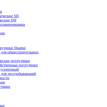
ui
ические SD
ческие DH
-планировщики
кие
узчики Shantui
 для общестроительных
ческие погрузчики
яйственные погрузчики
гусеничный
 для лесодобывающей
ности
кие
узчики
tui