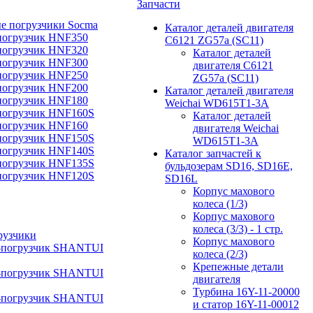
Запчасти
е погрузчики Socma
Каталог деталей двигателя
погрузчик HNF350
C6121 ZG57a (SC11)
погрузчик HNF320
Каталог деталей
погрузчик HNF300
двигателя C6121
погрузчик HNF250
ZG57a (SC11)
погрузчик HNF200
Каталог деталей двигателя
погрузчик HNF180
Weichai WD615T1-3A
погрузчик HNF160S
Каталог деталей
погрузчик HNF160
двигателя Weichai
погрузчик HNF150S
WD615T1-3A
погрузчик HNF140S
Каталог запчастей к
погрузчик HNF135S
бульдозерам SD16, SD16E,
погрузчик HNF120S
SD16L
Корпус махового
колеса (1/3)
Корпус махового
колеса (3/3) - 1 стр.
рузчики
Корпус махового
-погрузчик SHANTUI
колеса (2/3)
Крепежные детали
-погрузчик SHANTUI
двигателя
Турбина 16Y-11-20000
-погрузчик SHANTUI
и статор 16Y-11-00012