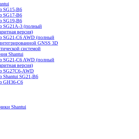
ntui
р SG15-B6
р SG17-B6
р SG19-B6
р SG21А-3 (полный
аритная версия)
ер SG21-C6 AWD (полный
 интегрированной GNSS 3D
атической системой
ия Shantui
ер SG21-C6 AWD (полный
аритная версия)
ер SG27C6-AWD
р Shantui SG21-B6
р GH36-C6
ики Shantui