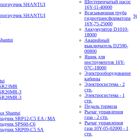
Шестеренчатый насос
-погрузчик SHANTUI
16Y-11-40000
Всасывающая труба
-погрузчик SHANTUI
У
гидротрансформатора
W
16Y-75-25000
Аккумулятор D1010-
18000
hantui
Аварийный
выключатель D2590-
00800
Ящик для
инструментов 16Y-
07С-18000
Электрооборудование
кабины
ui
Электросистема - 2
 SR23MR
стр.
 SR26MR-3
Электросистема - 1
 SR28MR-3
стр.
Педаль тормоза
Рычаг управления
и Shantui
газа - 2 стр.
ладчик SRP12-C5 EA / МА
Рычаг управления
ладчик SPS60-C6
газа 10Y-05-02000 - 1
ладчик SRP09-C5 SA
стр.