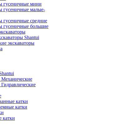
ы гусеничные мини
ы гусеничные малые-
ы гусеничные средние
ы гусеничные большие
экскаваторы
скаваторы Shantui
кие экскаваторы
а
hantui
- Механические
- Гидравлические
е
анные катки
демные катки
ки
 катки