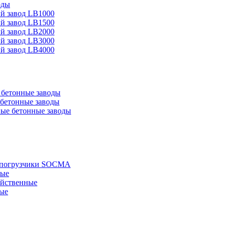
оды
й завод LB1000
й завод LB1500
й завод LB2000
й завод LB3000
й завод LB4000
бетонные заводы
бетонные заводы
ые бетонные заводы
е погрузчики SOCMA
ные
яйственные
ые