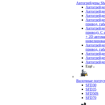
Автогрейдеры Sha
Автогрейде
Автогрейде
Автогрейде
Автогрейде
привод, габ
Автогрейд
привод). С
+ 2D автом
нивелирован
Автогрейд
привод, габ
Автогрейд
Автогрейде
Автогрейде
Ещё
Вилочные погрузч
SFD30
SFD35
SFD50S
SFD70