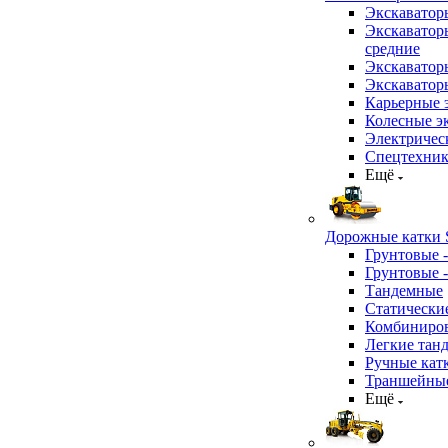
Экскаватор
Экскаватор
средние
Экскаватор
Экскаватор
Карьерные 
Колесные эк
Электричес
Спецтехник
Ещё
Дорожные катки S
Грунтовые 
Грунтовые 
Тандемные
Статически
Комбиниров
Легкие тан
Ручные кат
Траншейные
Ещё