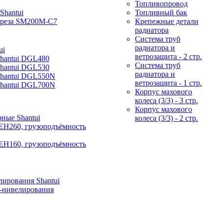
Топливопровод
Shantui
Топливный бак
фреза SM200M-C7
Крепежные детали
радиатора
Система труб
радиатора и
ui
ветрозащита - 2 стр.
Shantui DGL480
Система труб
Shantui DGL530
радиатора и
Shantui DGL550N
ветрозащита - 1 стр.
Shantui DGL700N
Корпус махового
колеса (3/3) - 3 стр.
Корпус махового
ные Shantui
колеса (3/3) - 2 стр.
EH260, грузоподъёмность
EH160, грузоподъёмность
ирования Shantui
-нивелирования