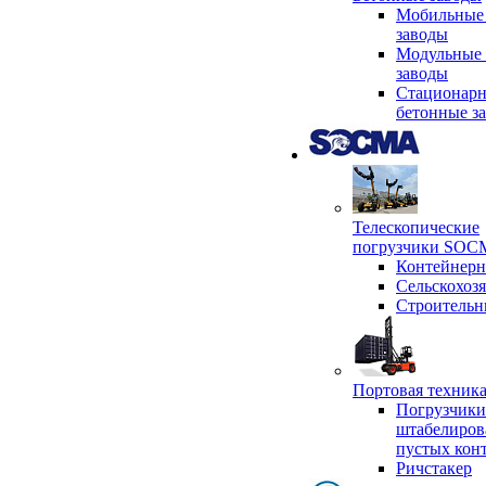
Мобильные
заводы
Модульные 
заводы
Стационар
бетонные з
Телескопические
погрузчики SO
Контейнер
Сельскохоз
Строительн
Портовая техни
Погрузчики
штабелиров
пустых кон
Ричстакер