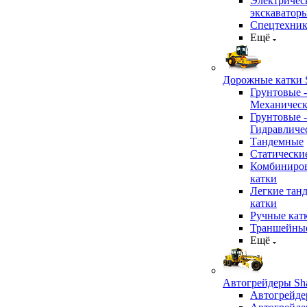
Электричес
экскаватор
Спецтехник
Ещё
Дорожные катки S
Грунтовые -
Механичес
Грунтовые -
Гидравличе
Тандемные
Статически
Комбиниро
катки
Легкие тан
катки
Ручные кат
Траншейные
Ещё
Автогрейдеры Sha
Автогрейде