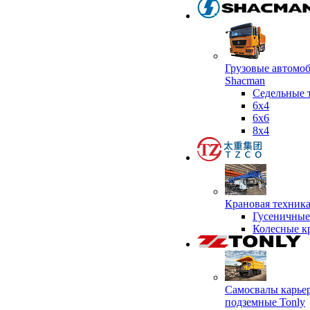
Грузовые автомо
Shacman
Седельные 
6х4
6x6
8x4
Крановая техник
Гусеничные
Колесные к
Самосвалы карье
подземные Tonly