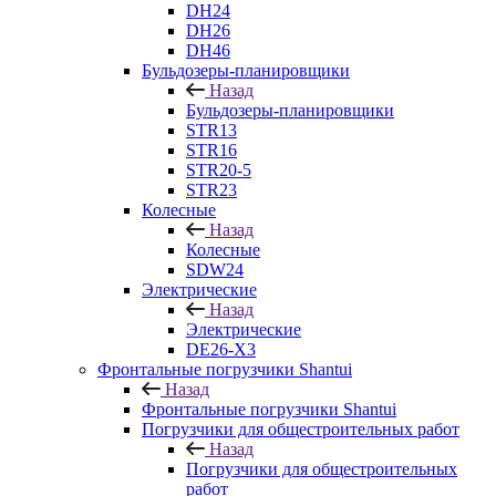
DH24
DH26
DH46
Бульдозеры-планировщики
Назад
Бульдозеры-планировщики
STR13
STR16
STR20-5
STR23
Колесные
Назад
Колесные
SDW24
Электрические
Назад
Электрические
DE26-X3
Фронтальные погрузчики Shantui
Назад
Фронтальные погрузчики Shantui
Погрузчики для общестроительных работ
Назад
Погрузчики для общестроительных
работ