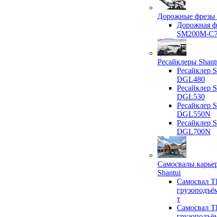
Дорожные фрезы 
Дорожная ф
SM200M-C
Ресайклеры Shant
Ресайклер S
DGL480
Ресайклер S
DGL530
Ресайклер S
DGL550N
Ресайклер S
DGL700N
Самосвалы карье
Shantui
Самосвал T
грузоподъё
т
Самосвал T
грузоподъё