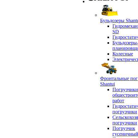
Бульдозеры Shant
Гидромехан
SD
Гидростати
Бульдозеры
планировщ
Колесные
Электричес
Фронтальные пог
Shantui
Погрузчики
общестроит
работ
Гидростати
погрузчики
Сельскохоз
погрузчики
Погрузчик
гусеничны