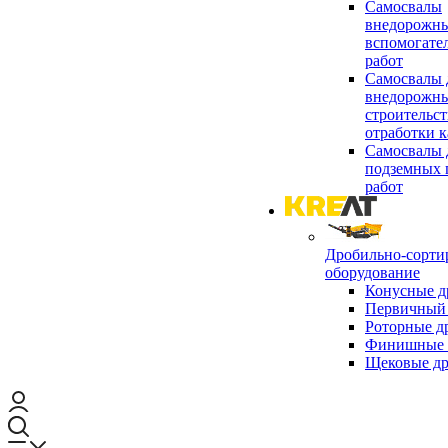
Самосвалы
внедорожны
вспомогате
работ
Самосвалы 
внедорожны
строительст
отработки к
Самосвалы 
подземных 
работ
Дробильно-сорти
оборудование
Конусные д
Первичный 
Роторные д
Финишные 
Щековые д