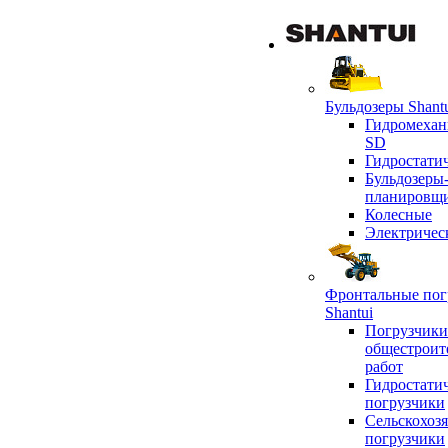
Бульдозеры Shant
Гидромехан
SD
Гидростати
Бульдозеры
планировщ
Колесные
Электричес
Фронтальные пог
Shantui
Погрузчики
общестроит
работ
Гидростати
погрузчики
Сельскохоз
погрузчики