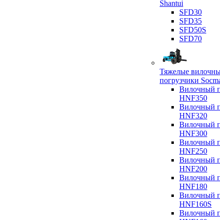
Shantui
SFD30
SFD35
SFD50S
SFD70
Тяжелые вилочн
погрузчики Socm
Вилочный п
HNF350
Вилочный п
HNF320
Вилочный п
HNF300
Вилочный п
HNF250
Вилочный п
HNF200
Вилочный п
HNF180
Вилочный п
HNF160S
Вилочный п