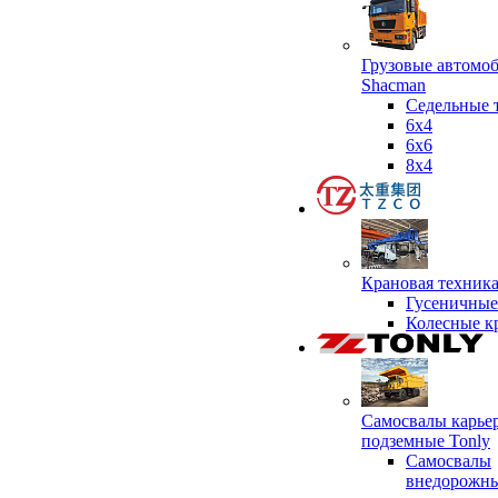
Грузовые автомо
Shacman
Седельные 
6х4
6x6
8x4
Крановая техник
Гусеничные
Колесные к
Самосвалы карье
подземные Tonly
Самосвалы
внедорожны