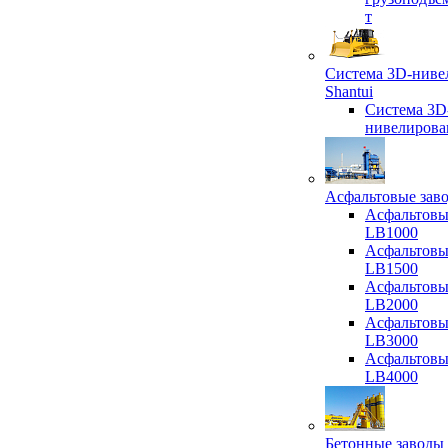
т
Система 3D-ниве
Shantui
Система 3D
нивелирова
Асфальтовые зав
Асфальтовы
LB1000
Асфальтовы
LB1500
Асфальтовы
LB2000
Асфальтовы
LB3000
Асфальтовы
LB4000
Бетонные заводы