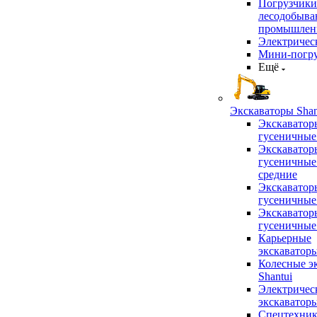
Погрузчики
лесодобыв
промышлен
Электричес
Мини-погр
Ещё
Экскаваторы Shan
Экскаватор
гусеничные
Экскаватор
гусеничные
средние
Экскаватор
гусеничные
Экскаватор
гусеничные
Карьерные
экскаватор
Колесные э
Shantui
Электричес
экскаватор
Спецтехник