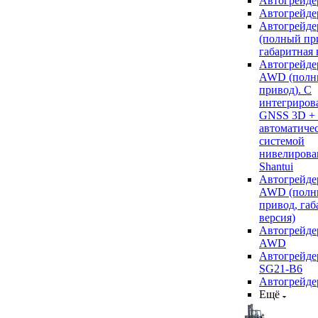
Автогрейде
Автогрейде
Автогрейде
(полный пр
габаритная 
Автогрейде
AWD (полн
привод). С
интегриров
GNSS 3D +
автоматиче
системой
нивелирова
Shantui
Автогрейде
AWD (полн
привод, габ
версия)
Автогрейде
AWD
Автогрейдер
SG21-B6
Автогрейде
Ещё