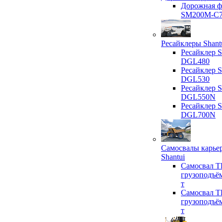
Дорожная ф
SM200M-C
Ресайклеры Shant
Ресайклер S
DGL480
Ресайклер S
DGL530
Ресайклер S
DGL550N
Ресайклер S
DGL700N
Самосвалы карье
Shantui
Самосвал T
грузоподъё
т
Самосвал T
грузоподъё
т