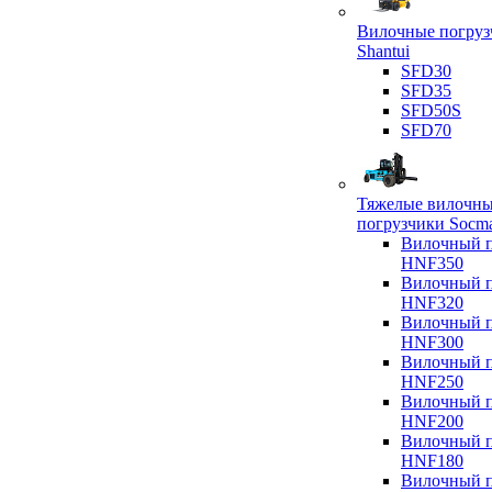
Вилочные погруз
Shantui
SFD30
SFD35
SFD50S
SFD70
Тяжелые вилочн
погрузчики Socm
Вилочный п
HNF350
Вилочный п
HNF320
Вилочный п
HNF300
Вилочный п
HNF250
Вилочный п
HNF200
Вилочный п
HNF180
Вилочный п