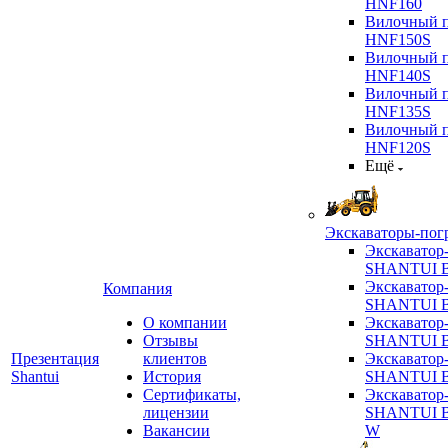
HNF160
Вилочный п
HNF150S
Вилочный п
HNF140S
Вилочный п
HNF135S
Вилочный п
HNF120S
Ещё
Экскаваторы-пог
Экскаватор
SHANTUI B
Экскаватор
Компания
SHANTUI 
О компании
Экскаватор
Отзывы
SHANTUI 
Презентация
клиентов
Экскаватор
Shantui
История
SHANTUI 
Сертификаты,
Экскаватор
лицензии
SHANTUI 
Вакансии
W