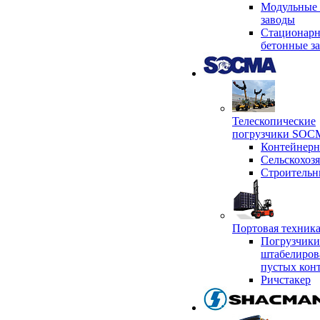
Модульные 
заводы
Стационар
бетонные з
Телескопические
погрузчики SO
Контейнер
Сельскохоз
Строительн
Портовая техни
Погрузчики
штабелиров
пустых кон
Ричстакер