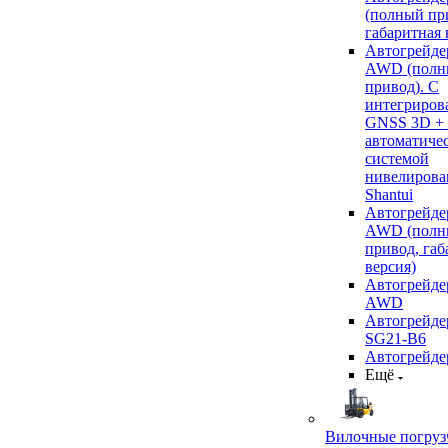
(полный пр
габаритная 
Автогрейде
AWD (полн
привод). С
интегриров
GNSS 3D +
автоматиче
системой
нивелирова
Shantui
Автогрейде
AWD (полн
привод, габ
версия)
Автогрейде
AWD
Автогрейдер
SG21-B6
Автогрейде
Ещё
Вилочные погруз