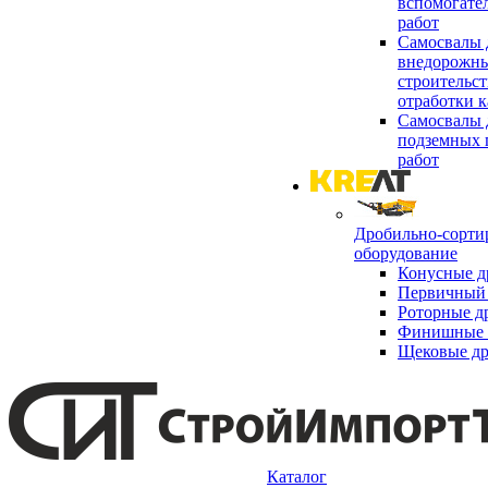
вспомогате
работ
Самосвалы 
внедорожны
строительст
отработки к
Самосвалы 
подземных 
работ
Дробильно-сорти
оборудование
Конусные д
Первичный 
Роторные д
Финишные 
Щековые д
Каталог