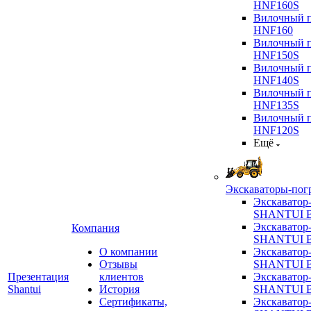
HNF160S
Вилочный п
HNF160
Вилочный п
HNF150S
Вилочный п
HNF140S
Вилочный п
HNF135S
Вилочный п
HNF120S
Ещё
Экскаваторы-пог
Экскаватор
SHANTUI B
Экскаватор
Компания
SHANTUI 
О компании
Экскаватор
Отзывы
SHANTUI 
Презентация
клиентов
Экскаватор
Shantui
История
SHANTUI 
Сертификаты,
Экскаватор