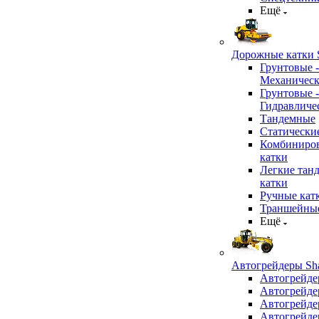
Ещё
Дорожные катки S
Грунтовые -
Механичес
Грунтовые -
Гидравличе
Тандемные
Статически
Комбиниро
катки
Легкие тан
катки
Ручные кат
Траншейные
Ещё
Автогрейдеры Sha
Автогрейде
Автогрейде
Автогрейде
Автогрейде