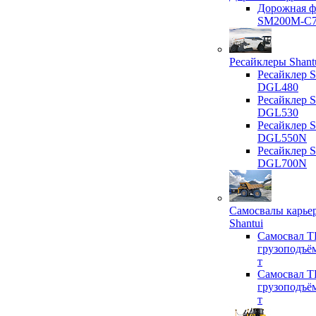
Дорожная ф
SM200M-C
Ресайклеры Shant
Ресайклер S
DGL480
Ресайклер S
DGL530
Ресайклер S
DGL550N
Ресайклер S
DGL700N
Самосвалы карье
Shantui
Самосвал T
грузоподъё
т
Самосвал T
грузоподъё
т