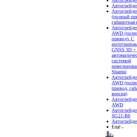
Автогрейде
Автогрейде
Автогрейде
(полный пр
габаритная 
Автогрейде
AWD (полн
привод). С
интегриров
GNSS 3D +
автоматиче
системой
нивелирова
Shantui
Автогрейде
AWD (полн
привод, габ
версия)
Автогрейде
AWD
Автогрейдер
SG21-B6
Автогрейде
Ещё