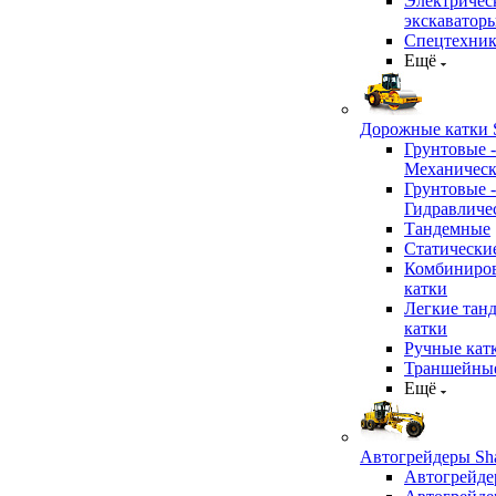
Электричес
экскаватор
Спецтехник
Ещё
Дорожные катки S
Грунтовые -
Механичес
Грунтовые -
Гидравличе
Тандемные
Статически
Комбиниро
катки
Легкие тан
катки
Ручные кат
Траншейные
Ещё
Автогрейдеры Sha
Автогрейде