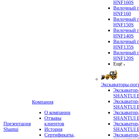
HNF160S
Вилочный п
HNF160
Вилочный п
HNF150S
Вилочный п
HNF140S
Вилочный п
HNF135S
Вилочный п
HNF120S
Ещё
Экскаваторы-пог
Экскаватор
SHANTUI B
Экскаватор
Компания
SHANTUI 
О компании
Экскаватор
Отзывы
SHANTUI 
Презентация
клиентов
Экскаватор
Shantui
История
SHANTUI 
Сертификаты,
Экскаватор