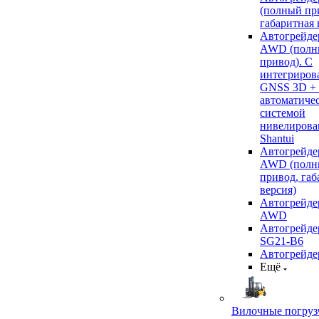
(полный пр
габаритная 
Автогрейде
AWD (полн
привод). С
интегриров
GNSS 3D +
автоматиче
системой
нивелирова
Shantui
Автогрейде
AWD (полн
привод, габ
версия)
Автогрейде
AWD
Автогрейдер
SG21-B6
Автогрейде
Ещё
Вилочные погруз