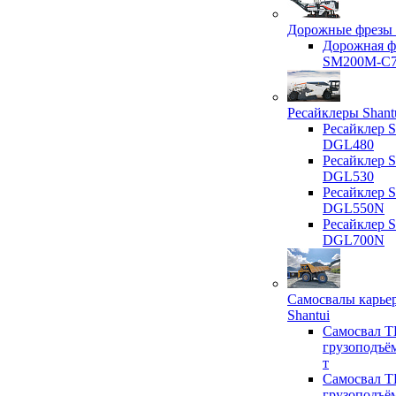
Дорожные фрезы 
Дорожная ф
SM200M-C
Ресайклеры Shant
Ресайклер S
DGL480
Ресайклер S
DGL530
Ресайклер S
DGL550N
Ресайклер S
DGL700N
Самосвалы карье
Shantui
Самосвал T
грузоподъё
т
Самосвал T
грузоподъё