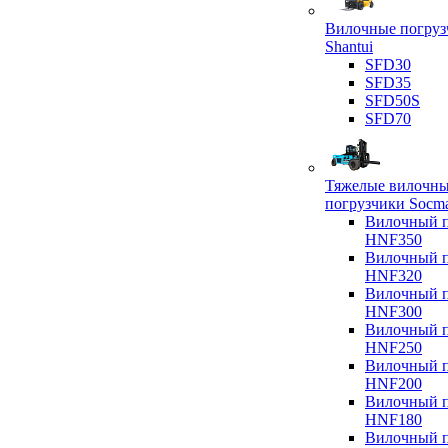
Вилочные погруз
Shantui
SFD30
SFD35
SFD50S
SFD70
Тяжелые вилочн
погрузчики Socm
Вилочный п
HNF350
Вилочный п
HNF320
Вилочный п
HNF300
Вилочный п
HNF250
Вилочный п
HNF200
Вилочный п
HNF180
Вилочный п