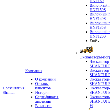
HNF160
Вилочный п
HNF150S
Вилочный п
HNF140S
Вилочный п
HNF135S
Вилочный п
HNF120S
Ещё
Экскаваторы-пог
Экскаватор
SHANTUI B
Экскаватор
Компания
SHANTUI 
О компании
Экскаватор
Отзывы
SHANTUI 
Презентация
клиентов
Экскаватор
Shantui
История
SHANTUI 
Сертификаты,
Экскаватор
лицензии
SHANTUI 
Вакансии
W