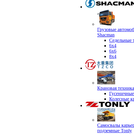
Грузовые автомо
Shacman
Седельные 
6х4
6x6
8x4
Крановая техник
Гусеничные
Колесные к
Самосвалы карье
подземные Tonly