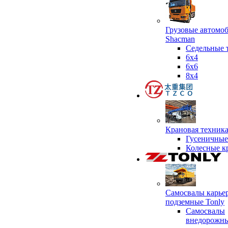
Грузовые автомо
Shacman
Седельные 
6х4
6x6
8x4
Крановая техник
Гусеничные
Колесные к
Самосвалы карье
подземные Tonly
Самосвалы
внедорожны