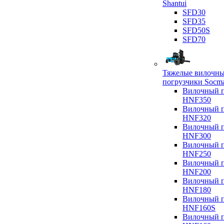
Shantui
SFD30
SFD35
SFD50S
SFD70
Тяжелые вилочн
погрузчики Socm
Вилочный п
HNF350
Вилочный п
HNF320
Вилочный п
HNF300
Вилочный п
HNF250
Вилочный п
HNF200
Вилочный п
HNF180
Вилочный п
HNF160S
Вилочный п