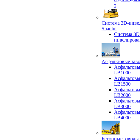
т
Система 3D-ниве
Shantui
Система 3D
нивелирова
Асфальтовые зав
Асфальтовы
LB1000
Асфальтовы
LB1500
Асфальтовы
LB2000
Асфальтовы
LB3000
Асфальтовы
LB4000
Бетонные заводы