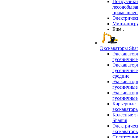
Погрузчики
лесодобыв
промышлен
Электричес
Мини-погр
Ещё
Экскаваторы Shan
Экскаватор
гусеничные
Экскаватор
гусеничные
средние
Экскаватор
гусеничные
Экскаватор
гусеничные
Карьерные
экскаватор
Колесные э
Shantui
Электричес
экскаватор
Спецтехник