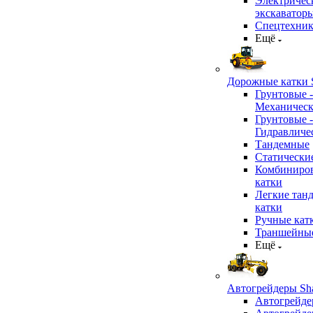
Электричес
экскаватор
Спецтехник
Ещё
Дорожные катки S
Грунтовые -
Механичес
Грунтовые -
Гидравличе
Тандемные
Статически
Комбиниро
катки
Легкие тан
катки
Ручные кат
Траншейные
Ещё
Автогрейдеры Sha
Автогрейде