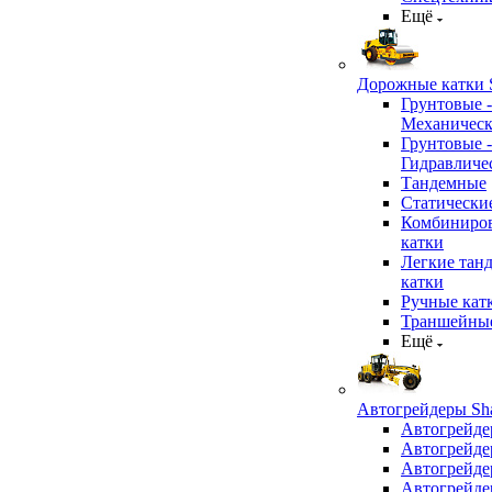
Ещё
Дорожные катки S
Грунтовые -
Механичес
Грунтовые -
Гидравличе
Тандемные
Статически
Комбиниро
катки
Легкие тан
катки
Ручные кат
Траншейные
Ещё
Автогрейдеры Sha
Автогрейде
Автогрейде
Автогрейде
Автогрейде