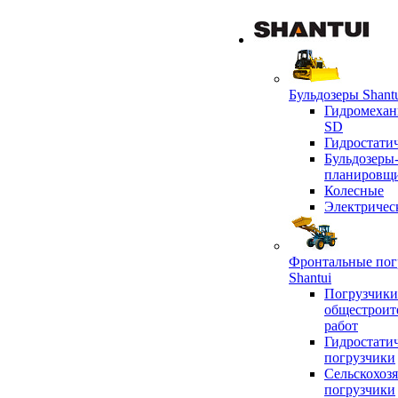
Бульдозеры Shant
Гидромехан
SD
Гидростати
Бульдозеры
планировщ
Колесные
Электричес
Фронтальные пог
Shantui
Погрузчики
общестроит
работ
Гидростати
погрузчики
Сельскохоз
погрузчики