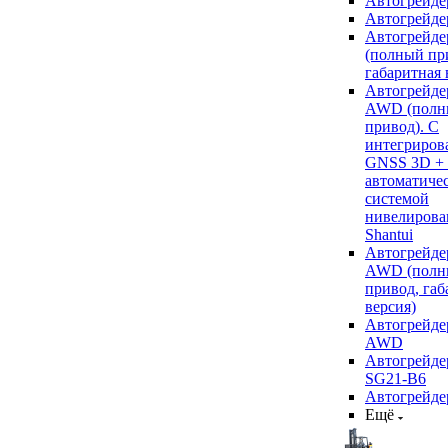
Автогрейде
Автогрейде
Автогрейде
(полный пр
габаритная 
Автогрейде
AWD (полн
привод). С
интегриров
GNSS 3D +
автоматиче
системой
нивелирова
Shantui
Автогрейде
AWD (полн
привод, габ
версия)
Автогрейде
AWD
Автогрейдер
SG21-B6
Автогрейде
Ещё