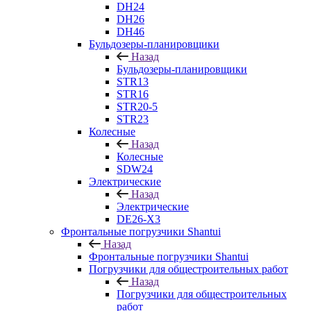
DH24
DH26
DH46
Бульдозеры-планировщики
Назад
Бульдозеры-планировщики
STR13
STR16
STR20-5
STR23
Колесные
Назад
Колесные
SDW24
Электрические
Назад
Электрические
DE26-X3
Фронтальные погрузчики Shantui
Назад
Фронтальные погрузчики Shantui
Погрузчики для общестроительных работ
Назад
Погрузчики для общестроительных
работ