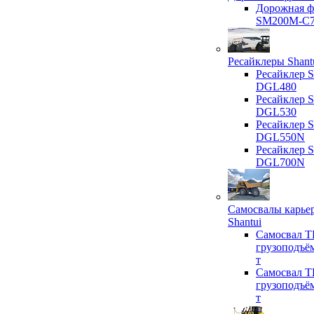
Дорожная ф
SM200M-C
Ресайклеры Shant
Ресайклер S
DGL480
Ресайклер S
DGL530
Ресайклер S
DGL550N
Ресайклер S
DGL700N
Самосвалы карье
Shantui
Самосвал T
грузоподъё
т
Самосвал T
грузоподъё
т