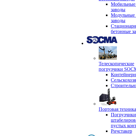
Мобильные
заводы
Модульные 
заводы
Стационар
бетонные з
Телескопические
погрузчики SO
Контейнер
Сельскохоз
Строительн
Портовая техни
Погрузчики
штабелиров
пустых кон
Ричстакер