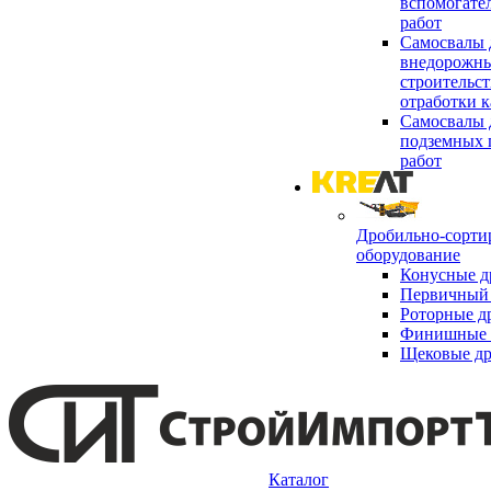
вспомогате
работ
Самосвалы 
внедорожны
строительст
отработки к
Самосвалы 
подземных 
работ
Дробильно-сорти
оборудование
Конусные д
Первичный 
Роторные д
Финишные 
Щековые д
Каталог