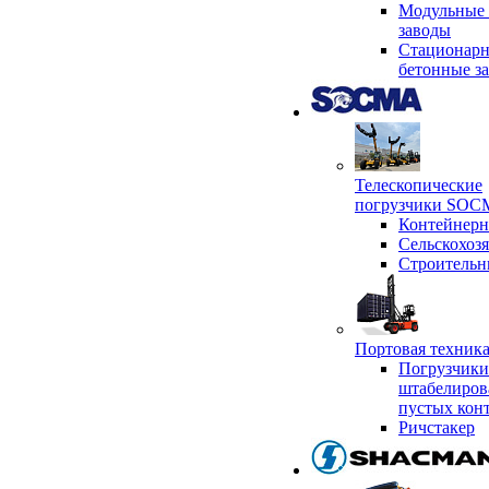
Модульные 
заводы
Стационар
бетонные з
Телескопические
погрузчики SO
Контейнер
Сельскохоз
Строительн
Портовая техни
Погрузчики
штабелиров
пустых кон
Ричстакер