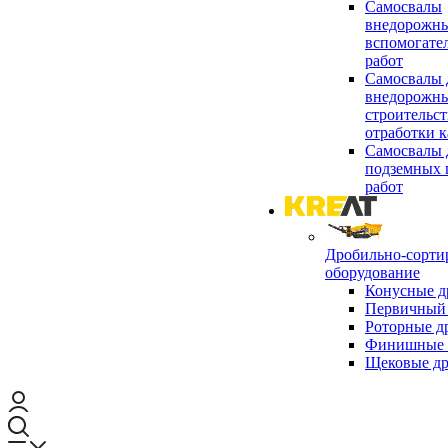
Самосвалы
внедорожны
вспомогате
работ
Самосвалы 
внедорожны
строительст
отработки к
Самосвалы 
подземных 
работ
Дробильно-сорти
оборудование
Конусные д
Первичный 
Роторные д
Финишные 
Щековые д