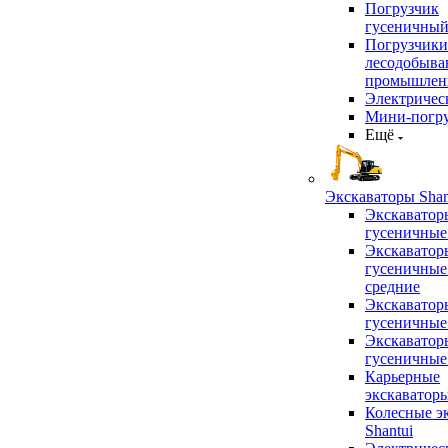
Погрузчик
гусеничны
Погрузчики
лесодобыв
промышлен
Электричес
Мини-погр
Ещё
Экскаваторы Shan
Экскаватор
гусеничные
Экскаватор
гусеничные
средние
Экскаватор
гусеничные
Экскаватор
гусеничные
Карьерные
экскаватор
Колесные э
Shantui