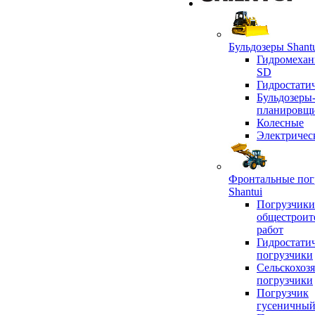
Бульдозеры Shant
Гидромехан
SD
Гидростати
Бульдозеры
планировщ
Колесные
Электричес
Фронтальные пог
Shantui
Погрузчики
общестроит
работ
Гидростати
погрузчики
Сельскохоз
погрузчики
Погрузчик
гусеничны