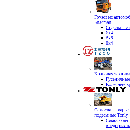
Грузовые автомо
Shacman
Седельные 
6х4
6x6
8x4
Крановая техник
Гусеничные
Колесные к
Самосвалы карье
подземные Tonly
Самосвалы
внедорожны