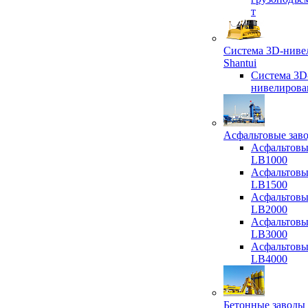
т
Система 3D-ниве
Shantui
Система 3D
нивелирова
Асфальтовые зав
Асфальтовы
LB1000
Асфальтовы
LB1500
Асфальтовы
LB2000
Асфальтовы
LB3000
Асфальтовы
LB4000
Бетонные заводы