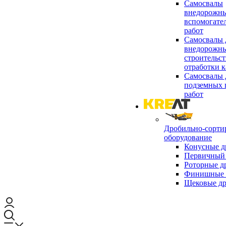
Самосвалы
внедорожны
вспомогате
работ
Самосвалы 
внедорожны
строительст
отработки к
Самосвалы 
подземных 
работ
Дробильно-сорти
оборудование
Конусные д
Первичный 
Роторные д
Финишные 
Щековые д