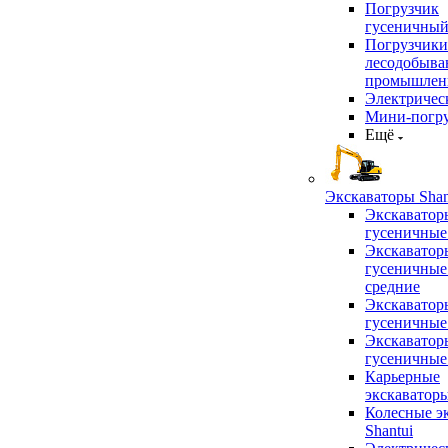
Погрузчик
гусеничны
Погрузчики
лесодобыв
промышлен
Электричес
Мини-погр
Ещё
Экскаваторы Shan
Экскаватор
гусеничные
Экскаватор
гусеничные
средние
Экскаватор
гусеничные
Экскаватор
гусеничные
Карьерные
экскаватор
Колесные э
Shantui