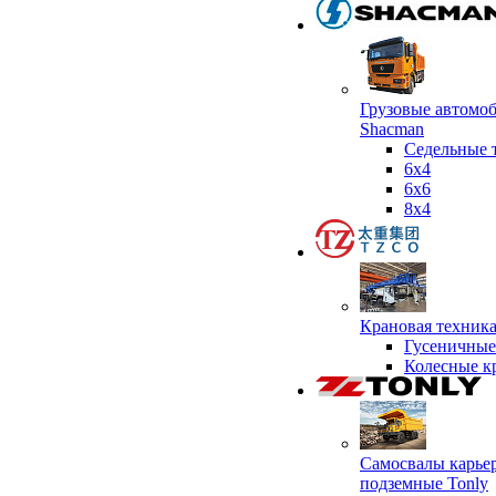
Грузовые автомо
Shacman
Седельные 
6х4
6x6
8x4
Крановая техник
Гусеничные
Колесные к
Самосвалы карье
подземные Tonly