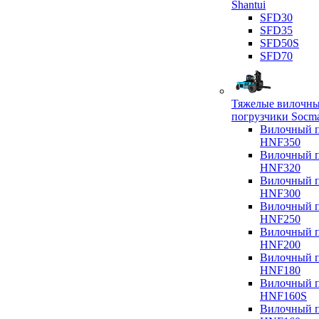
Shantui
SFD30
SFD35
SFD50S
SFD70
Тяжелые вилочн
погрузчики Socm
Вилочный п
HNF350
Вилочный п
HNF320
Вилочный п
HNF300
Вилочный п
HNF250
Вилочный п
HNF200
Вилочный п
HNF180
Вилочный п
HNF160S
Вилочный п