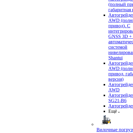
(полный пр
габаритная 
Автогрейде
AWD (полн
привод). С
интегриров
GNSS 3D +
автоматиче
системой
нивелирова
Shantui
Автогрейде
AWD (полн
привод, габ
версия)
Автогрейде
AWD
Автогрейдер
SG21-B6
Автогрейде
Ещё
Вилочные погруз