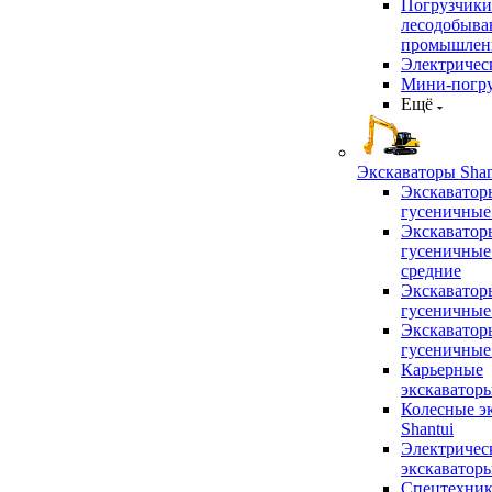
Погрузчики
лесодобыв
промышлен
Электричес
Мини-погр
Ещё
Экскаваторы Shan
Экскаватор
гусеничные
Экскаватор
гусеничные
средние
Экскаватор
гусеничные
Экскаватор
гусеничные
Карьерные
экскаватор
Колесные э
Shantui
Электричес
экскаватор
Спецтехник