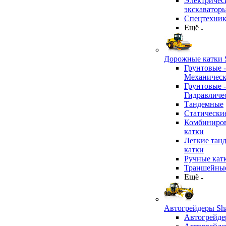
Электричес
экскаватор
Спецтехник
Ещё
Дорожные катки S
Грунтовые -
Механичес
Грунтовые -
Гидравличе
Тандемные
Статически
Комбиниро
катки
Легкие тан
катки
Ручные кат
Траншейные
Ещё
Автогрейдеры Sha
Автогрейде