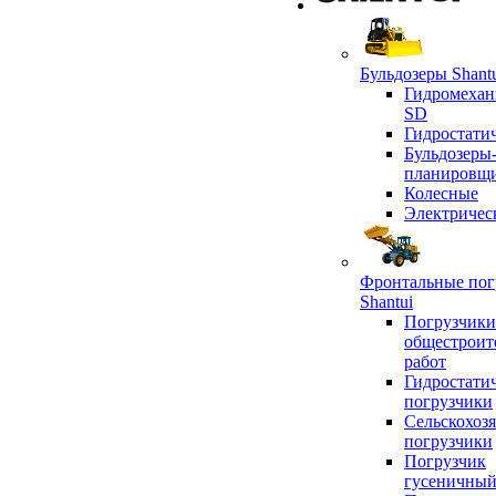
Бульдозеры Shant
Гидромехан
SD
Гидростати
Бульдозеры
планировщ
Колесные
Электричес
Фронтальные пог
Shantui
Погрузчики
общестроит
работ
Гидростати
погрузчики
Сельскохоз
погрузчики
Погрузчик
гусеничны