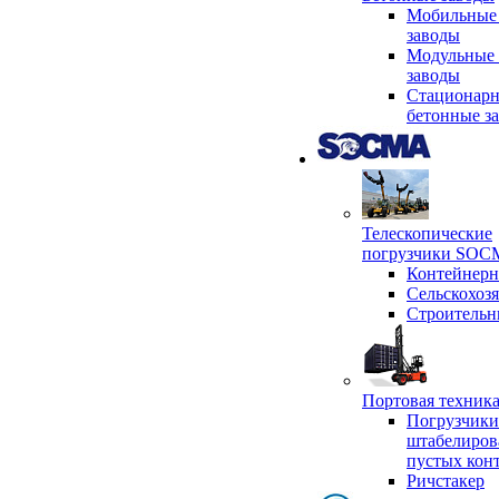
Мобильные
заводы
Модульные 
заводы
Стационар
бетонные з
Телескопические
погрузчики SO
Контейнер
Сельскохоз
Строительн
Портовая техни
Погрузчики
штабелиров
пустых кон
Ричстакер