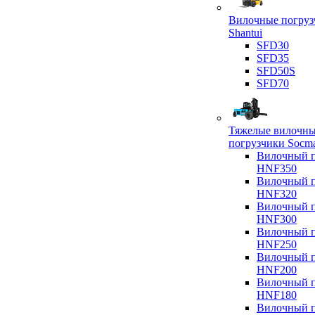
Вилочные погруз
Shantui
SFD30
SFD35
SFD50S
SFD70
Тяжелые вилочн
погрузчики Socm
Вилочный п
HNF350
Вилочный п
HNF320
Вилочный п
HNF300
Вилочный п
HNF250
Вилочный п
HNF200
Вилочный п
HNF180
Вилочный п