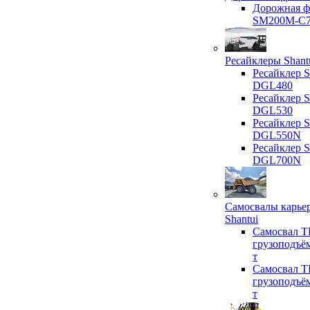
Дорожная ф
SM200M-C
Ресайклеры Shant
Ресайклер S
DGL480
Ресайклер S
DGL530
Ресайклер S
DGL550N
Ресайклер S
DGL700N
Самосвалы карье
Shantui
Самосвал T
грузоподъё
т
Самосвал T
грузоподъё
т