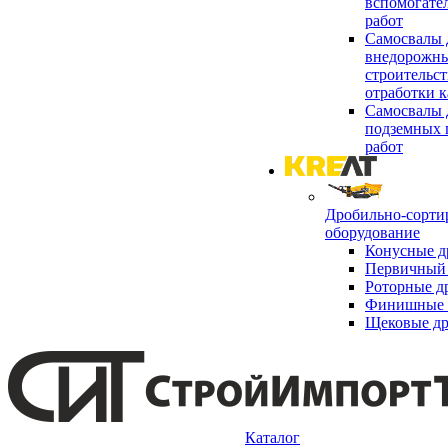
вспомогате
работ
Самосвалы 
внедорожны
строительст
отработки к
Самосвалы 
подземных 
работ
Дробильно-сорти
оборудование
Конусные д
Первичный 
Роторные д
Финишные 
Щековые д
Каталог