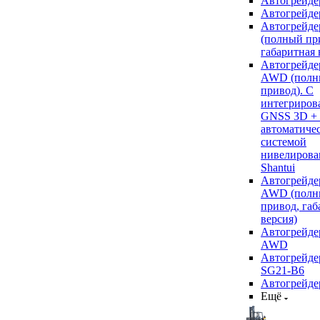
Автогрейде
Автогрейде
Автогрейде
(полный пр
габаритная 
Автогрейде
AWD (полн
привод). С
интегриров
GNSS 3D +
автоматиче
системой
нивелирова
Shantui
Автогрейде
AWD (полн
привод, габ
версия)
Автогрейде
AWD
Автогрейдер
SG21-B6
Автогрейде
Ещё