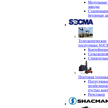
Модульные 
заводы
Стационар
бетонные з
Телескопические
погрузчики SO
Контейнер
Сельскохоз
Строительн
Портовая техни
Погрузчики
штабелиров
пустых кон
Ричстакер