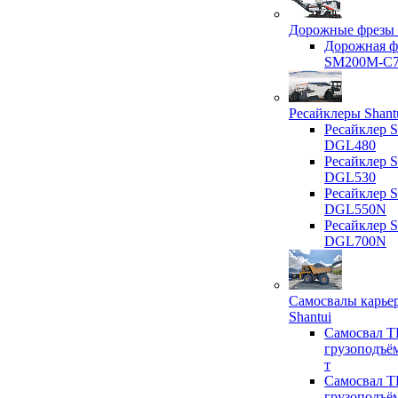
Дорожные фрезы 
Дорожная ф
SM200M-C
Ресайклеры Shant
Ресайклер S
DGL480
Ресайклер S
DGL530
Ресайклер S
DGL550N
Ресайклер S
DGL700N
Самосвалы карье
Shantui
Самосвал T
грузоподъё
т
Самосвал T
грузоподъё