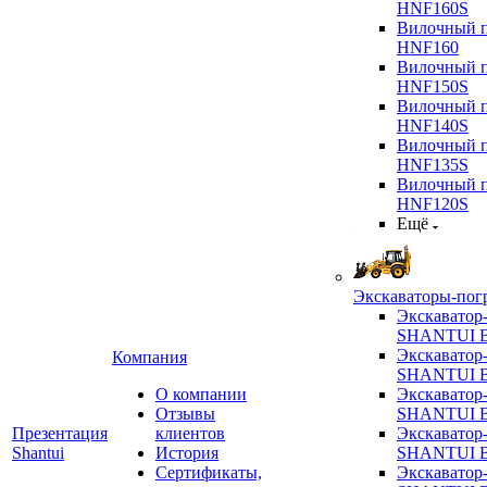
HNF160S
Вилочный п
HNF160
Вилочный п
HNF150S
Вилочный п
HNF140S
Вилочный п
HNF135S
Вилочный п
HNF120S
Ещё
Экскаваторы-пог
Экскаватор
SHANTUI B
Экскаватор
Компания
SHANTUI 
О компании
Экскаватор
Отзывы
SHANTUI 
Презентация
клиентов
Экскаватор
Shantui
История
SHANTUI 
Сертификаты,
Экскаватор