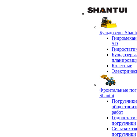
Бульдозеры Shant
Гидромехан
SD
Гидростати
Бульдозеры
планировщ
Колесные
Электричес
Фронтальные пог
Shantui
Погрузчики
общестроит
работ
Гидростати
погрузчики
Сельскохоз
погрузчики