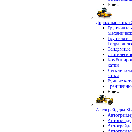
Ещё
Дорожные катки S
Грунтовые -
Механичес
Грунтовые -
Гидравличе
Тандемные
Статически
Комбиниро
катки
Легкие тан
катки
Ручные кат
Траншейные
Ещё
Автогрейдеры Sha
Автогрейде
Автогрейде
Автогрейде
Автогрейде