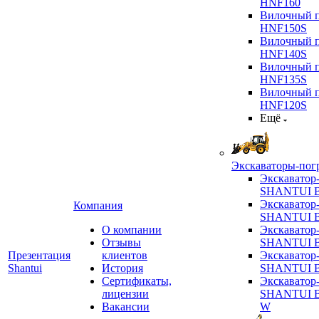
HNF160
Вилочный п
HNF150S
Вилочный п
HNF140S
Вилочный п
HNF135S
Вилочный п
HNF120S
Ещё
Экскаваторы-пог
Экскаватор
SHANTUI B
Экскаватор
Компания
SHANTUI 
О компании
Экскаватор
Отзывы
SHANTUI 
Презентация
клиентов
Экскаватор
Shantui
История
SHANTUI 
Сертификаты,
Экскаватор
лицензии
SHANTUI 
Вакансии
W