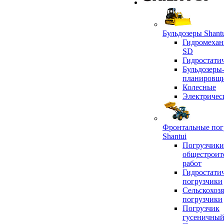
Бульдозеры Shant
Гидромехан
SD
Гидростати
Бульдозеры
планировщ
Колесные
Электричес
Фронтальные пог
Shantui
Погрузчики
общестроит
работ
Гидростати
погрузчики
Сельскохоз
погрузчики
Погрузчик
гусеничны