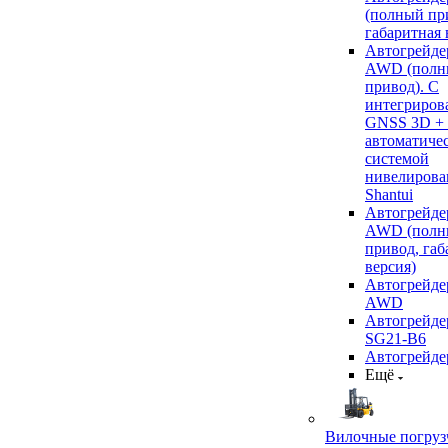
(полный пр
габаритная 
Автогрейде
AWD (полн
привод). С
интегриров
GNSS 3D +
автоматиче
системой
нивелирова
Shantui
Автогрейде
AWD (полн
привод, габ
версия)
Автогрейде
AWD
Автогрейдер
SG21-B6
Автогрейде
Ещё
Вилочные погруз