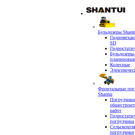
Бульдозеры Shant
Гидромехан
SD
Гидростати
Бульдозеры
планировщ
Колесные
Электричес
Фронтальные пог
Shantui
Погрузчики
общестроит
работ
Гидростати
погрузчики
Сельскохоз
погрузчики