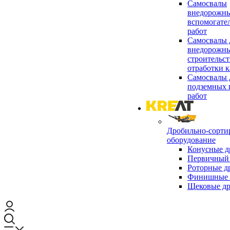
Самосвалы
внедорожны
вспомогате
работ
Самосвалы 
внедорожны
строительст
отработки к
Самосвалы 
подземных 
работ
Дробильно-сорти
оборудование
Конусные д
Первичный 
Роторные д
Финишные 
Щековые д