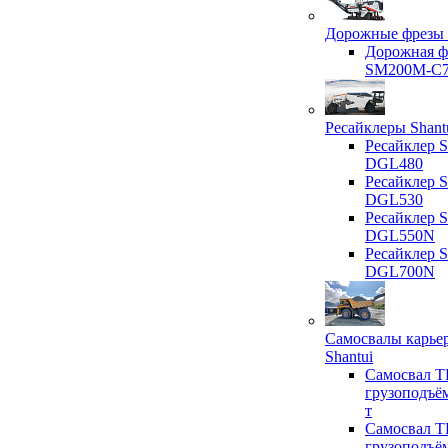
Дорожные фрезы 
Дорожная ф
SM200M-C
Ресайклеры Shant
Ресайклер S
DGL480
Ресайклер S
DGL530
Ресайклер S
DGL550N
Ресайклер S
DGL700N
Самосвалы карье
Shantui
Самосвал T
грузоподъё
т
Самосвал T
грузоподъё