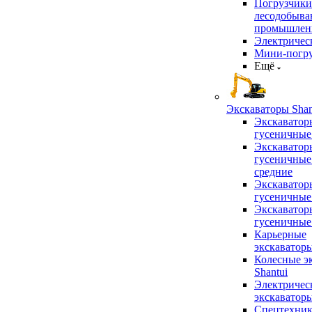
Погрузчики
лесодобыв
промышлен
Электричес
Мини-погр
Ещё
Экскаваторы Shan
Экскаватор
гусеничные
Экскаватор
гусеничные
средние
Экскаватор
гусеничные
Экскаватор
гусеничные
Карьерные
экскаватор
Колесные э
Shantui
Электричес
экскаватор
Спецтехник