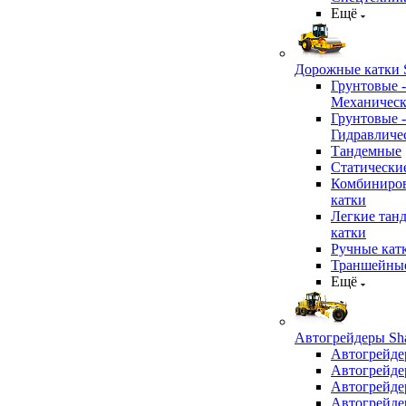
Ещё
Дорожные катки S
Грунтовые -
Механичес
Грунтовые -
Гидравличе
Тандемные
Статически
Комбиниро
катки
Легкие тан
катки
Ручные кат
Траншейные
Ещё
Автогрейдеры Sha
Автогрейде
Автогрейде
Автогрейде
Автогрейде