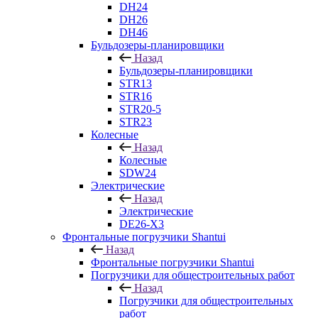
DH24
DH26
DH46
Бульдозеры-планировщики
Назад
Бульдозеры-планировщики
STR13
STR16
STR20-5
STR23
Колесные
Назад
Колесные
SDW24
Электрические
Назад
Электрические
DE26-X3
Фронтальные погрузчики Shantui
Назад
Фронтальные погрузчики Shantui
Погрузчики для общестроительных работ
Назад
Погрузчики для общестроительных
работ