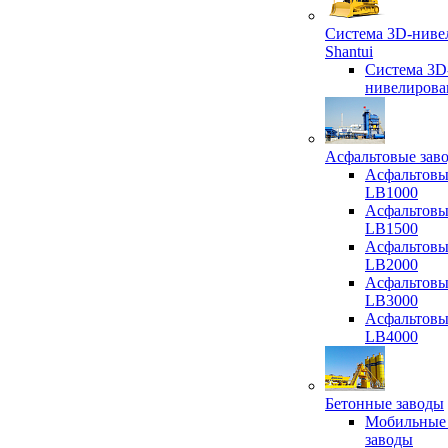
Система 3D-ниве
Shantui
Система 3D
нивелирова
Асфальтовые зав
Асфальтовы
LB1000
Асфальтовы
LB1500
Асфальтовы
LB2000
Асфальтовы
LB3000
Асфальтовы
LB4000
Бетонные заводы
Мобильные
заводы