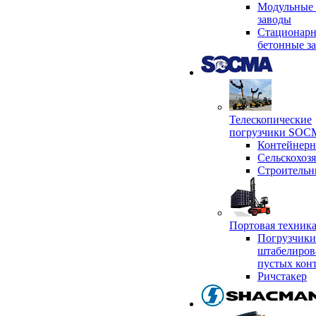
Модульные 
заводы
Стационар
бетонные з
Телескопические
погрузчики SO
Контейнер
Сельскохоз
Строительн
Портовая техни
Погрузчики
штабелиров
пустых кон
Ричстакер