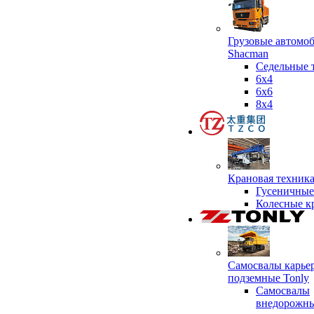
Грузовые автомо
Shacman
Седельные 
6х4
6x6
8x4
Крановая техник
Гусеничные
Колесные к
Самосвалы карье
подземные Tonly
Самосвалы
внедорожны