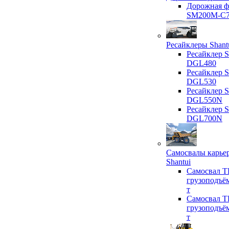
Дорожная ф
SM200M-C
Ресайклеры Shant
Ресайклер S
DGL480
Ресайклер S
DGL530
Ресайклер S
DGL550N
Ресайклер S
DGL700N
Самосвалы карье
Shantui
Самосвал T
грузоподъё
т
Самосвал T
грузоподъё
т