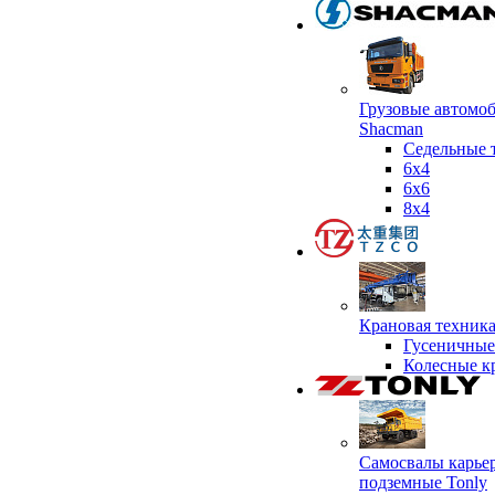
Грузовые автомо
Shacman
Седельные 
6х4
6x6
8x4
Крановая техник
Гусеничные
Колесные к
Самосвалы карье
подземные Tonly