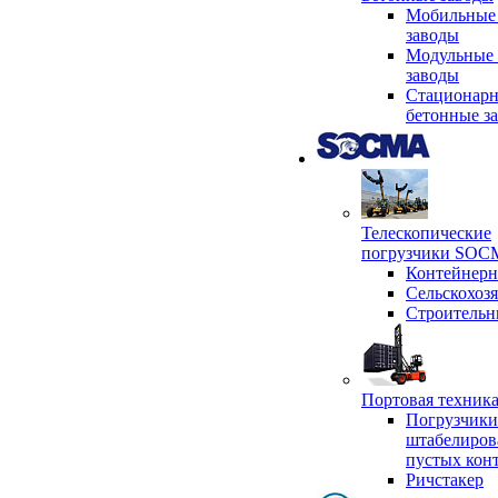
Мобильные
заводы
Модульные 
заводы
Стационар
бетонные з
Телескопические
погрузчики SO
Контейнер
Сельскохоз
Строительн
Портовая техни
Погрузчики
штабелиров
пустых кон
Ричстакер