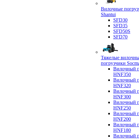
Вилочные погруз
Shantui
SFD30
SFD35
SFD50S
SFD70
Тяжелые вилочн
погрузчики Socm
Вилочный п
HNF350
Вилочный п
HNF320
Вилочный п
HNF300
Вилочный п
HNF250
Вилочный п
HNF200
Вилочный п
HNF180
Вилочный п