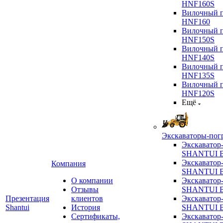
HNF160S
Вилочный п
HNF160
Вилочный п
HNF150S
Вилочный п
HNF140S
Вилочный п
HNF135S
Вилочный п
HNF120S
Ещё
Экскаваторы-пог
Экскаватор
SHANTUI B
Экскаватор
Компания
SHANTUI 
О компании
Экскаватор
Отзывы
SHANTUI 
Презентация
клиентов
Экскаватор
Shantui
История
SHANTUI 
Сертификаты,
Экскаватор