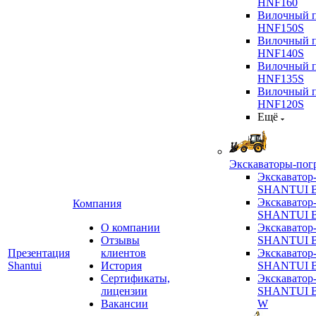
HNF160
Вилочный п
HNF150S
Вилочный п
HNF140S
Вилочный п
HNF135S
Вилочный п
HNF120S
Ещё
Экскаваторы-пог
Экскаватор
SHANTUI B
Экскаватор
Компания
SHANTUI 
О компании
Экскаватор
Отзывы
SHANTUI 
Презентация
клиентов
Экскаватор
Shantui
История
SHANTUI 
Сертификаты,
Экскаватор
лицензии
SHANTUI 
Вакансии
W