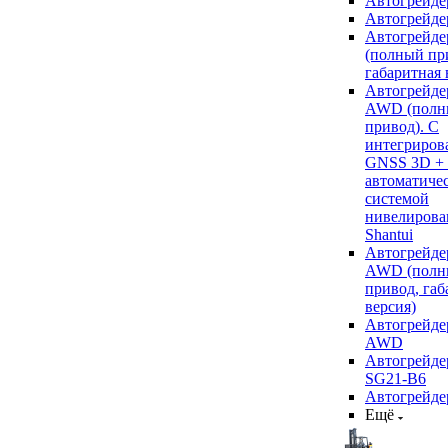
Автогрейде
Автогрейде
Автогрейде
(полный пр
габаритная 
Автогрейде
AWD (полн
привод). С
интегриров
GNSS 3D +
автоматиче
системой
нивелирова
Shantui
Автогрейде
AWD (полн
привод, габ
версия)
Автогрейде
AWD
Автогрейдер
SG21-B6
Автогрейде
Ещё