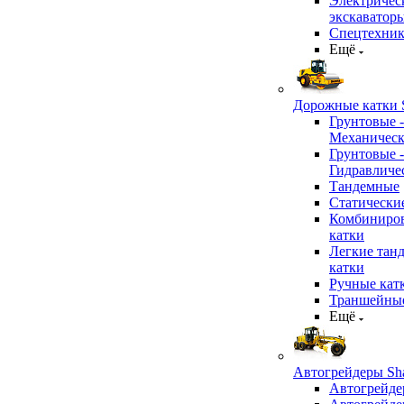
Электричес
экскаватор
Спецтехник
Ещё
Дорожные катки S
Грунтовые -
Механичес
Грунтовые -
Гидравличе
Тандемные
Статически
Комбиниро
катки
Легкие тан
катки
Ручные кат
Траншейные
Ещё
Автогрейдеры Sha
Автогрейде