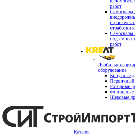
вспомогате
работ
Самосвалы 
внедорожны
строительст
отработки к
Самосвалы 
подземных 
работ
Дробильно-сорти
оборудование
Конусные д
Первичный 
Роторные д
Финишные 
Щековые д
Каталог