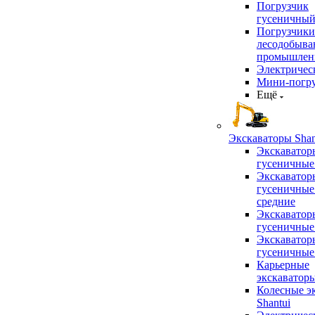
Погрузчик
гусеничны
Погрузчики
лесодобыв
промышлен
Электричес
Мини-погр
Ещё
Экскаваторы Shan
Экскаватор
гусеничные
Экскаватор
гусеничные
средние
Экскаватор
гусеничные
Экскаватор
гусеничные
Карьерные
экскаватор
Колесные э
Shantui