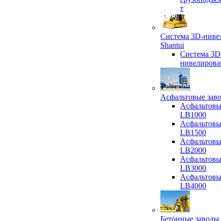
т
Система 3D-ниве
Shantui
Система 3D
нивелирова
Асфальтовые зав
Асфальтовы
LB1000
Асфальтовы
LB1500
Асфальтовы
LB2000
Асфальтовы
LB3000
Асфальтовы
LB4000
Бетонные заводы