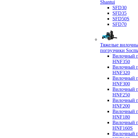
Shantui
SFD30
SFD35
SFD50S
SFD70
Тяжелые вилочн
погрузчики Socm
Вилочный п
HNF350
Вилочный п
HNF320
Вилочный п
HNF300
Вилочный п
HNF250
Вилочный п
HNF200
Вилочный п
HNF180
Вилочный п
HNF160S
Вилочный п